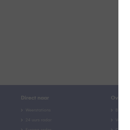
Z
B
Direct naar
Over B
Weerstations
Bedrij
24 uurs radar
Veelge