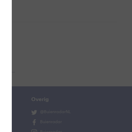
 aub...
Overig
@BuienradarNL
Buienradar