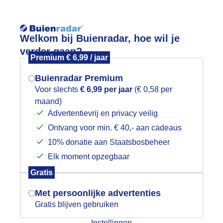
Reisinforma
Welkom bij Buienradar, hoe wil je
verder gaan?
Premium € 6,99 / jaar
Buienradar Premium
Voor slechts
€ 6,99 per jaar
(€ 0,58 per
wijd
Foto en video
Weerzine
maand)
Mogen we je locatie gebruiken voor
Advertentievrij en privacy veilig
het weer?
Zoeken in 
Ontvang voor min. € 40,- aan cadeaus
10% donatie aan Staatsbosbeheer
onnetje liet zich ook nog zien eind v
Elk moment opzegbaar
Indien je hier nog geen akkoord op hebt
Gratis
gegeven, verschijnt er zo een pop-up uit
je browser waarin deze toestemming
Met persoonlijke advertenties
gevraagd wordt.
Gratis blijven gebruiken
Instellingen