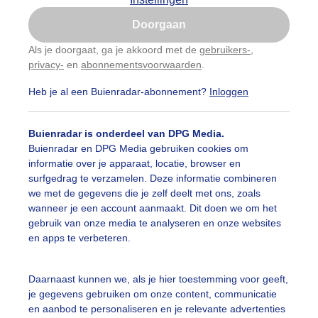
Is goed, toon de popup
Doorgaan
Nu niet, misschien later
Als je doorgaat, ga je akkoord met de
gebruikers-
,
privacy-
en
abonnementsvoorwaarden
.
Gebruik je Safari en wil je niet elke dag deze pop-up
zien?
Heb je al een Buienradar-abonnement?
Inloggen
Klik
hier
om dit aan te passen
Buienradar is onderdeel van DPG Media.
Buienradar en DPG Media gebruiken cookies om
informatie over je apparaat, locatie, browser en
surfgedrag te verzamelen. Deze informatie combineren
we met de gegevens die je zelf deelt met ons, zoals
wanneer je een account aanmaakt. Dit doen we om het
gebruik van onze media te analyseren en onze websites
en apps te verbeteren.
endelijke bewolking en zon
Daarnaast kunnen we, als je hier toestemming voor geeft,
je gegevens gebruiken om onze content, communicatie
r: Astrid Wiessner Hoog
Gemaakt: 06-06-2026, 67x bekeken
en aanbod te personaliseren en je relevante advertenties