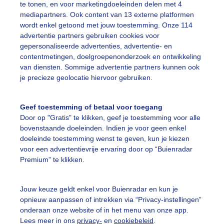
te tonen, en voor marketingdoeleinden delen met 4
mediapartners. Ook content van 13 externe platformen
on
Wolken
wordt enkel getoond met jouw toestemming. Onze 114
advertentie partners gebruiken cookies voor
gepersonaliseerde advertenties, advertentie- en
ekijk slideshow
contentmetingen, doelgroepenonderzoek en ontwikkeling
van diensten. Sommige advertentie partners kunnen ook
je precieze geolocatie hiervoor gebruiken.
Geef toestemming of betaal voor toegang
Door op "Gratis" te klikken, geef je toestemming voor alle
Een moment geduld
bovenstaande doeleinden. Indien je voor geen enkel
doeleinde toestemming wenst te geven, kun je kiezen
voor een advertentievrije ervaring door op “Buienradar
Premium” te klikken.
uienradar
Mijn weer
Jouw keuze geldt enkel voor Buienradar en kun je
fsgegevens
De Bilt
opnieuw aanpassen of intrekken via “Privacy-instellingen”
stelde vragen
onderaan onze website of in het menu van onze app.
Lees meer in ons
privacy-
en
cookiebeleid
.