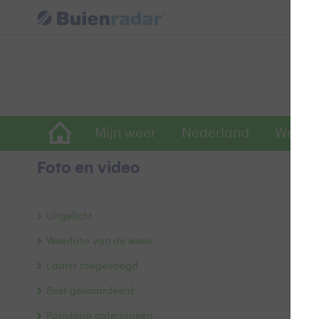
Mijn weer
Nederland
Wereld
Foto en video
Z
Uitgelicht
Weerfoto van de week
Laatst toegevoegd
Best gewaardeerd
Populaire categorieën