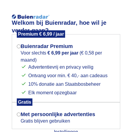
Reisinforma
Welkom bij Buienradar, hoe wil je
verder gaan?
Premium € 6,99 / jaar
Buienradar Premium
Voor slechts
€ 6,99 per jaar
(€ 0,58 per
wijd
Foto en video
Weerzine
maand)
Mogen we je locatie gebruiken voor
Advertentievrij en privacy veilig
het weer?
Zoeken in 
Ontvang voor min. € 40,- aan cadeaus
10% donatie aan Staatsbosbeheer
riendelijke bewolking en wind masr 
Elk moment opzegbaar
Indien je hier nog geen akkoord op hebt
Gratis
gegeven, verschijnt er zo een pop-up uit
je browser waarin deze toestemming
Met persoonlijke advertenties
gevraagd wordt.
Gratis blijven gebruiken
Instellingen