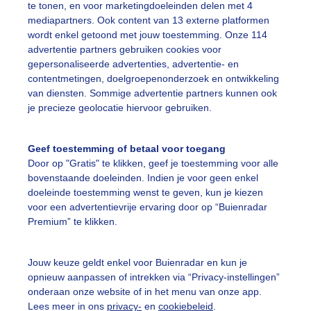
te tonen, en voor marketingdoeleinden delen met 4
mediapartners. Ook content van 13 externe platformen
oldenretriever
Wolken
Wind
wordt enkel getoond met jouw toestemming. Onze 114
advertentie partners gebruiken cookies voor
gepersonaliseerde advertenties, advertentie- en
ekijk slideshow
contentmetingen, doelgroepenonderzoek en ontwikkeling
van diensten. Sommige advertentie partners kunnen ook
je precieze geolocatie hiervoor gebruiken.
Geef toestemming of betaal voor toegang
Door op "Gratis" te klikken, geef je toestemming voor alle
Een moment geduld
bovenstaande doeleinden. Indien je voor geen enkel
doeleinde toestemming wenst te geven, kun je kiezen
voor een advertentievrije ervaring door op “Buienradar
Premium” te klikken.
uienradar
Mijn weer
Jouw keuze geldt enkel voor Buienradar en kun je
fsgegevens
De Bilt
opnieuw aanpassen of intrekken via “Privacy-instellingen”
stelde vragen
onderaan onze website of in het menu van onze app.
Lees meer in ons
privacy-
en
cookiebeleid
.