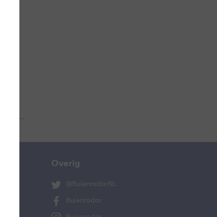
 aub...
Overig
@BuienradarNL
Buienradar