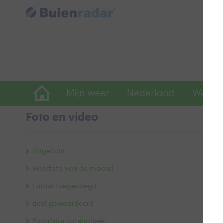
Mijn weer
Nederland
Wereld
Foto en video
V
Uitgelicht
Weerfoto van de maand
Laatst toegevoegd
Best gewaardeerd
Populaire categorieën