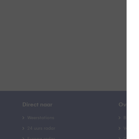
G
B
Direct naar
Over B
Weerstations
Bedrij
24 uurs radar
Veelge