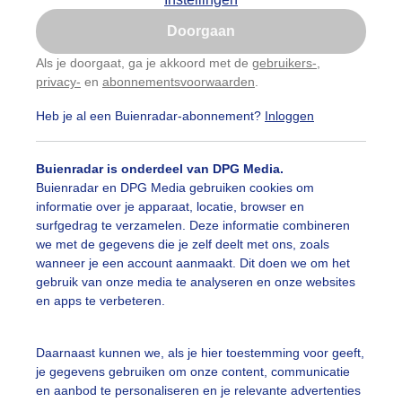
Is goed, toon de popup
Doorgaan
Nu niet, misschien later
Als je doorgaat, ga je akkoord met de
gebruikers-
,
privacy-
en
abonnementsvoorwaarden
.
Gebruik je Safari en wil je niet elke dag deze pop-up
zien?
Heb je al een Buienradar-abonnement?
Inloggen
Klik
hier
om dit aan te passen
Buienradar is onderdeel van DPG Media.
Buienradar en DPG Media gebruiken cookies om
informatie over je apparaat, locatie, browser en
surfgedrag te verzamelen. Deze informatie combineren
we met de gegevens die je zelf deelt met ons, zoals
wanneer je een account aanmaakt. Dit doen we om het
gebruik van onze media te analyseren en onze websites
en apps te verbeteren.
e hond Desi van 12 moest toch even uitrusten tijdens de 
Daarnaast kunnen we, als je hier toestemming voor geeft,
je gegevens gebruiken om onze content, communicatie
r: Astrid Wiessner Hoog
Gemaakt: 07-06-2026, 53x bekeken
en aanbod te personaliseren en je relevante advertenties