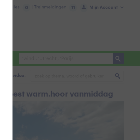
tie:
Files
| Treinmeldingen
Mijn Account
0
11
foto & video:
ook best warm.hoor vanmiddag