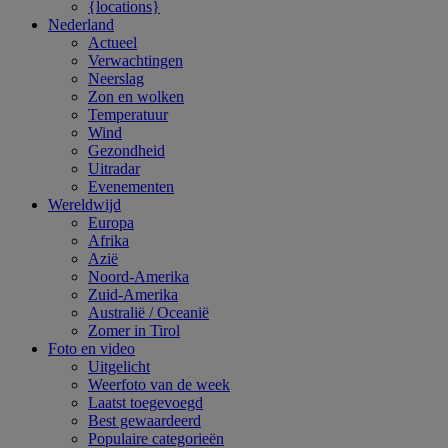
{locations}
Nederland
Actueel
Verwachtingen
Neerslag
Zon en wolken
Temperatuur
Wind
Gezondheid
Uitradar
Evenementen
Wereldwijd
Europa
Afrika
Azië
Noord-Amerika
Zuid-Amerika
Australië / Oceanië
Zomer in Tirol
Foto en video
Uitgelicht
Weerfoto van de week
Laatst toegevoegd
Best gewaardeerd
Populaire categorieën