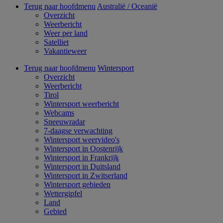
Terug naar hoofdmenu
Australië / Oceanië
Overzicht
Weerbericht
Weer per land
Satelliet
Vakantieweer
Terug naar hoofdmenu
Wintersport
Overzicht
Weerbericht
Tirol
Wintersport weerbericht
Webcams
Sneeuwradar
7-daagse verwachting
Wintersport weervideo's
Wintersport in Oostenrijk
Wintersport in Frankrijk
Wintersport in Duitsland
Wintersport in Zwitserland
Wintersport gebieden
Wettergipfel
Land
Gebied