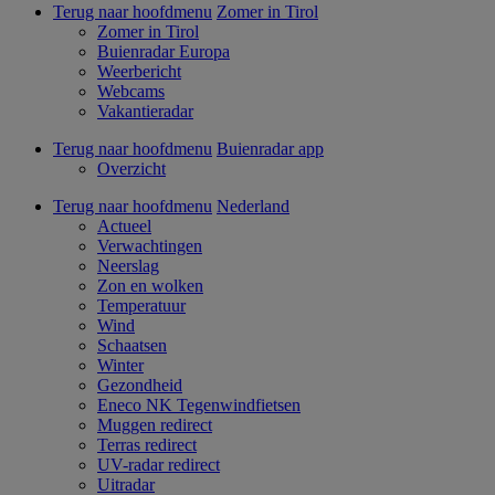
Terug naar hoofdmenu
Zomer in Tirol
Zomer in Tirol
Buienradar Europa
Weerbericht
Webcams
Vakantieradar
Terug naar hoofdmenu
Buienradar app
Overzicht
Terug naar hoofdmenu
Nederland
Actueel
Verwachtingen
Neerslag
Zon en wolken
Temperatuur
Wind
Schaatsen
Winter
Gezondheid
Eneco NK Tegenwindfietsen
Muggen redirect
Terras redirect
UV-radar redirect
Uitradar