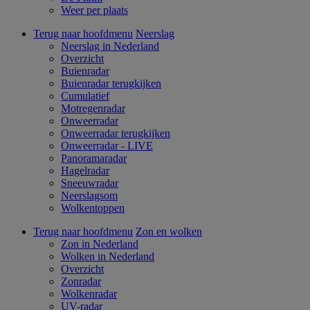
Weer per plaats
Terug naar hoofdmenu
Neerslag
Neerslag in Nederland
Overzicht
Buienradar
Buienradar terugkijken
Cumulatief
Motregenradar
Onweerradar
Onweerradar terugkijken
Onweerradar - LIVE
Panoramaradar
Hagelradar
Sneeuwradar
Neerslagsom
Wolkentoppen
Terug naar hoofdmenu
Zon en wolken
Zon in Nederland
Wolken in Nederland
Overzicht
Zonradar
Wolkenradar
UV-radar