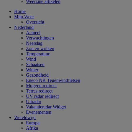
Weerzine artikelen
Home
Mijn Weer
Overzicht
Nederland
Actueel
Verwachtingen
Neerslag
Zon en wolken
Temperatuur
Wind
Schaatsen
Winter
Gezondheid
Eneco NK Tegenwindfietsen
Muggen redirect
Terras redirect
UV-radar redirect
Uitradar
Vakantieradar Widget
Evenementen
Wereldwijd
Europa
Afrika