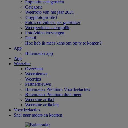
Populaire categorieën
Categorie
Weerfoto van het jaar 2021
{myphotoprofile}
Foto's en video's per gebruiker
Weergenieten - terugblik
Foto/video toevoegen
Detail
Hoe heb ik meer kans om op tv te komen?
App
Buienradar app
App
Weerzine
Overzicht
Weernieuws
Weertips
Partnernieuws
Buienradar Premium Voordeelacties
Buienradar Premium doet meer
Weerzine artikel
Weerzine artikelen
Voordeelacties
Snel naar radars en kaarten