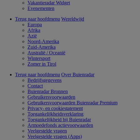
Vakantieradar Widget
Evenementen
Terug naar hoofdmenu
Wereldwijd
Europa
Afrika
Azië
Noord-Amerika
Zuid-Amerika
Australië / Oceanië
Wintersport
Zomer in Tirol
Terug naar hoofdmenu
Over Buienradar
Bedrijfsgegevens
Contact
Buienradar Bronnen
Gebruikersvoorwaarden
Gebruikersvoorwaarden Buienradar Premium
Privacy- en cookiestatement
Toegankelijkheidsverklaring
Toegankelijkheid bij Buienradar
Armoedefonds actievoorwaarden
Veelgestelde vragen
Veelgestelde vragen (Apps)