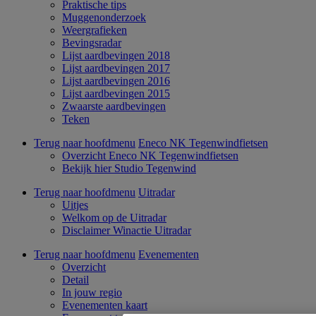
Praktische tips
Muggenonderzoek
Weergrafieken
Bevingsradar
Lijst aardbevingen 2018
Lijst aardbevingen 2017
Lijst aardbevingen 2016
Lijst aardbevingen 2015
Zwaarste aardbevingen
Teken
Terug naar hoofdmenu
Eneco NK Tegenwindfietsen
Overzicht Eneco NK Tegenwindfietsen
Bekijk hier Studio Tegenwind
Terug naar hoofdmenu
Uitradar
Uitjes
Welkom op de Uitradar
Disclaimer Winactie Uitradar
Terug naar hoofdmenu
Evenementen
Overzicht
Detail
In jouw regio
Evenementen kaart