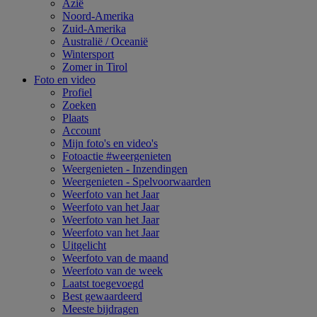
Azië
Noord-Amerika
Zuid-Amerika
Australië / Oceanië
Wintersport
Zomer in Tirol
Foto en video
Profiel
Zoeken
Plaats
Account
Mijn foto's en video's
Fotoactie #weergenieten
Weergenieten - Inzendingen
Weergenieten - Spelvoorwaarden
Weerfoto van het Jaar
Weerfoto van het Jaar
Weerfoto van het Jaar
Weerfoto van het Jaar
Uitgelicht
Weerfoto van de maand
Weerfoto van de week
Laatst toegevoegd
Best gewaardeerd
Meeste bijdragen