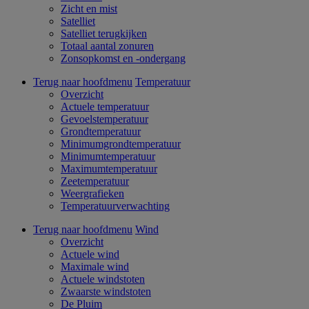
Zicht en mist
Satelliet
Satelliet terugkijken
Totaal aantal zonuren
Zonsopkomst en -ondergang
Terug naar hoofdmenu
Temperatuur
Overzicht
Actuele temperatuur
Gevoelstemperatuur
Grondtemperatuur
Minimumgrondtemperatuur
Minimumtemperatuur
Maximumtemperatuur
Zeetemperatuur
Weergrafieken
Temperatuurverwachting
Terug naar hoofdmenu
Wind
Overzicht
Actuele wind
Maximale wind
Actuele windstoten
Zwaarste windstoten
De Pluim