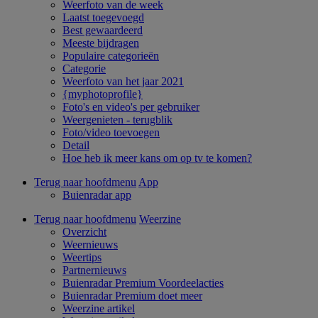
Weerfoto van de week
Laatst toegevoegd
Best gewaardeerd
Meeste bijdragen
Populaire categorieën
Categorie
Weerfoto van het jaar 2021
{myphotoprofile}
Foto's en video's per gebruiker
Weergenieten - terugblik
Foto/video toevoegen
Detail
Hoe heb ik meer kans om op tv te komen?
Terug naar hoofdmenu
App
Buienradar app
Terug naar hoofdmenu
Weerzine
Overzicht
Weernieuws
Weertips
Partnernieuws
Buienradar Premium Voordeelacties
Buienradar Premium doet meer
Weerzine artikel