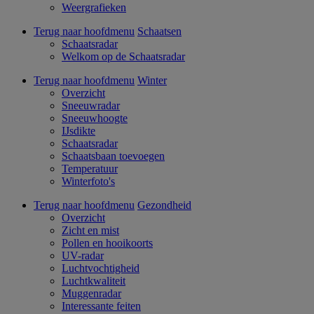
Weergrafieken
Terug naar hoofdmenu
Schaatsen
Schaatsradar
Welkom op de Schaatsradar
Terug naar hoofdmenu
Winter
Overzicht
Sneeuwradar
Sneeuwhoogte
IJsdikte
Schaatsradar
Schaatsbaan toevoegen
Temperatuur
Winterfoto's
Terug naar hoofdmenu
Gezondheid
Overzicht
Zicht en mist
Pollen en hooikoorts
UV-radar
Luchtvochtigheid
Luchtkwaliteit
Muggenradar
Interessante feiten