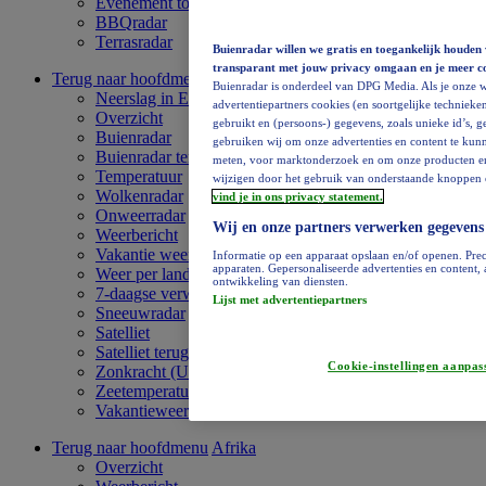
Evenement toevoegen
BBQradar
Terrasradar
Buienradar willen we gratis en toegankelijk houden 
transparant met jouw privacy omgaan en je meer c
Terug naar hoofdmenu
Europa
Buienradar is onderdeel van DPG Media. Als je onze w
Neerslag in Europa
advertentiepartners cookies (en soortgelijke technieken
Overzicht
gebruikt en (persoons-) gegevens, zoals unieke id’s, 
Buienradar
gebruiken wij om onze advertenties en content te kunn
Buienradar terugkijken
meten, voor marktonderzoek en om onze producten en di
Temperatuur
wijzigen door het gebruik van onderstaande knoppen o
Wolkenradar
vind je in ons privacy statement.
Onweerradar
Wij en onze partners verwerken gegevens
Weerbericht
Vakantie weervideo
Informatie op een apparaat opslaan en/of openen. Prec
apparaten. Gepersonaliseerde advertenties en content
Weer per land
ontwikkeling van diensten.
7-daagse verwachting
Lijst met advertentiepartners
Sneeuwradar
Satelliet
Satelliet terugkijken
Cookie-instellingen aanpas
Zonkracht (UV)
Zeetemperatuur
Vakantieweer
Terug naar hoofdmenu
Afrika
Overzicht