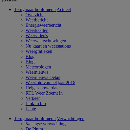
Terug naar hoofdmenu
Actueel
Overzicht
Weerbericht
Energieweerbericht
Weerkaarten
Weervideo's
Weerwaarschuwingen
Nu kaart en weerstations
Weergrafieken
Blog
Blog
Meteorologen
Weernieuws
Weernieuws Detail
Weerfoto van het jaar 2016
Helga's powerdate
RTL Weer Zoemt In
Verkeer
Link in bio
Lente
Terug naar hoofdmenu
Verwachtingen
5-daagse verwachting
De Pluim