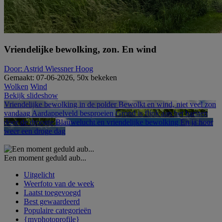
Vriendelijke bewolking, zon. En wind
Door: Astrid Wiessner Hoog
Gemaakt: 07-06-2026, 50x bekeken
Wolken
Wind
Bekijk slideshow
Vriendelijke bewolking in de polder
Bewolkt en wind, niet veel zon
vandaag
Aardappelveld besproeien
Grond is flink aan het barsten
door de droogte
Blauwelucht en vriendelijke bewolking
En ja hoor
weer een droge dag
Een moment geduld aub...
Uitgelicht
Weerfoto van de week
Laatst toegevoegd
Best gewaardeerd
Populaire categorieën
{myphotoprofile}