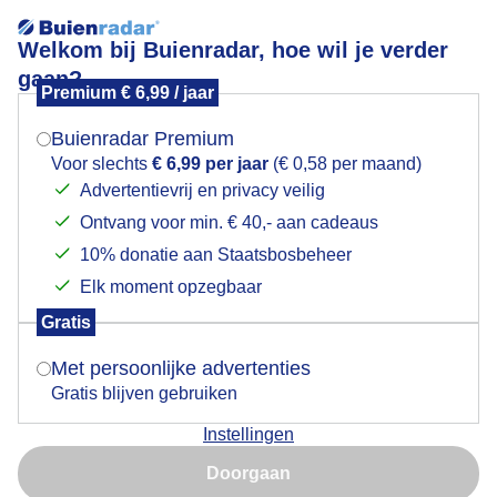
Welkom bij Buienradar, hoe wil je verder
gaan?
Premium € 6,99 / jaar
Mogen we je locatie gebruiken voor het
Lees meer.
weer?
Buienradar Premium
Veel zon vanmorgen vroeg in Amsterdam Sloterdijk
Voor slechts
€ 6,99 per jaar
(€ 0,58 per maand)
Advertentievrij en privacy veilig
Ontvang voor min. € 40,- aan cadeaus
Indien je hier nog geen akkoord op hebt gegeven,
verschijnt er zo een pop-up uit je browser waarin
10% donatie aan Staatsbosbeheer
deze toestemming gevraagd wordt.
Elk moment opzegbaar
Gratis
Is goed, toon de popup
Met persoonlijke advertenties
Gratis blijven gebruiken
Veel zon vandaag in Amsterdam Sloterdijk
Instellingen
Nu niet, misschien later
Doorgaan
Door: Jos Hendriks
Gemaakt: 11-06-2026, 46x bekeken
Gebruik je Safari en wil je niet elke dag deze pop-up zien?