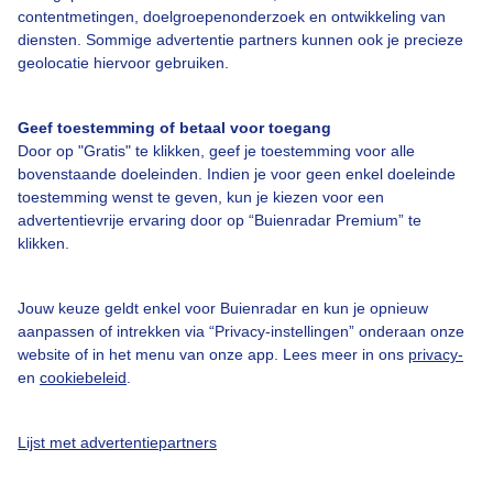
contentmetingen, doelgroepenonderzoek en ontwikkeling van
diensten. Sommige advertentie partners kunnen ook je precieze
Bedrijfsgegevens
geolocatie hiervoor gebruiken.
Veelgestelde vragen
Geef toestemming of betaal voor toegang
Contact
Door op "Gratis" te klikken, geef je toestemming voor alle
bovenstaande doeleinden. Indien je voor geen enkel doeleinde
Toegankelijkheid
toestemming wenst te geven, kun je kiezen voor een
Gebruikersvoorwaarden
advertentievrije ervaring door op “Buienradar Premium” te
klikken.
Adverteren
Buienradar Team
Jouw keuze geldt enkel voor Buienradar en kun je opnieuw
Privacy beleid
aanpassen of intrekken via “Privacy-instellingen” onderaan onze
website of in het menu van onze app. Lees meer in ons
privacy-
Cookie beleid
en
cookiebeleid
.
Privacy instellingen
Gratis weerdata
Lijst met advertentiepartners
@BuienradarNL