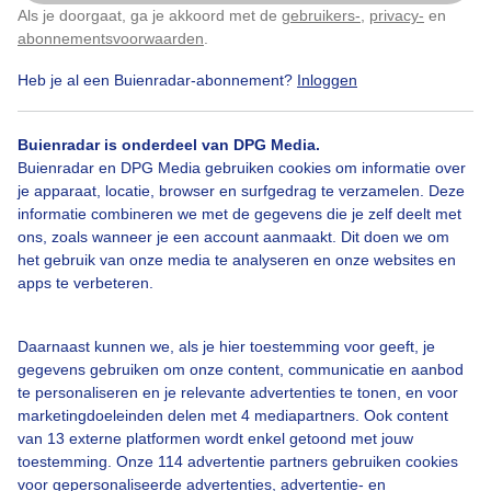
Als je doorgaat, ga je akkoord met de
gebruikers-
,
privacy-
en
Klik
hier
om dit aan te passen
abonnementsvoorwaarden
.
Heb je al een Buienradar-abonnement?
Inloggen
Zon
Buienradar is onderdeel van DPG Media.
Buienradar en DPG Media gebruiken cookies om informatie over
Bekijk slideshow
je apparaat, locatie, browser en surfgedrag te verzamelen. Deze
informatie combineren we met de gegevens die je zelf deelt met
ons, zoals wanneer je een account aanmaakt. Dit doen we om
het gebruik van onze media te analyseren en onze websites en
apps te verbeteren.
Een moment geduld aub...
Daarnaast kunnen we, als je hier toestemming voor geeft, je
gegevens gebruiken om onze content, communicatie en aanbod
te personaliseren en je relevante advertenties te tonen, en voor
marketingdoeleinden delen met 4 mediapartners. Ook content
van 13 externe platformen wordt enkel getoond met jouw
toestemming. Onze 114 advertentie partners gebruiken cookies
voor gepersonaliseerde advertenties, advertentie- en
Over Buienradar