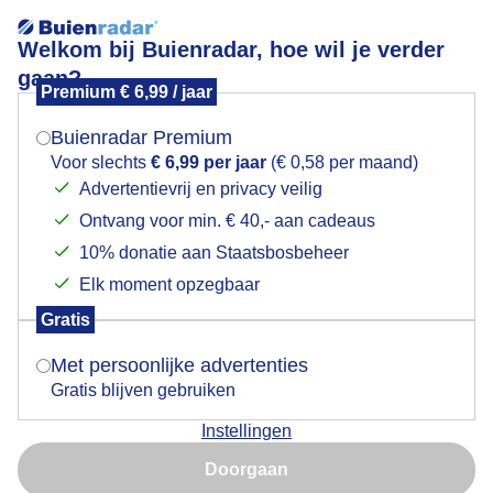
Welkom bij Buienradar, hoe wil je verder
gaan?
Premium € 6,99 / jaar
Mogen we je locatie gebruiken voor het
Mooie luchten boven Noordzeekanaal vanmorgen
weer?
vroeg
Buienradar Premium
Voor slechts
€ 6,99 per jaar
(€ 0,58 per maand)
Advertentievrij en privacy veilig
Ontvang voor min. € 40,- aan cadeaus
Indien je hier nog geen akkoord op hebt gegeven,
verschijnt er zo een pop-up uit je browser waarin
10% donatie aan Staatsbosbeheer
deze toestemming gevraagd wordt.
Elk moment opzegbaar
Gratis
Is goed, toon de popup
Met persoonlijke advertenties
Gratis blijven gebruiken
Instellingen
Noordzeekanaal vanmorgen vroeg bij zonsopkomst
Nu niet, misschien later
Doorgaan
Door: Jos Hendriks
Gemaakt: 11-06-2026, 46x bekeken
Gebruik je Safari en wil je niet elke dag deze pop-up zien?