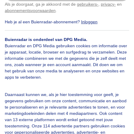
Als je doorgaat, ga je akkoord met de
gebruikers-
,
privacy-
en
Klik
hier
om dit aan te passen
abonnementsvoorwaarden
.
Heb je al een Buienradar-abonnement?
Inloggen
Windmolen
Schip
Zonsopkomst
Buienradar is onderdeel van DPG Media.
Buienradar en DPG Media gebruiken cookies om informatie over
je apparaat, locatie, browser en surfgedrag te verzamelen. Deze
Bekijk slideshow
informatie combineren we met de gegevens die je zelf deelt met
ons, zoals wanneer je een account aanmaakt. Dit doen we om
het gebruik van onze media te analyseren en onze websites en
apps te verbeteren.
Een moment geduld aub...
Daarnaast kunnen we, als je hier toestemming voor geeft, je
gegevens gebruiken om onze content, communicatie en aanbod
te personaliseren en je relevante advertenties te tonen, en voor
marketingdoeleinden delen met 4 mediapartners. Ook content
van 13 externe platformen wordt enkel getoond met jouw
toestemming. Onze 114 advertentie partners gebruiken cookies
voor gepersonaliseerde advertenties, advertentie- en