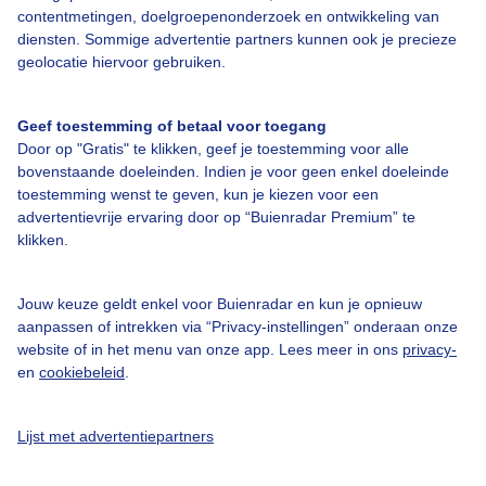
Over Buienradar
contentmetingen, doelgroepenonderzoek en ontwikkeling van
diensten. Sommige advertentie partners kunnen ook je precieze
geolocatie hiervoor gebruiken.
Bedrijfsgegevens
Veelgestelde vragen
Geef toestemming of betaal voor toegang
Door op "Gratis" te klikken, geef je toestemming voor alle
Contact
bovenstaande doeleinden. Indien je voor geen enkel doeleinde
Toegankelijkheid
toestemming wenst te geven, kun je kiezen voor een
advertentievrije ervaring door op “Buienradar Premium” te
Gebruikersvoorwaarden
klikken.
Adverteren
Buienradar Team
Jouw keuze geldt enkel voor Buienradar en kun je opnieuw
aanpassen of intrekken via “Privacy-instellingen” onderaan onze
Privacy beleid
website of in het menu van onze app. Lees meer in ons
privacy-
en
cookiebeleid
.
Cookie beleid
Privacy instellingen
Lijst met advertentiepartners
Gratis weerdata