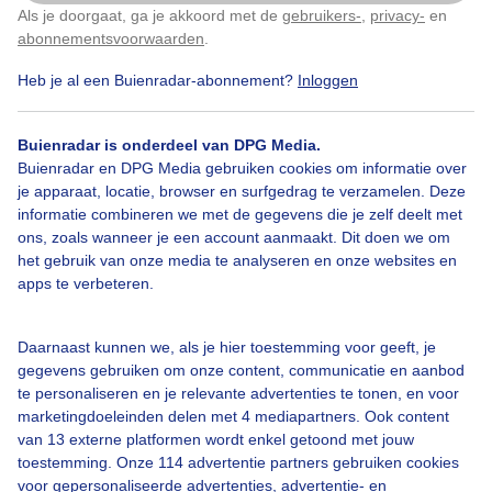
Als je doorgaat, ga je akkoord met de
gebruikers-
,
privacy-
en
Klik
hier
om dit aan te passen
Windmolen
Wolken
Zonsopkomst
abonnementsvoorwaarden
.
Heb je al een Buienradar-abonnement?
Inloggen
Bekijk slideshow
Buienradar is onderdeel van DPG Media.
Buienradar en DPG Media gebruiken cookies om informatie over
je apparaat, locatie, browser en surfgedrag te verzamelen. Deze
informatie combineren we met de gegevens die je zelf deelt met
ons, zoals wanneer je een account aanmaakt. Dit doen we om
het gebruik van onze media te analyseren en onze websites en
Een moment geduld aub...
apps te verbeteren.
Daarnaast kunnen we, als je hier toestemming voor geeft, je
gegevens gebruiken om onze content, communicatie en aanbod
te personaliseren en je relevante advertenties te tonen, en voor
marketingdoeleinden delen met 4 mediapartners. Ook content
van 13 externe platformen wordt enkel getoond met jouw
Over Buienradar
toestemming. Onze 114 advertentie partners gebruiken cookies
voor gepersonaliseerde advertenties, advertentie- en