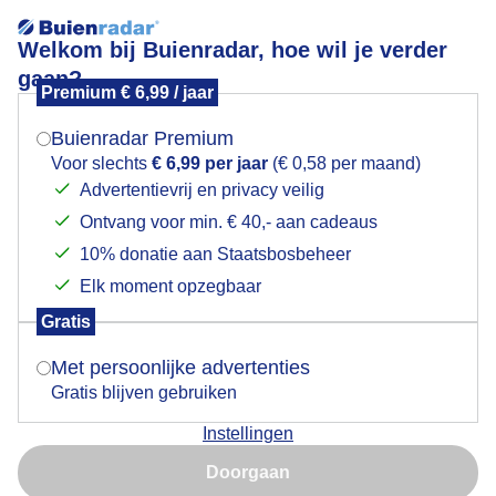
Welkom bij Buienradar, hoe wil je verder
gaan?
Premium € 6,99 / jaar
Mogen we je locatie gebruiken voor het
Zonopkomst bij Noordzeekanaal
weer?
Buienradar Premium
Voor slechts
€ 6,99 per jaar
(€ 0,58 per maand)
Advertentievrij en privacy veilig
Ontvang voor min. € 40,- aan cadeaus
Indien je hier nog geen akkoord op hebt gegeven,
verschijnt er zo een pop-up uit je browser waarin
10% donatie aan Staatsbosbeheer
deze toestemming gevraagd wordt.
Elk moment opzegbaar
Gratis
Is goed, toon de popup
Met persoonlijke advertenties
Noordzeekanaal vanmorgen vroeg
Gratis blijven gebruiken
Door: Jos Hendriks
Gemaakt: 11-06-2026, 55x bekeken
Instellingen
Nu niet, misschien later
Doorgaan
Gebruik je Safari en wil je niet elke dag deze pop-up zien?