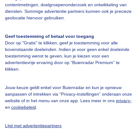
Bedrijfsgegevens
contentmetingen, doelgroepenonderzoek en ontwikkeling van
diensten. Sommige advertentie partners kunnen ook je precieze
Veelgestelde vragen
geolocatie hiervoor gebruiken.
Contact
Toegankelijkheid
Geef toestemming of betaal voor toegang
Door op "Gratis" te klikken, geef je toestemming voor alle
Gebruikersvoorwaarden
bovenstaande doeleinden. Indien je voor geen enkel doeleinde
toestemming wenst te geven, kun je kiezen voor een
Adverteren
advertentievrije ervaring door op “Buienradar Premium” te
Buienradar Team
klikken.
Privacy beleid
Jouw keuze geldt enkel voor Buienradar en kun je opnieuw
Cookie beleid
aanpassen of intrekken via “Privacy-instellingen” onderaan onze
Privacy instellingen
website of in het menu van onze app. Lees meer in ons
privacy-
en
cookiebeleid
.
Gratis weerdata
@BuienradarNL
Lijst met advertentiepartners
Buienradar