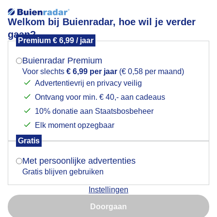
Welkom bij Buienradar, hoe wil je verder
gaan?
Premium € 6,99 / jaar
Mogen we je locatie gebruiken voor het
Sneeuw
weer?
Buienradar Premium
Voor slechts
€ 6,99 per jaar
(€ 0,58 per maand)
Advertentievrij en privacy veilig
Ontvang voor min. € 40,- aan cadeaus
Indien je hier nog geen akkoord op hebt gegeven,
verschijnt er zo een pop-up uit je browser waarin
10% donatie aan Staatsbosbeheer
deze toestemming gevraagd wordt.
Elk moment opzegbaar
Gratis
Is goed, toon de popup
Met persoonlijke advertenties
Gratis blijven gebruiken
Instellingen
Nu niet, misschien later
Doorgaan
Gebruik je Safari en wil je niet elke dag deze pop-up zien?