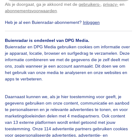
Sneeuw
Als je doorgaat, ga je akkoord met de
gebruikers-
,
privacy-
en
Klik
hier
om dit aan te passen
abonnementsvoorwaarden
.
Door: Marina Tiutneva
Gemaakt: 03-01-2026, 250x bekeken
Heb je al een Buienradar-abonnement?
Inloggen
Buienradar is onderdeel van DPG Media.
Buienradar en DPG Media gebruiken cookies om informatie over
Sneeuw
Winter
je apparaat, locatie, browser en surfgedrag te verzamelen. Deze
informatie combineren we met de gegevens die je zelf deelt met
ons, zoals wanneer je een account aanmaakt. Dit doen we om
Bekijk slideshow
het gebruik van onze media te analyseren en onze websites en
apps te verbeteren.
Daarnaast kunnen we, als je hier toestemming voor geeft, je
gegevens gebruiken om onze content, communicatie en aanbod
te personaliseren en je relevante advertenties te tonen, en voor
Een moment geduld aub...
marketingdoeleinden delen met 4 mediapartners. Ook content
van 13 externe platformen wordt enkel getoond met jouw
toestemming. Onze 114 advertentie partners gebruiken cookies
voor gepersonaliseerde advertenties, advertentie- en