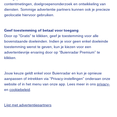
contentmetingen, doelgroepenonderzoek en ontwikkeling van
diensten. Sommige advertentie partners kunnen ook je precieze
geolocatie hiervoor gebruiken.
Over Buienradar
Geef toestemming of betaal voor toegang
Bedrijfsgegevens
Door op "Gratis" te klikken, geef je toestemming voor alle
bovenstaande doeleinden. Indien je voor geen enkel doeleinde
Veelgestelde vragen
toestemming wenst te geven, kun je kiezen voor een
Contact
advertentievrije ervaring door op “Buienradar Premium” te
klikken.
Toegankelijkheid
Gebruikersvoorwaarden
Jouw keuze geldt enkel voor Buienradar en kun je opnieuw
aanpassen of intrekken via “Privacy-instellingen” onderaan onze
Adverteren
website of in het menu van onze app. Lees meer in ons
privacy-
Buienradar Team
en
cookiebeleid
.
Privacy beleid
Lijst met advertentiepartners
Cookie beleid
Privacy instellingen