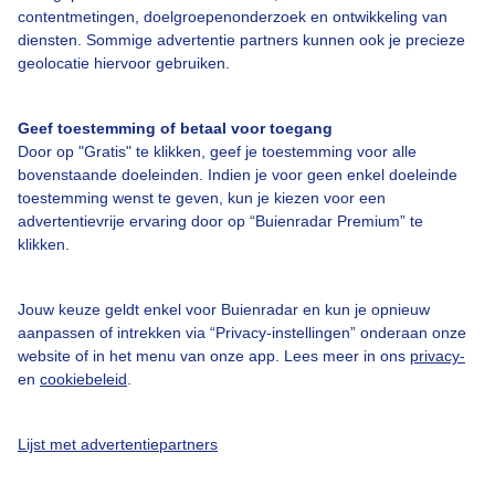
contentmetingen, doelgroepenonderzoek en ontwikkeling van
diensten. Sommige advertentie partners kunnen ook je precieze
geolocatie hiervoor gebruiken.
Over Buienradar
Geef toestemming of betaal voor toegang
Bedrijfsgegevens
Door op "Gratis" te klikken, geef je toestemming voor alle
bovenstaande doeleinden. Indien je voor geen enkel doeleinde
Veelgestelde vragen
toestemming wenst te geven, kun je kiezen voor een
Contact
advertentievrije ervaring door op “Buienradar Premium” te
klikken.
Toegankelijkheid
Gebruikersvoorwaarden
Jouw keuze geldt enkel voor Buienradar en kun je opnieuw
aanpassen of intrekken via “Privacy-instellingen” onderaan onze
Adverteren
website of in het menu van onze app. Lees meer in ons
privacy-
Buienradar Team
en
cookiebeleid
.
Privacy beleid
Lijst met advertentiepartners
Cookie beleid
Privacy instellingen