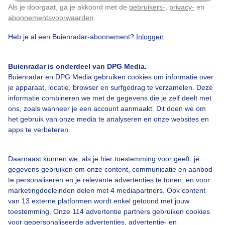
Sneeuw in het park Vreugde en Rust
Als je doorgaat, ga je akkoord met de
gebruikers-
,
privacy-
en
Klik
hier
om dit aan te passen
abonnementsvoorwaarden
.
Door: Marina Tiutneva
Gemaakt: 03-01-2026, 174x bekeken
Heb je al een Buienradar-abonnement?
Inloggen
Buienradar is onderdeel van DPG Media.
Buienradar en DPG Media gebruiken cookies om informatie over
Sneeuw
Winter
je apparaat, locatie, browser en surfgedrag te verzamelen. Deze
informatie combineren we met de gegevens die je zelf deelt met
ons, zoals wanneer je een account aanmaakt. Dit doen we om
Bekijk slideshow
het gebruik van onze media te analyseren en onze websites en
apps te verbeteren.
Daarnaast kunnen we, als je hier toestemming voor geeft, je
gegevens gebruiken om onze content, communicatie en aanbod
te personaliseren en je relevante advertenties te tonen, en voor
Een moment geduld aub...
marketingdoeleinden delen met 4 mediapartners. Ook content
van 13 externe platformen wordt enkel getoond met jouw
toestemming. Onze 114 advertentie partners gebruiken cookies
voor gepersonaliseerde advertenties, advertentie- en