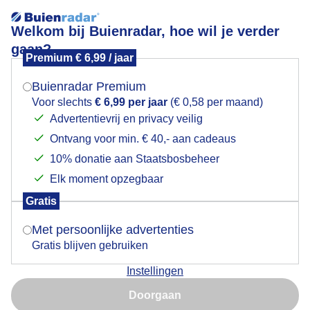
Welkom bij Buienradar, hoe wil je verder
gaan?
Premium € 6,99 / jaar
Mogen we je locatie gebruiken voor het
Sneeuw in het park Vreugde en Rust
weer?
Buienradar Premium
Voor slechts
€ 6,99 per jaar
(€ 0,58 per maand)
Advertentievrij en privacy veilig
Ontvang voor min. € 40,- aan cadeaus
Indien je hier nog geen akkoord op hebt gegeven,
verschijnt er zo een pop-up uit je browser waarin
10% donatie aan Staatsbosbeheer
deze toestemming gevraagd wordt.
Elk moment opzegbaar
Gratis
Is goed, toon de popup
Met persoonlijke advertenties
Gratis blijven gebruiken
Instellingen
Nu niet, misschien later
Doorgaan
Gebruik je Safari en wil je niet elke dag deze pop-up zien?