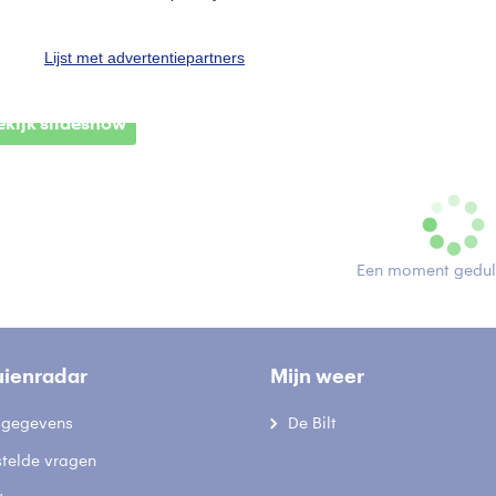
ofwijck
Winter
Lijst met advertentiepartners
ekijk slideshow
Een moment geduld
uienradar
Mijn weer
fsgegevens
De Bilt
stelde vragen