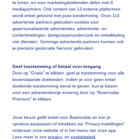
te tonen, en voor marketingdoeleinden delen met 4
mediapartners. Ook content van 13 externe platformen
wordt enkel getoond met jouw toestemming. Onze 114
advertentie partners gebruiken cookies voor
gepersonaliseerde advertenties, advertentie- en
contentmetingen, doelgroepenonderzoek en ontwikkeling
van diensten. Sommige advertentie partners kunnen ook
je precieze geolocatie hiervoor gebruiken.
Geef toestemming of betaal voor toegang
Door op "Gratis" te klikken, geef je toestemming voor alle
bovenstaande doeleinden. Indien je voor geen enkel
doeleinde toestemming wenst te geven, kun je kiezen
voor een advertentievrije ervaring door op “Buienradar
Premium” te klikken.
Jouw keuze geldt enkel voor Buienradar en kun je
eeuw
opnieuw aanpassen of intrekken via “Privacy-instellingen”
onderaan onze website of in het menu van onze app.
r: Marina Tiutneva
Gemaakt: 03-01-2026, 171x bekeken
Lees meer in ons
privacy-
en
cookiebeleid
.