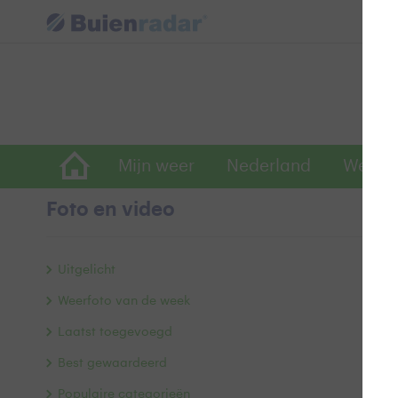
Mijn weer
Nederland
Wereld
Foto en video
H
Uitgelicht
Weerfoto van de week
Laatst toegevoegd
Best gewaardeerd
Populaire categorieën