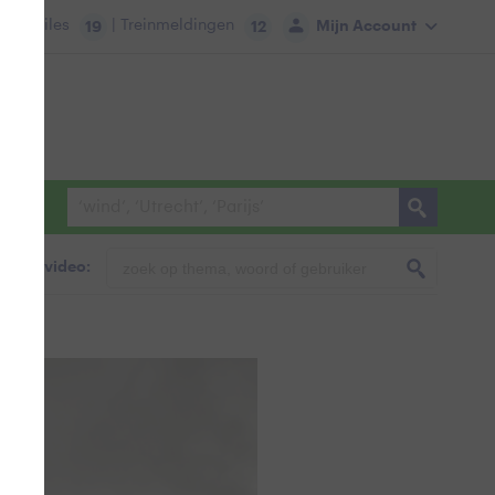
tie:
Files
| Treinmeldingen
Mijn Account
19
12
foto & video: