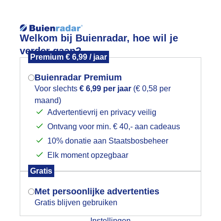
Reisinforma
Welkom bij Buienradar, hoe wil je
verder gaan?
Premium € 6,99 / jaar
Buienradar Premium
Voor slechts
€ 6,99 per jaar
(€ 0,58 per
wijd
Foto en video
Weerzine
maand)
Mogen we je locatie gebruiken voor
Advertentievrij en privacy veilig
het weer?
Zoeken in 
Ontvang voor min. € 40,- aan cadeaus
10% donatie aan Staatsbosbeheer
ofwijck
Elk moment opzegbaar
Indien je hier nog geen akkoord op hebt
Gratis
gegeven, verschijnt er zo een pop-up uit
je browser waarin deze toestemming
Met persoonlijke advertenties
gevraagd wordt.
Gratis blijven gebruiken
Instellingen