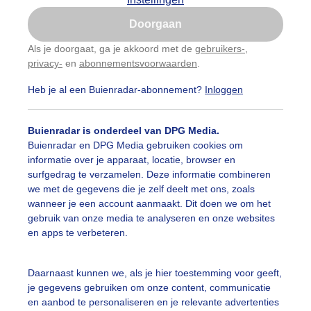
Is goed, toon de popup
Doorgaan
Nu niet, misschien later
Als je doorgaat, ga je akkoord met de
gebruikers-
,
privacy-
en
abonnementsvoorwaarden
.
Gebruik je Safari en wil je niet elke dag deze pop-up
zien?
Heb je al een Buienradar-abonnement?
Inloggen
Klik
hier
om dit aan te passen
Buienradar is onderdeel van DPG Media.
Buienradar en DPG Media gebruiken cookies om
informatie over je apparaat, locatie, browser en
surfgedrag te verzamelen. Deze informatie combineren
we met de gegevens die je zelf deelt met ons, zoals
wanneer je een account aanmaakt. Dit doen we om het
gebruik van onze media te analyseren en onze websites
en apps te verbeteren.
Daarnaast kunnen we, als je hier toestemming voor geeft,
je gegevens gebruiken om onze content, communicatie
en aanbod te personaliseren en je relevante advertenties