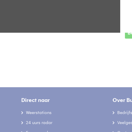
H
B
Direct naar
Over B
Weerstations
Bedrij
24 uurs radar
Veelge