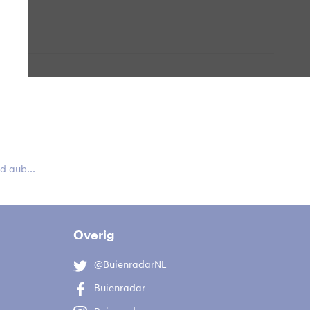
 aub...
Overig
@BuienradarNL
Buienradar