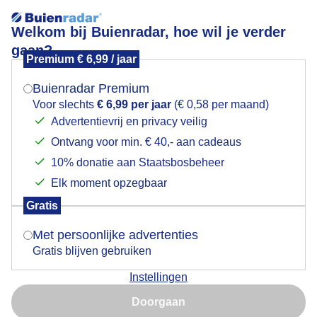
Welkom bij Buienradar, hoe wil je verder
gaan?
Premium € 6,99 / jaar
Mogen we je locatie gebruiken voor het
Prachtig weer, met mooie blauwe lucht
weer?
Buienradar Premium
Voor slechts
€ 6,99 per jaar
(€ 0,58 per maand)
Advertentievrij en privacy veilig
Ontvang voor min. € 40,- aan cadeaus
Indien je hier nog geen akkoord op hebt gegeven,
verschijnt er zo een pop-up uit je browser waarin
10% donatie aan Staatsbosbeheer
deze toestemming gevraagd wordt.
Elk moment opzegbaar
Gratis
Is goed, toon de popup
Met persoonlijke advertenties
Gratis blijven gebruiken
Wat een prachtige dag op Beekhuizerzand in
Instellingen
Harderwijk! De lucht is strakblauw met slechts een
Nu niet, misschien later
paar schapenwolkjes die voorbij drijven. Perfect weer
Doorgaan
voor de Chinook die laag over het terrein vliegt en
Gebruik je Safari en wil je niet elke dag deze pop-up zien?