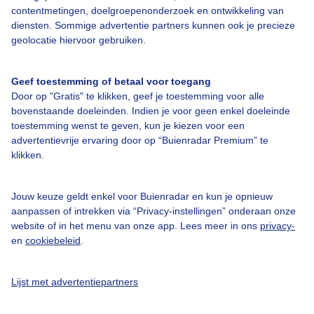
contentmetingen, doelgroepenonderzoek en ontwikkeling van
diensten. Sommige advertentie partners kunnen ook je precieze
geolocatie hiervoor gebruiken.
Over Buienradar
Geef toestemming of betaal voor toegang
Door op "Gratis" te klikken, geef je toestemming voor alle
bovenstaande doeleinden. Indien je voor geen enkel doeleinde
Bedrijfsgegevens
toestemming wenst te geven, kun je kiezen voor een
advertentievrije ervaring door op “Buienradar Premium” te
Veelgestelde vragen
klikken.
Contact
Toegankelijkheid
Jouw keuze geldt enkel voor Buienradar en kun je opnieuw
aanpassen of intrekken via “Privacy-instellingen” onderaan onze
Gebruikersvoorwaarden
website of in het menu van onze app. Lees meer in ons
privacy-
en
cookiebeleid
.
Adverteren
Buienradar Team
Lijst met advertentiepartners
Privacy beleid
Cookie beleid