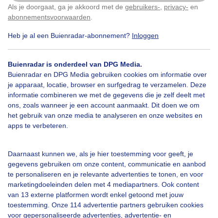
steeds weer landt. De heldere omstandigheden maken
Als je doorgaat, ga je akkoord met de
gebruikers-
,
privacy-
en
Klik
hier
om dit aan te passen
dit een schitterend schouwspel van natuur en
abonnementsvoorwaarden
.
luchtvaart.
Heb je al een Buienradar-abonnement?
Inloggen
Door: Niels ten Klooster
Gemaakt: 24-10-2024, 788x bekeken
Buienradar is onderdeel van DPG Media.
Buienradar en DPG Media gebruiken cookies om informatie over
je apparaat, locatie, browser en surfgedrag te verzamelen. Deze
informatie combineren we met de gegevens die je zelf deelt met
Weerfoto
Herfst
Zon
ons, zoals wanneer je een account aanmaakt. Dit doen we om
het gebruik van onze media te analyseren en onze websites en
apps te verbeteren.
Bekijk slideshow
Daarnaast kunnen we, als je hier toestemming voor geeft, je
gegevens gebruiken om onze content, communicatie en aanbod
te personaliseren en je relevante advertenties te tonen, en voor
marketingdoeleinden delen met 4 mediapartners. Ook content
van 13 externe platformen wordt enkel getoond met jouw
Een moment geduld aub...
toestemming. Onze 114 advertentie partners gebruiken cookies
voor gepersonaliseerde advertenties, advertentie- en