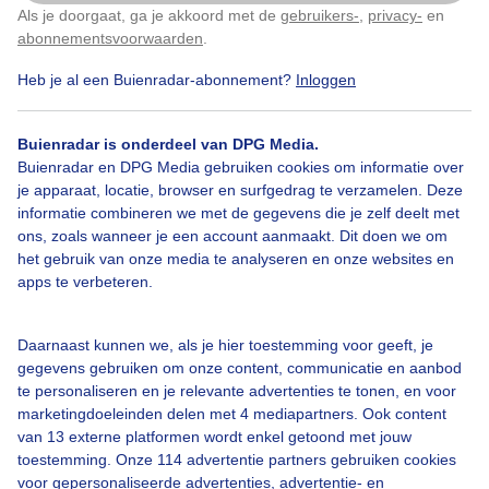
Als je doorgaat, ga je akkoord met de
gebruikers-
,
privacy-
en
Klik
hier
om dit aan te passen
abonnementsvoorwaarden
.
Heb je al een Buienradar-abonnement?
Inloggen
Weerfoto
Zon
Lente
Buienradar is onderdeel van DPG Media.
Buienradar en DPG Media gebruiken cookies om informatie over
je apparaat, locatie, browser en surfgedrag te verzamelen. Deze
Bekijk slideshow
informatie combineren we met de gegevens die je zelf deelt met
ons, zoals wanneer je een account aanmaakt. Dit doen we om
het gebruik van onze media te analyseren en onze websites en
apps te verbeteren.
Een moment geduld aub...
Daarnaast kunnen we, als je hier toestemming voor geeft, je
gegevens gebruiken om onze content, communicatie en aanbod
te personaliseren en je relevante advertenties te tonen, en voor
marketingdoeleinden delen met 4 mediapartners. Ook content
van 13 externe platformen wordt enkel getoond met jouw
toestemming. Onze 114 advertentie partners gebruiken cookies
voor gepersonaliseerde advertenties, advertentie- en