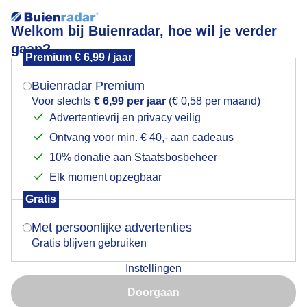
Welkom bij Buienradar, hoe wil je verder
gaan?
Premium € 6,99 / jaar
Mogen we je locatie gebruiken voor het
Mooie blauwe lucht met weinig bewolking
weer?
Buienradar Premium
Voor slechts
€ 6,99 per jaar
(€ 0,58 per maand)
Advertentievrij en privacy veilig
Ontvang voor min. € 40,- aan cadeaus
Indien je hier nog geen akkoord op hebt gegeven,
verschijnt er zo een pop-up uit je browser waarin
10% donatie aan Staatsbosbeheer
deze toestemming gevraagd wordt.
Elk moment opzegbaar
Gratis
Is goed, toon de popup
Met persoonlijke advertenties
Gratis blijven gebruiken
Mooie blauwe lucht met weinig bewolking.
Instellingen
Harderwijk, 14:45
Nu niet, misschien later
Doorgaan
Door: Niels ten Klooster
Gemaakt: 09-03-2024, 569x bekeken
Gebruik je Safari en wil je niet elke dag deze pop-up zien?