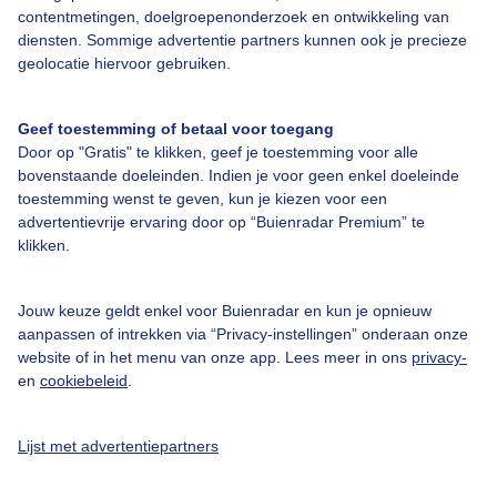
Over Buienradar
contentmetingen, doelgroepenonderzoek en ontwikkeling van
diensten. Sommige advertentie partners kunnen ook je precieze
geolocatie hiervoor gebruiken.
Bedrijfsgegevens
Veelgestelde vragen
Geef toestemming of betaal voor toegang
Door op "Gratis" te klikken, geef je toestemming voor alle
Contact
bovenstaande doeleinden. Indien je voor geen enkel doeleinde
Toegankelijkheid
toestemming wenst te geven, kun je kiezen voor een
advertentievrije ervaring door op “Buienradar Premium” te
Gebruikersvoorwaarden
klikken.
Adverteren
Buienradar Team
Jouw keuze geldt enkel voor Buienradar en kun je opnieuw
aanpassen of intrekken via “Privacy-instellingen” onderaan onze
Privacy beleid
website of in het menu van onze app. Lees meer in ons
privacy-
en
cookiebeleid
.
Cookie beleid
Privacy instellingen
Lijst met advertentiepartners
Gratis weerdata