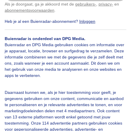
gespot. Op deze grijze dag, met hier en daar wat lichte
Als je doorgaat, ga je akkoord met de
gebruikers-
,
privacy-
en
Klik
hier
om dit aan te passen
buien, komen de herfstkleuren volop tot leven met de
abonnementsvoorwaarden
.
kleurrijke zwammen die de bosgrond sieren.
Heb je al een Buienradar-abonnement?
Inloggen
Door: Niels ten Klooster
Gemaakt: 21-10-2024, 76x bekeken
Buienradar is onderdeel van DPG Media.
Buienradar en DPG Media gebruiken cookies om informatie over
je apparaat, locatie, browser en surfgedrag te verzamelen. Deze
informatie combineren we met de gegevens die je zelf deelt met
Paddenstoelen
Herfst
Wolken
ons, zoals wanneer je een account aanmaakt. Dit doen we om
het gebruik van onze media te analyseren en onze websites en
apps te verbeteren.
Bekijk slideshow
Daarnaast kunnen we, als je hier toestemming voor geeft, je
gegevens gebruiken om onze content, communicatie en aanbod
te personaliseren en je relevante advertenties te tonen, en voor
marketingdoeleinden delen met 4 mediapartners. Ook content
van 13 externe platformen wordt enkel getoond met jouw
Een moment geduld aub...
toestemming. Onze 114 advertentie partners gebruiken cookies
voor gepersonaliseerde advertenties, advertentie- en