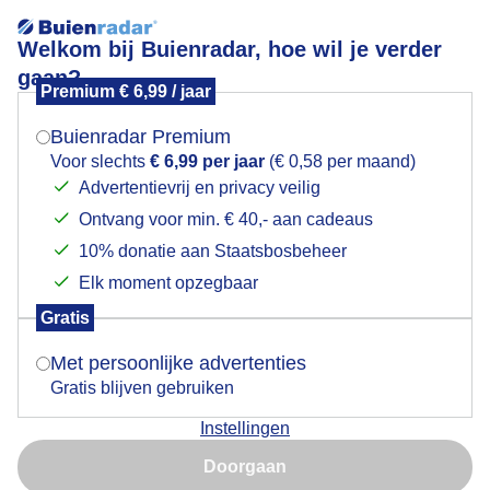
Welkom bij Buienradar, hoe wil je verder
gaan?
Premium € 6,99 / jaar
Mogen we je locatie gebruiken voor het
Lees meer.
weer?
Buienradar Premium
Herfstpracht in het Harderwijker bos op een grijze,
Voor slechts
€ 6,99 per jaar
(€ 0,58 per maand)
regenachtige dag
Advertentievrij en privacy veilig
Ontvang voor min. € 40,- aan cadeaus
Indien je hier nog geen akkoord op hebt gegeven,
verschijnt er zo een pop-up uit je browser waarin
10% donatie aan Staatsbosbeheer
deze toestemming gevraagd wordt.
Elk moment opzegbaar
Gratis
Is goed, toon de popup
Met persoonlijke advertenties
Gratis blijven gebruiken
Instellingen
Nu niet, misschien later
Doorgaan
In het Harderwijker bos zijn prachtige paddenstoelen
Gebruik je Safari en wil je niet elke dag deze pop-up zien?