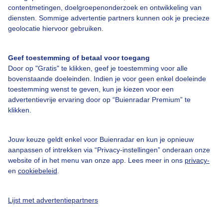
contentmetingen, doelgroepenonderzoek en ontwikkeling van
diensten. Sommige advertentie partners kunnen ook je precieze
geolocatie hiervoor gebruiken.
Geef toestemming of betaal voor toegang
Over Buienradar
Door op "Gratis" te klikken, geef je toestemming voor alle
bovenstaande doeleinden. Indien je voor geen enkel doeleinde
Bedrijfsgegevens
toestemming wenst te geven, kun je kiezen voor een
advertentievrije ervaring door op “Buienradar Premium” te
Veelgestelde vragen
klikken.
Contact
Jouw keuze geldt enkel voor Buienradar en kun je opnieuw
Toegankelijkheid
aanpassen of intrekken via “Privacy-instellingen” onderaan onze
Gebruikersvoorwaarden
website of in het menu van onze app. Lees meer in ons
privacy-
en
cookiebeleid
.
Adverteren
Buienradar Team
Lijst met advertentiepartners
Privacy beleid