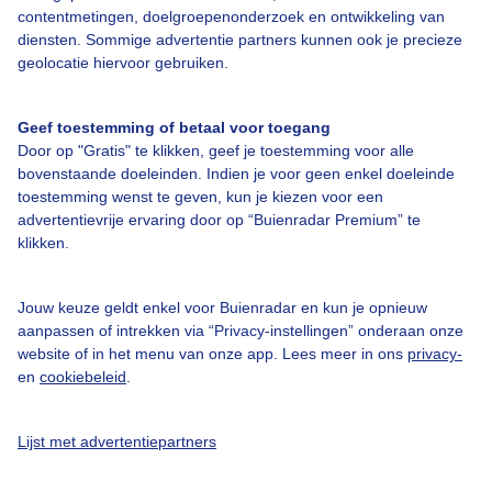
contentmetingen, doelgroepenonderzoek en ontwikkeling van
Over Buienradar
diensten. Sommige advertentie partners kunnen ook je precieze
geolocatie hiervoor gebruiken.
Bedrijfsgegevens
Geef toestemming of betaal voor toegang
Veelgestelde vragen
Door op "Gratis" te klikken, geef je toestemming voor alle
Contact
bovenstaande doeleinden. Indien je voor geen enkel doeleinde
toestemming wenst te geven, kun je kiezen voor een
Toegankelijkheid
advertentievrije ervaring door op “Buienradar Premium” te
Gebruikersvoorwaarden
klikken.
Adverteren
Jouw keuze geldt enkel voor Buienradar en kun je opnieuw
Buienradar Team
aanpassen of intrekken via “Privacy-instellingen” onderaan onze
website of in het menu van onze app. Lees meer in ons
privacy-
Privacy beleid
en
cookiebeleid
.
Cookie beleid
Privacy instellingen
Lijst met advertentiepartners
Gratis weerdata