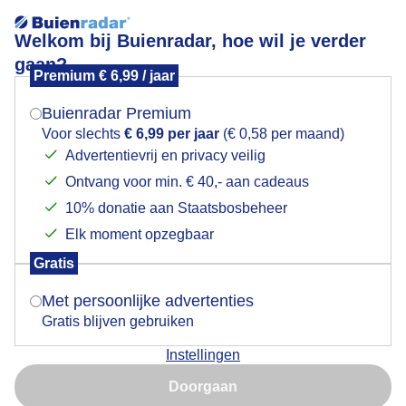
Welkom bij Buienradar, hoe wil je verder
gaan?
Premium € 6,99 / jaar
Mogen we je locatie gebruiken voor het
Vanmiddag knapt het weer op,na een grijze start van
weer?
De dag..
Buienradar Premium
Voor slechts
€ 6,99 per jaar
(€ 0,58 per maand)
Advertentievrij en privacy veilig
Ontvang voor min. € 40,- aan cadeaus
Indien je hier nog geen akkoord op hebt gegeven,
verschijnt er zo een pop-up uit je browser waarin
10% donatie aan Staatsbosbeheer
deze toestemming gevraagd wordt.
Elk moment opzegbaar
Gratis
Is goed, toon de popup
Met persoonlijke advertenties
Gratis blijven gebruiken
Instellingen
Nu niet, misschien later
Doorgaan
Gebruik je Safari en wil je niet elke dag deze pop-up zien?