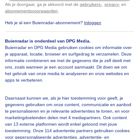
Als je doorgaat, ga je akkoord met de
gebruikers-
,
privacy-
en
Klik
hier
om dit aan te passen
abonnementsvoorwaarden
.
Door: Nel van Es
Gemaakt: 15-06-2026, 47x bekeken
Heb je al een Buienradar-abonnement?
Inloggen
Buienradar is onderdeel van DPG Media.
Buienradar en DPG Media gebruiken cookies om informatie over
je apparaat, locatie, browser en surfgedrag te verzamelen. Deze
Bekijk slideshow
informatie combineren we met de gegevens die je zelf deelt met
ons, zoals wanneer je een account aanmaakt. Dit doen we om
het gebruik van onze media te analyseren en onze websites en
apps te verbeteren.
Daarnaast kunnen we, als je hier toestemming voor geeft, je
Een moment geduld aub...
gegevens gebruiken om onze content, communicatie en aanbod
te personaliseren en je relevante advertenties te tonen, en voor
marketingdoeleinden delen met 4 mediapartners. Ook content
van 13 externe platformen wordt enkel getoond met jouw
toestemming. Onze 114 advertentie partners gebruiken cookies
voor gepersonaliseerde advertenties, advertentie- en