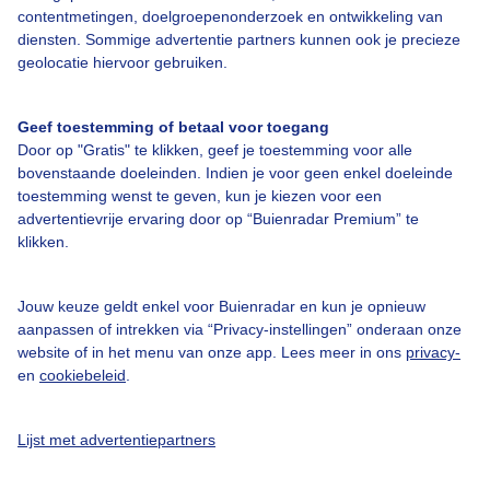
contentmetingen, doelgroepenonderzoek en ontwikkeling van
diensten. Sommige advertentie partners kunnen ook je precieze
geolocatie hiervoor gebruiken.
Over Buienradar
Geef toestemming of betaal voor toegang
Bedrijfsgegevens
Door op "Gratis" te klikken, geef je toestemming voor alle
bovenstaande doeleinden. Indien je voor geen enkel doeleinde
Veelgestelde vragen
toestemming wenst te geven, kun je kiezen voor een
Contact
advertentievrije ervaring door op “Buienradar Premium” te
klikken.
Toegankelijkheid
Gebruikersvoorwaarden
Jouw keuze geldt enkel voor Buienradar en kun je opnieuw
Adverteren
aanpassen of intrekken via “Privacy-instellingen” onderaan onze
website of in het menu van onze app. Lees meer in ons
privacy-
Buienradar Team
en
cookiebeleid
.
Privacy beleid
Lijst met advertentiepartners
Cookie beleid
Privacy instellingen