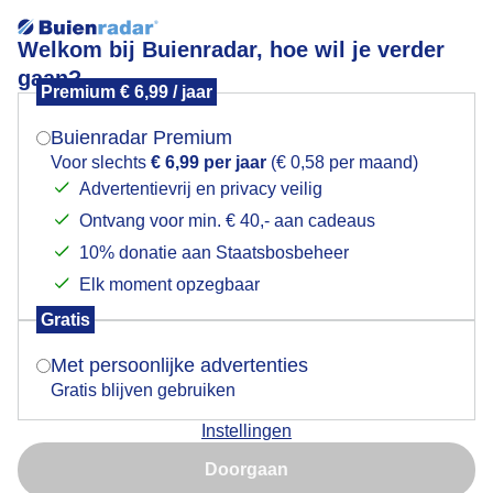
Welkom bij Buienradar, hoe wil je verder
gaan?
Premium € 6,99 / jaar
Mogen we je locatie gebruiken voor het
Lees meer.
weer?
Buienradar Premium
Vanmiddag knapt het weer op,na een grijze start van
Voor slechts
€ 6,99 per jaar
(€ 0,58 per maand)
De dag..
Advertentievrij en privacy veilig
Ontvang voor min. € 40,- aan cadeaus
Indien je hier nog geen akkoord op hebt gegeven,
verschijnt er zo een pop-up uit je browser waarin
10% donatie aan Staatsbosbeheer
deze toestemming gevraagd wordt.
Elk moment opzegbaar
Gratis
Is goed, toon de popup
Met persoonlijke advertenties
Gratis blijven gebruiken
Instellingen
Nu niet, misschien later
Doorgaan
Gebruik je Safari en wil je niet elke dag deze pop-up zien?