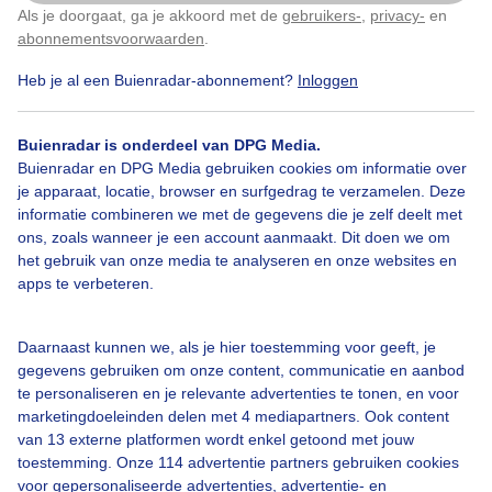
Als je doorgaat, ga je akkoord met de
gebruikers-
,
privacy-
en
Klik
hier
om dit aan te passen
abonnementsvoorwaarden
.
Heb je al een Buienradar-abonnement?
Inloggen
Door: Nel van Es
Gemaakt: 15-06-2026, 46x bekeken
Buienradar is onderdeel van DPG Media.
Buienradar en DPG Media gebruiken cookies om informatie over
je apparaat, locatie, browser en surfgedrag te verzamelen. Deze
informatie combineren we met de gegevens die je zelf deelt met
ons, zoals wanneer je een account aanmaakt. Dit doen we om
Bekijk slideshow
het gebruik van onze media te analyseren en onze websites en
apps te verbeteren.
Daarnaast kunnen we, als je hier toestemming voor geeft, je
gegevens gebruiken om onze content, communicatie en aanbod
te personaliseren en je relevante advertenties te tonen, en voor
Een moment geduld aub...
marketingdoeleinden delen met 4 mediapartners. Ook content
van 13 externe platformen wordt enkel getoond met jouw
toestemming. Onze 114 advertentie partners gebruiken cookies
voor gepersonaliseerde advertenties, advertentie- en