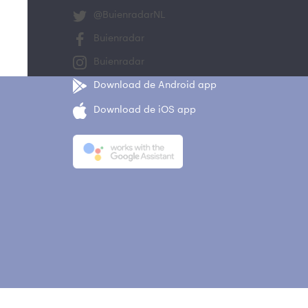
@BuienradarNL
Buienradar
Buienradar
Download de Android app
Download de iOS app