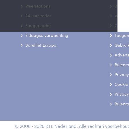
Weerstations
Bedrij
24 uurs radar
Veelge
Europa radar
Contac
7-daagse verwachting
Toegank
Satelliet Europa
Gebrui
Advert
Buienr
Privacy
Cookie
Privacy
Buienr
© 2006 - 2026 RTL Nederland. Alle rechten voorbehoud