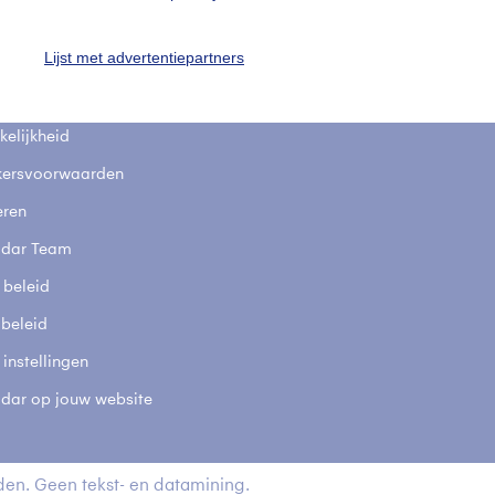
fsgegevens
De Bilt
Lijst met advertentiepartners
stelde vragen
t
elijkheid
kersvoorwaarden
eren
adar Team
 beleid
 beleid
 instellingen
adar op jouw website
en. Geen tekst- en datamining.