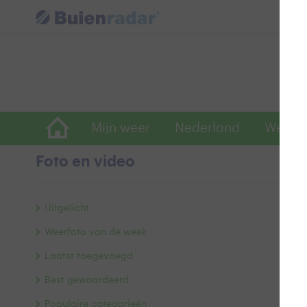
Mijn weer
Nederland
Wereld
Foto en video
V
Uitgelicht
Weerfoto van de week
Laatst toegevoegd
Best gewaardeerd
Populaire categorieën