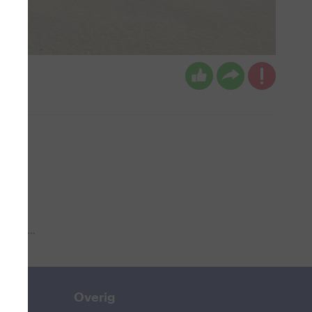
 aub...
Overig