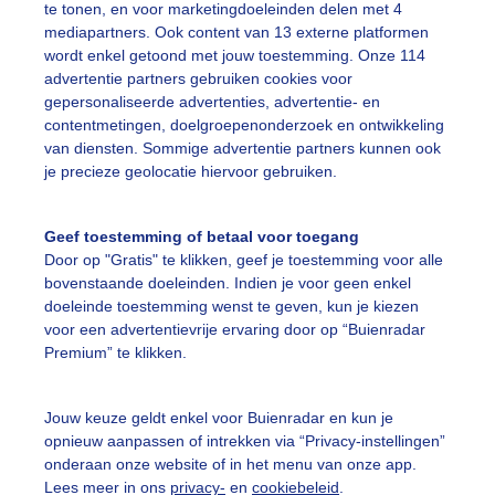
te tonen, en voor marketingdoeleinden delen met 4
mediapartners. Ook content van 13 externe platformen
wordt enkel getoond met jouw toestemming. Onze 114
advertentie partners gebruiken cookies voor
gepersonaliseerde advertenties, advertentie- en
contentmetingen, doelgroepenonderzoek en ontwikkeling
r: Nel van Es
Gemaakt: 15-06-2026, 44x bekeken
van diensten. Sommige advertentie partners kunnen ook
je precieze geolocatie hiervoor gebruiken.
ekijk slideshow
Geef toestemming of betaal voor toegang
Door op "Gratis" te klikken, geef je toestemming voor alle
bovenstaande doeleinden. Indien je voor geen enkel
doeleinde toestemming wenst te geven, kun je kiezen
voor een advertentievrije ervaring door op “Buienradar
Premium” te klikken.
Een moment geduld
Jouw keuze geldt enkel voor Buienradar en kun je
opnieuw aanpassen of intrekken via “Privacy-instellingen”
onderaan onze website of in het menu van onze app.
uienradar
Mijn weer
Lees meer in ons
privacy-
en
cookiebeleid
.