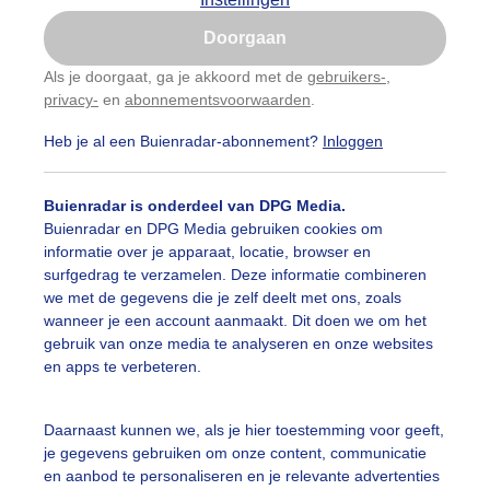
Is goed, toon de popup
Doorgaan
Nu niet, misschien later
Als je doorgaat, ga je akkoord met de
gebruikers-
,
privacy-
en
abonnementsvoorwaarden
.
Gebruik je Safari en wil je niet elke dag deze pop-up
zien?
Heb je al een Buienradar-abonnement?
Inloggen
Klik
hier
om dit aan te passen
Buienradar is onderdeel van DPG Media.
Buienradar en DPG Media gebruiken cookies om
informatie over je apparaat, locatie, browser en
surfgedrag te verzamelen. Deze informatie combineren
we met de gegevens die je zelf deelt met ons, zoals
wanneer je een account aanmaakt. Dit doen we om het
gebruik van onze media te analyseren en onze websites
en apps te verbeteren.
Daarnaast kunnen we, als je hier toestemming voor geeft,
je gegevens gebruiken om onze content, communicatie
en aanbod te personaliseren en je relevante advertenties