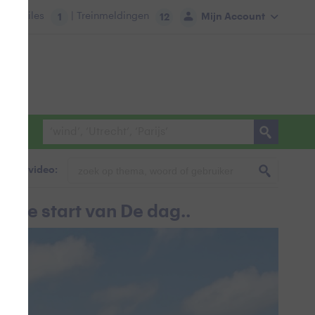
tie:
Files
| Treinmeldingen
Mijn Account
1
12
foto & video:
jze start van De dag..