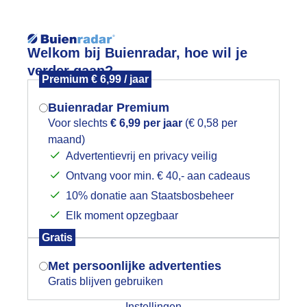
Reisinforma
Welkom bij Buienradar, hoe wil je
verder gaan?
Premium € 6,99 / jaar
Buienradar Premium
Voor slechts
€ 6,99 per jaar
(€ 0,58 per
wijd
Foto en video
Weerzine
maand)
Mogen we je locatie gebruiken voor
Advertentievrij en privacy veilig
het weer?
Zoeken in 
Ontvang voor min. € 40,- aan cadeaus
10% donatie aan Staatsbosbeheer
anmiddag knapt het weer op,na een gri
Elk moment opzegbaar
Indien je hier nog geen akkoord op hebt
Gratis
gegeven, verschijnt er zo een pop-up uit
je browser waarin deze toestemming
Met persoonlijke advertenties
gevraagd wordt.
Gratis blijven gebruiken
Instellingen