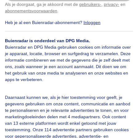
Als je doorgaat, ga je akkoord met de
gebruikers-
,
privacy-
en
Klik
hier
om dit aan te passen
abonnementsvoorwaarden
.
Over Buienradar
Heb je al een Buienradar-abonnement?
Inloggen
Bedrijfsgegevens
Buienradar is onderdeel van DPG Media.
Buienradar en DPG Media gebruiken cookies om informatie over
Veelgestelde vragen
je apparaat, locatie, browser en surfgedrag te verzamelen. Deze
Contact
informatie combineren we met de gegevens die je zelf deelt met
ons, zoals wanneer je een account aanmaakt. Dit doen we om
Toegankelijkheid
het gebruik van onze media te analyseren en onze websites en
apps te verbeteren.
Gebruikersvoorwaarden
Adverteren
Daarnaast kunnen we, als je hier toestemming voor geeft, je
Buienradar Team
gegevens gebruiken om onze content, communicatie en aanbod
te personaliseren en je relevante advertenties te tonen, en voor
Privacy beleid
marketingdoeleinden delen met 4 mediapartners. Ook content
Cookie beleid
van 13 externe platformen wordt enkel getoond met jouw
toestemming. Onze 114 advertentie partners gebruiken cookies
Privacy instellingen
voor gepersonaliseerde advertenties, advertentie- en