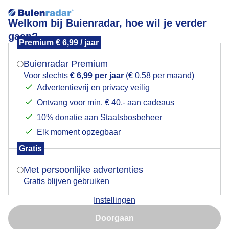
Welkom bij Buienradar, hoe wil je verder
gaan?
Premium € 6,99 / jaar
Mogen we je locatie gebruiken voor het
weer?
Buienradar Premium
Voor slechts
€ 6,99 per jaar
(€ 0,58 per maand)
Advertentievrij en privacy veilig
Een moment geduld aub...
Ontvang voor min. € 40,- aan cadeaus
Indien je hier nog geen akkoord op hebt gegeven,
verschijnt er zo een pop-up uit je browser waarin
10% donatie aan Staatsbosbeheer
deze toestemming gevraagd wordt.
Elk moment opzegbaar
Gratis
Is goed, toon de popup
Met persoonlijke advertenties
Een moment geduld aub...
Gratis blijven gebruiken
Instellingen
Nu niet, misschien later
Doorgaan
Gebruik je Safari en wil je niet elke dag deze pop-up zien?