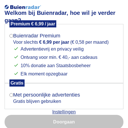
Welkom bij Buienradar, hoe wil je verder
gaan?
Premium € 6,99 / jaar
Mogen we je locatie gebruiken voor het
Ook de zon laat zich even zien
weer?
Buienradar Premium
Voor slechts
€ 6,99 per jaar
(€ 0,58 per maand)
Advertentievrij en privacy veilig
Ontvang voor min. € 40,- aan cadeaus
Indien je hier nog geen akkoord op hebt gegeven,
verschijnt er zo een pop-up uit je browser waarin
10% donatie aan Staatsbosbeheer
deze toestemming gevraagd wordt.
Elk moment opzegbaar
Gratis
Is goed, toon de popup
Met persoonlijke advertenties
Gratis blijven gebruiken
Bewolkte lucht
Instellingen
Nu niet, misschien later
Door: Francien Tax
Gemaakt: 12-06-2026, 44x bekeken
Doorgaan
Gebruik je Safari en wil je niet elke dag deze pop-up zien?