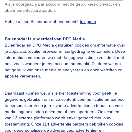
Als je doorgaat, ga je akkoord met de
gebruikers-
,
privacy-
en
Klik
hier
om dit aan te passen
abonnementsvoorwaarden
.
Heb je al een Buienradar-abonnement?
Inloggen
Zomer
Zon
Wolken
Buienradar is onderdeel van DPG Media.
Buienradar en DPG Media gebruiken cookies om informatie over
Bekijk slideshow
je apparaat, locatie, browser en surfgedrag te verzamelen. Deze
informatie combineren we met de gegevens die je zelf deelt met
ons, zoals wanneer je een account aanmaakt. Dit doen we om
het gebruik van onze media te analyseren en onze websites en
apps te verbeteren.
Een moment geduld aub...
Daarnaast kunnen we, als je hier toestemming voor geeft, je
gegevens gebruiken om onze content, communicatie en aanbod
te personaliseren en je relevante advertenties te tonen, en voor
marketingdoeleinden delen met 4 mediapartners. Ook content
van 13 externe platformen wordt enkel getoond met jouw
toestemming. Onze 114 advertentie partners gebruiken cookies
voor gepersonaliseerde advertenties, advertentie- en
Over Buienradar