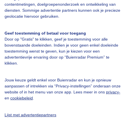
contentmetingen, doelgroepenonderzoek en ontwikkeling van
diensten. Sommige advertentie partners kunnen ook je precieze
Bedrijfsgegevens
geolocatie hiervoor gebruiken.
Veelgestelde vragen
Geef toestemming of betaal voor toegang
Contact
Door op "Gratis" te klikken, geef je toestemming voor alle
Toegankelijkheid
bovenstaande doeleinden. Indien je voor geen enkel doeleinde
toestemming wenst te geven, kun je kiezen voor een
Gebruikersvoorwaarden
advertentievrije ervaring door op “Buienradar Premium” te
klikken.
Adverteren
Buienradar Team
Jouw keuze geldt enkel voor Buienradar en kun je opnieuw
Privacy beleid
aanpassen of intrekken via “Privacy-instellingen” onderaan onze
website of in het menu van onze app. Lees meer in ons
privacy-
Cookie beleid
en
cookiebeleid
.
Privacy instellingen
Gratis weerdata
Lijst met advertentiepartners
@BuienradarNL