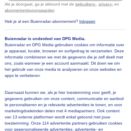
Als je doorgaat, ga je akkoord met de
gebruikers-
,
privacy-
en
Klik
hier
om dit aan te passen
abonnementsvoorwaarden
.
Heb je al een Buienradar-abonnement?
Inloggen
Zomer
Regen
Wolken
Buienradar is onderdeel van DPG Media.
Buienradar en DPG Media gebruiken cookies om informatie over
Bekijk slideshow
je apparaat, locatie, browser en surfgedrag te verzamelen. Deze
informatie combineren we met de gegevens die je zelf deelt met
ons, zoals wanneer je een account aanmaakt. Dit doen we om
het gebruik van onze media te analyseren en onze websites en
apps te verbeteren.
Een moment geduld aub...
Daarnaast kunnen we, als je hier toestemming voor geeft, je
gegevens gebruiken om onze content, communicatie en aanbod
te personaliseren en je relevante advertenties te tonen, en voor
marketingdoeleinden delen met 4 mediapartners. Ook content
van 13 externe platformen wordt enkel getoond met jouw
toestemming. Onze 114 advertentie partners gebruiken cookies
voor gepersonaliseerde advertenties, advertentie- en
Over Buienradar