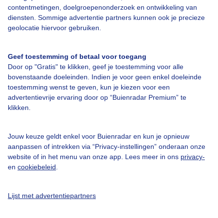
contentmetingen, doelgroepenonderzoek en ontwikkeling van
diensten. Sommige advertentie partners kunnen ook je precieze
Bedrijfsgegevens
geolocatie hiervoor gebruiken.
Veelgestelde vragen
Geef toestemming of betaal voor toegang
Contact
Door op "Gratis" te klikken, geef je toestemming voor alle
Toegankelijkheid
bovenstaande doeleinden. Indien je voor geen enkel doeleinde
toestemming wenst te geven, kun je kiezen voor een
Gebruikersvoorwaarden
advertentievrije ervaring door op “Buienradar Premium” te
klikken.
Adverteren
Buienradar Team
Jouw keuze geldt enkel voor Buienradar en kun je opnieuw
Privacy beleid
aanpassen of intrekken via “Privacy-instellingen” onderaan onze
website of in het menu van onze app. Lees meer in ons
privacy-
Cookie beleid
en
cookiebeleid
.
Privacy instellingen
Gratis weerdata
Lijst met advertentiepartners
@BuienradarNL