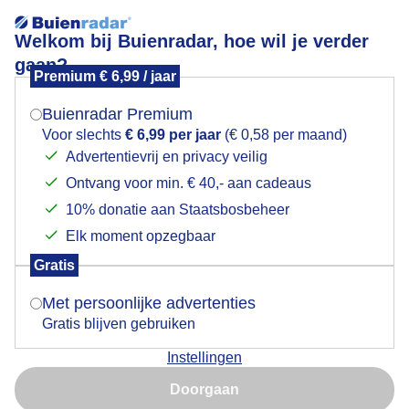
Welkom bij Buienradar, hoe wil je verder
gaan?
Premium € 6,99 / jaar
Mogen we je locatie gebruiken voor het
Veel bewolking vandaag
weer?
Buienradar Premium
Voor slechts
€ 6,99 per jaar
(€ 0,58 per maand)
Advertentievrij en privacy veilig
Ontvang voor min. € 40,- aan cadeaus
Indien je hier nog geen akkoord op hebt gegeven,
verschijnt er zo een pop-up uit je browser waarin
10% donatie aan Staatsbosbeheer
deze toestemming gevraagd wordt.
Elk moment opzegbaar
Gratis
Is goed, toon de popup
Met persoonlijke advertenties
Gratis blijven gebruiken
Grijze dag
Instellingen
Nu niet, misschien later
Door: Francien Tax
Gemaakt: 12-06-2026, 87x bekeken
Doorgaan
Gebruik je Safari en wil je niet elke dag deze pop-up zien?