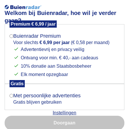
Welkom bij Buienradar, hoe wil je verder
gaan?
Premium € 6,99 / jaar
Mogen we je locatie gebruiken voor het
Veel bewolking
weer?
Buienradar Premium
Voor slechts
€ 6,99 per jaar
(€ 0,58 per maand)
Advertentievrij en privacy veilig
Ontvang voor min. € 40,- aan cadeaus
Indien je hier nog geen akkoord op hebt gegeven,
verschijnt er zo een pop-up uit je browser waarin
10% donatie aan Staatsbosbeheer
deze toestemming gevraagd wordt.
Elk moment opzegbaar
Gratis
Is goed, toon de popup
Met persoonlijke advertenties
Gratis blijven gebruiken
Grijze dag vandaag
Instellingen
Nu niet, misschien later
Door: Francien Tax
Gemaakt: 12-06-2026, 41x bekeken
Doorgaan
Gebruik je Safari en wil je niet elke dag deze pop-up zien?