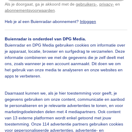
Als je doorgaat, ga je akkoord met de
gebruikers-
,
privacy-
en
Klik
hier
om dit aan te passen
abonnementsvoorwaarden
.
Heb je al een Buienradar-abonnement?
Inloggen
Zomer
Regen
Wolken
Buienradar is onderdeel van DPG Media.
Buienradar en DPG Media gebruiken cookies om informatie over
Bekijk slideshow
je apparaat, locatie, browser en surfgedrag te verzamelen. Deze
informatie combineren we met de gegevens die je zelf deelt met
ons, zoals wanneer je een account aanmaakt. Dit doen we om
het gebruik van onze media te analyseren en onze websites en
apps te verbeteren.
Een moment geduld aub...
Daarnaast kunnen we, als je hier toestemming voor geeft, je
gegevens gebruiken om onze content, communicatie en aanbod
te personaliseren en je relevante advertenties te tonen, en voor
marketingdoeleinden delen met 4 mediapartners. Ook content
van 13 externe platformen wordt enkel getoond met jouw
toestemming. Onze 114 advertentie partners gebruiken cookies
voor gepersonaliseerde advertenties, advertentie- en
Over Buienradar