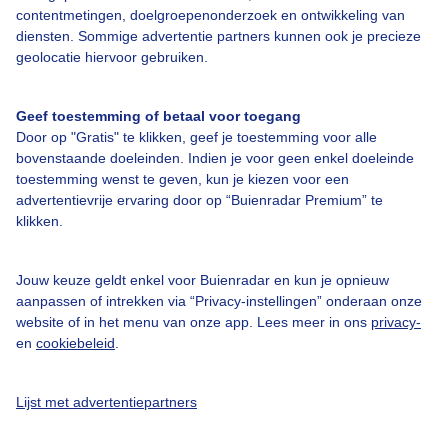
contentmetingen, doelgroepenonderzoek en ontwikkeling van
diensten. Sommige advertentie partners kunnen ook je precieze
Bedrijfsgegevens
geolocatie hiervoor gebruiken.
Veelgestelde vragen
Geef toestemming of betaal voor toegang
Contact
Door op "Gratis" te klikken, geef je toestemming voor alle
Toegankelijkheid
bovenstaande doeleinden. Indien je voor geen enkel doeleinde
toestemming wenst te geven, kun je kiezen voor een
Gebruikersvoorwaarden
advertentievrije ervaring door op “Buienradar Premium” te
klikken.
Adverteren
Buienradar Team
Jouw keuze geldt enkel voor Buienradar en kun je opnieuw
Privacy beleid
aanpassen of intrekken via “Privacy-instellingen” onderaan onze
website of in het menu van onze app. Lees meer in ons
privacy-
Cookie beleid
en
cookiebeleid
.
Privacy instellingen
Gratis weerdata
Lijst met advertentiepartners
@BuienradarNL