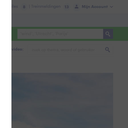
tie:
Files
| Treinmeldingen
Mijn Account
8
13
foto & video: