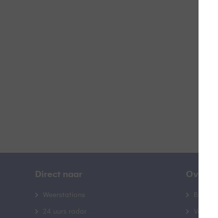
Z
B
Direct naar
Over B
Weerstations
Bedrij
24 uurs radar
Veelge