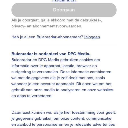
Is goed, toon de popup
Doorgaan
Nu niet, misschien later
Als je doorgaat, ga je akkoord met de
gebruikers-
,
privacy-
en
abonnementsvoorwaarden
.
Gebruik je Safari en wil je niet elke dag deze pop-up
zien?
Heb je al een Buienradar-abonnement?
Inloggen
Klik
hier
om dit aan te passen
Buienradar is onderdeel van DPG Media.
Buienradar en DPG Media gebruiken cookies om
informatie over je apparaat, locatie, browser en
surfgedrag te verzamelen. Deze informatie combineren
we met de gegevens die je zelf deelt met ons, zoals
wanneer je een account aanmaakt. Dit doen we om het
gebruik van onze media te analyseren en onze websites
en apps te verbeteren.
Daarnaast kunnen we, als je hier toestemming voor geeft,
ie wolken luchten in Zeeland, eind van de middag 17:18
je gegevens gebruiken om onze content, communicatie
en aanbod te personaliseren en je relevante advertenties
r: Kees Marijs
Gemaakt: 10-06-2026, 39x bekeken