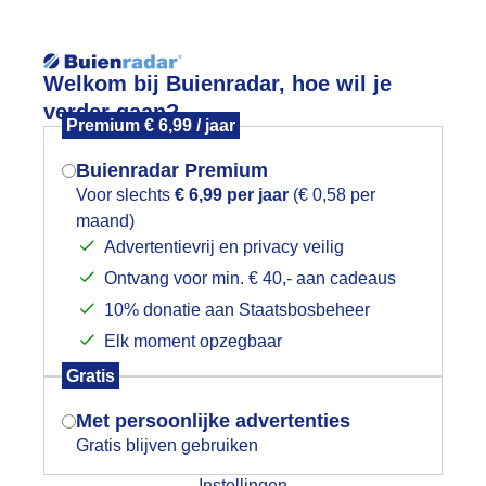
Reisinforma
Lees meer.
Welkom bij Buienradar, hoe wil je
verder gaan?
Premium € 6,99 / jaar
wijd
Foto en video
Weerzine
Buienradar Premium
Zoeken in 
Voor slechts
€ 6,99 per jaar
(€ 0,58 per
maand)
Mogen we je locatie gebruiken voor
ooie wolken luchten
Advertentievrij en privacy veilig
het weer?
Ontvang voor min. € 40,- aan cadeaus
10% donatie aan Staatsbosbeheer
Elk moment opzegbaar
Indien je hier nog geen akkoord op hebt
Gratis
gegeven, verschijnt er zo een pop-up uit
je browser waarin deze toestemming
Met persoonlijke advertenties
gevraagd wordt.
Gratis blijven gebruiken
Instellingen