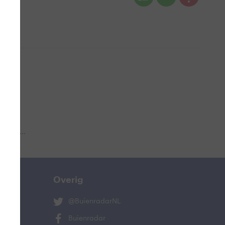
 aub...
Overig
@BuienradarNL
Buienradar