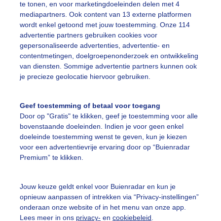
te tonen, en voor marketingdoeleinden delen met 4
mediapartners. Ook content van 13 externe platformen
wordt enkel getoond met jouw toestemming. Onze 114
on
Wolken
advertentie partners gebruiken cookies voor
gepersonaliseerde advertenties, advertentie- en
contentmetingen, doelgroepenonderzoek en ontwikkeling
ekijk slideshow
van diensten. Sommige advertentie partners kunnen ook
je precieze geolocatie hiervoor gebruiken.
Geef toestemming of betaal voor toegang
Door op "Gratis" te klikken, geef je toestemming voor alle
bovenstaande doeleinden. Indien je voor geen enkel
Een moment geduld
doeleinde toestemming wenst te geven, kun je kiezen
voor een advertentievrije ervaring door op “Buienradar
Premium” te klikken.
uienradar
Mijn weer
Jouw keuze geldt enkel voor Buienradar en kun je
opnieuw aanpassen of intrekken via “Privacy-instellingen”
fsgegevens
De Bilt
onderaan onze website of in het menu van onze app.
stelde vragen
Lees meer in ons
privacy-
en
cookiebeleid
.