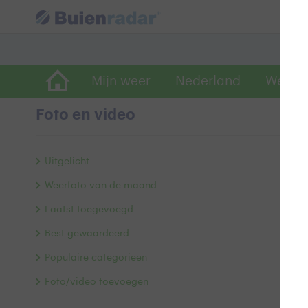
Mijn weer
Nederland
Wereld
Foto en video
M
Uitgelicht
Weerfoto van de maand
Laatst toegevoegd
Best gewaardeerd
Populaire categorieën
Foto/video toevoegen