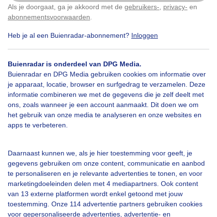
Als je doorgaat, ga je akkoord met de
gebruikers-
,
privacy-
en
Klik
hier
om dit aan te passen
abonnementsvoorwaarden
.
Door: Kees Marijs
Gemaakt: 10-06-2026, 49x bekeken
Heb je al een Buienradar-abonnement?
Inloggen
Buienradar is onderdeel van DPG Media.
Zon
Wolken
Buienradar en DPG Media gebruiken cookies om informatie over
je apparaat, locatie, browser en surfgedrag te verzamelen. Deze
informatie combineren we met de gegevens die je zelf deelt met
ons, zoals wanneer je een account aanmaakt. Dit doen we om
Bekijk slideshow
het gebruik van onze media te analyseren en onze websites en
apps te verbeteren.
Daarnaast kunnen we, als je hier toestemming voor geeft, je
gegevens gebruiken om onze content, communicatie en aanbod
Een moment geduld aub...
te personaliseren en je relevante advertenties te tonen, en voor
marketingdoeleinden delen met 4 mediapartners. Ook content
van 13 externe platformen wordt enkel getoond met jouw
toestemming. Onze 114 advertentie partners gebruiken cookies
voor gepersonaliseerde advertenties, advertentie- en