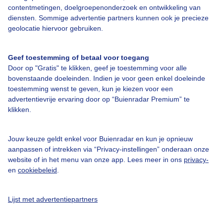
contentmetingen, doelgroepenonderzoek en ontwikkeling van
diensten. Sommige advertentie partners kunnen ook je precieze
geolocatie hiervoor gebruiken.
Over Buienradar
Geef toestemming of betaal voor toegang
Bedrijfsgegevens
Door op "Gratis" te klikken, geef je toestemming voor alle
Veelgestelde vragen
bovenstaande doeleinden. Indien je voor geen enkel doeleinde
toestemming wenst te geven, kun je kiezen voor een
Contact
advertentievrije ervaring door op “Buienradar Premium” te
Toegankelijkheid
klikken.
Gebruikersvoorwaarden
Jouw keuze geldt enkel voor Buienradar en kun je opnieuw
Adverteren
aanpassen of intrekken via “Privacy-instellingen” onderaan onze
Buienradar Team
website of in het menu van onze app. Lees meer in ons
privacy-
en
cookiebeleid
.
Privacy beleid
Cookie beleid
Lijst met advertentiepartners
Privacy instellingen