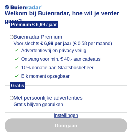
Welkom bij Buienradar, hoe wil je verder
gaan?
Premium € 6,99 / jaar
Mogen we je locatie gebruiken voor het
Mooie wolken luchten
weer?
Buienradar Premium
Voor slechts
€ 6,99 per jaar
(€ 0,58 per maand)
Advertentievrij en privacy veilig
Ontvang voor min. € 40,- aan cadeaus
Indien je hier nog geen akkoord op hebt gegeven,
verschijnt er zo een pop-up uit je browser waarin
10% donatie aan Staatsbosbeheer
deze toestemming gevraagd wordt.
Elk moment opzegbaar
Gratis
Is goed, toon de popup
Met persoonlijke advertenties
Gratis blijven gebruiken
Instellingen
Nu niet, misschien later
Mooie wolken luchten in Zeeland, eind van de middag
Doorgaan
17:18
Gebruik je Safari en wil je niet elke dag deze pop-up zien?