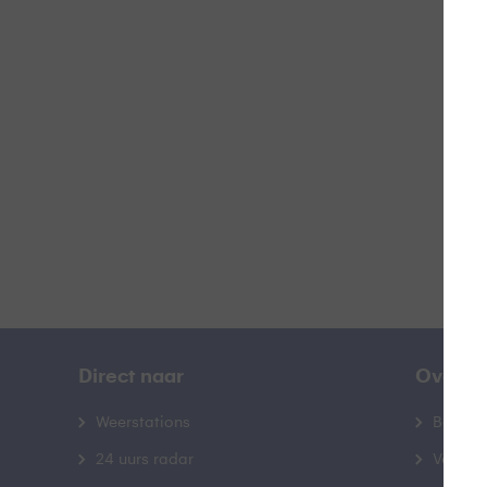
Z
B
Direct naar
Over B
Weerstations
Bedrij
24 uurs radar
Veelge