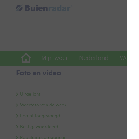
Mijn weer
Nederland
Wereld
Foto en video
Z
Uitgelicht
Weerfoto van de week
Laatst toegevoegd
Best gewaardeerd
Populaire categorieën