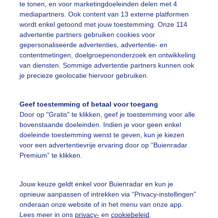
te tonen, en voor marketingdoeleinden delen met 4
mediapartners. Ook content van 13 externe platformen
omer
Zon
Wolken
wordt enkel getoond met jouw toestemming. Onze 114
advertentie partners gebruiken cookies voor
gepersonaliseerde advertenties, advertentie- en
contentmetingen, doelgroepenonderzoek en ontwikkeling
ekijk slideshow
van diensten. Sommige advertentie partners kunnen ook
je precieze geolocatie hiervoor gebruiken.
Geef toestemming of betaal voor toegang
Door op "Gratis" te klikken, geef je toestemming voor alle
Een moment geduld
bovenstaande doeleinden. Indien je voor geen enkel
doeleinde toestemming wenst te geven, kun je kiezen
voor een advertentievrije ervaring door op “Buienradar
Premium” te klikken.
uienradar
Mijn weer
Jouw keuze geldt enkel voor Buienradar en kun je
fsgegevens
De Bilt
opnieuw aanpassen of intrekken via “Privacy-instellingen”
onderaan onze website of in het menu van onze app.
stelde vragen
Lees meer in ons
privacy-
en
cookiebeleid
.