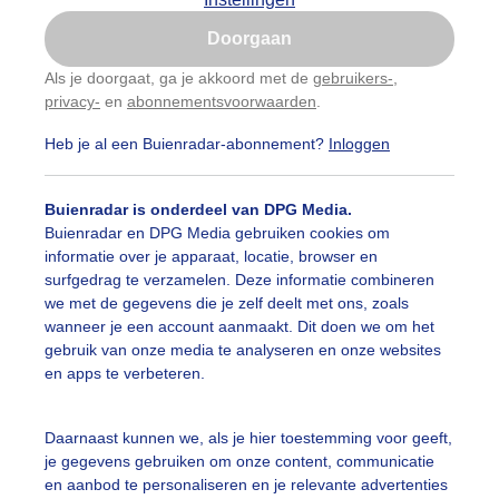
Is goed, toon de popup
Doorgaan
Nu niet, misschien later
Als je doorgaat, ga je akkoord met de
gebruikers-
,
privacy-
en
abonnementsvoorwaarden
.
Gebruik je Safari en wil je niet elke dag deze pop-up
zien?
Heb je al een Buienradar-abonnement?
Inloggen
Klik
hier
om dit aan te passen
Buienradar is onderdeel van DPG Media.
Buienradar en DPG Media gebruiken cookies om
informatie over je apparaat, locatie, browser en
surfgedrag te verzamelen. Deze informatie combineren
we met de gegevens die je zelf deelt met ons, zoals
wanneer je een account aanmaakt. Dit doen we om het
gebruik van onze media te analyseren en onze websites
en apps te verbeteren.
Colijnsplaat, Zeeland Best lekker weer hier, zon en wolken
Daarnaast kunnen we, als je hier toestemming voor geeft,
je gegevens gebruiken om onze content, communicatie
r: Geeske Harkema
Gemaakt: 10-06-2026, 92x bekeken
en aanbod te personaliseren en je relevante advertenties