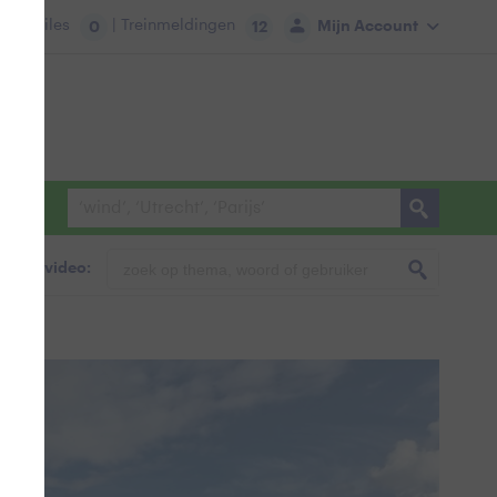
tie:
Files
| Treinmeldingen
Mijn Account
0
12
foto & video: