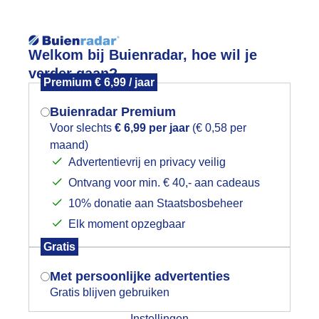
Reisinforma
Welkom bij Buienradar, hoe wil je
verder gaan?
Premium € 6,99 / jaar
Buienradar Premium
Voor slechts
€ 6,99 per jaar
(€ 0,58 per
wijd
Foto en video
Weerzine
maand)
Mogen we je locatie gebruiken voor
Advertentievrij en privacy veilig
het weer?
Zoeken in 
Ontvang voor min. € 40,- aan cadeaus
10% donatie aan Staatsbosbeheer
on en weerspiegelende lucht
Elk moment opzegbaar
Indien je hier nog geen akkoord op hebt
Gratis
gegeven, verschijnt er zo een pop-up uit
je browser waarin deze toestemming
Met persoonlijke advertenties
gevraagd wordt.
Gratis blijven gebruiken
Instellingen