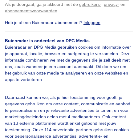
Als je doorgaat, ga je akkoord met de
gebruikers-
,
privacy-
en
Klik
hier
om dit aan te passen
abonnementsvoorwaarden
.
Door: Geeske Harkema
Gemaakt: 09-06-2026, 147x bekeken
Heb je al een Buienradar-abonnement?
Inloggen
3
Buienradar is onderdeel van DPG Media.
Buienradar en DPG Media gebruiken cookies om informatie over
Zomer
Zon
Wolken
je apparaat, locatie, browser en surfgedrag te verzamelen. Deze
informatie combineren we met de gegevens die je zelf deelt met
ons, zoals wanneer je een account aanmaakt. Dit doen we om
Bekijk slideshow
het gebruik van onze media te analyseren en onze websites en
apps te verbeteren.
Daarnaast kunnen we, als je hier toestemming voor geeft, je
gegevens gebruiken om onze content, communicatie en aanbod
te personaliseren en je relevante advertenties te tonen, en voor
Een moment geduld aub...
marketingdoeleinden delen met 4 mediapartners. Ook content
van 13 externe platformen wordt enkel getoond met jouw
toestemming. Onze 114 advertentie partners gebruiken cookies
voor gepersonaliseerde advertenties, advertentie- en