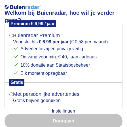
Welkom bij Buienradar, hoe wil je verder
gaan?
Premium € 6,99 / jaar
Mogen we je locatie gebruiken voor het
Lees meer.
weer?
Buienradar Premium
Zojuist langs de Oosterschelde; zon en wolken; er
Voor slechts
€ 6,99 per jaar
(€ 0,58 per maand)
staat weinig wind
Advertentievrij en privacy veilig
Ontvang voor min. € 40,- aan cadeaus
Indien je hier nog geen akkoord op hebt gegeven,
verschijnt er zo een pop-up uit je browser waarin
10% donatie aan Staatsbosbeheer
deze toestemming gevraagd wordt.
Elk moment opzegbaar
Gratis
Is goed, toon de popup
Met persoonlijke advertenties
Gratis blijven gebruiken
Instellingen
Nu niet, misschien later
Doorgaan
Kats, Zeeland. 6.40 uur
Gebruik je Safari en wil je niet elke dag deze pop-up zien?