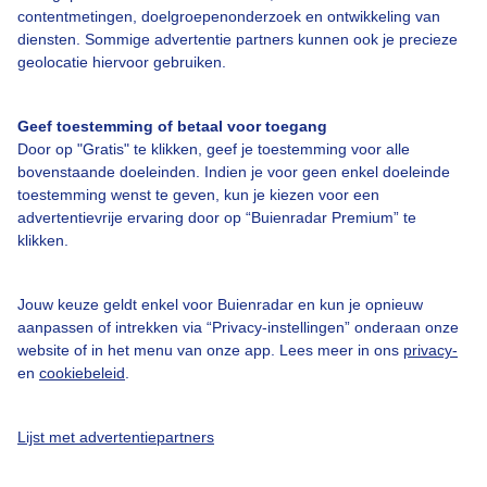
contentmetingen, doelgroepenonderzoek en ontwikkeling van
diensten. Sommige advertentie partners kunnen ook je precieze
geolocatie hiervoor gebruiken.
Over Buienradar
Geef toestemming of betaal voor toegang
Bedrijfsgegevens
Door op "Gratis" te klikken, geef je toestemming voor alle
bovenstaande doeleinden. Indien je voor geen enkel doeleinde
Veelgestelde vragen
toestemming wenst te geven, kun je kiezen voor een
advertentievrije ervaring door op “Buienradar Premium” te
Contact
klikken.
Toegankelijkheid
Gebruikersvoorwaarden
Jouw keuze geldt enkel voor Buienradar en kun je opnieuw
aanpassen of intrekken via “Privacy-instellingen” onderaan onze
Adverteren
website of in het menu van onze app. Lees meer in ons
privacy-
Buienradar Team
en
cookiebeleid
.
Privacy beleid
Lijst met advertentiepartners
Cookie beleid
Privacy instellingen