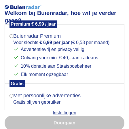
Welkom bij Buienradar, hoe wil je verder
gaan?
Premium € 6,99 / jaar
Mogen we je locatie gebruiken voor het
Houden we het droog op Nationale buitenspeeldag?
weer?
Buienradar Premium
Voor slechts
€ 6,99 per jaar
(€ 0,58 per maand)
Advertentievrij en privacy veilig
Ontvang voor min. € 40,- aan cadeaus
Indien je hier nog geen akkoord op hebt gegeven,
verschijnt er zo een pop-up uit je browser waarin
10% donatie aan Staatsbosbeheer
deze toestemming gevraagd wordt.
Elk moment opzegbaar
Gratis
Is goed, toon de popup
Met persoonlijke advertenties
Gratis blijven gebruiken
Vooralsnog schijnt de zon
Instellingen
Nu niet, misschien later
Door: Marjon Adamidis - van Geldorp
Doorgaan
Gebruik je Safari en wil je niet elke dag deze pop-up zien?