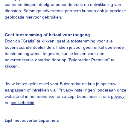
Over Buienradar
contentmetingen, doelgroepenonderzoek en ontwikkeling van
diensten. Sommige advertentie partners kunnen ook je precieze
geolocatie hiervoor gebruiken.
Bedrijfsgegevens
Veelgestelde vragen
Geef toestemming of betaal voor toegang
Contact
Door op "Gratis" te klikken, geef je toestemming voor alle
bovenstaande doeleinden. Indien je voor geen enkel doeleinde
Toegankelijkheid
toestemming wenst te geven, kun je kiezen voor een
Gebruikersvoorwaarden
advertentievrije ervaring door op “Buienradar Premium” te
klikken.
Adverteren
Buienradar Team
Jouw keuze geldt enkel voor Buienradar en kun je opnieuw
Privacy beleid
aanpassen of intrekken via “Privacy-instellingen” onderaan onze
website of in het menu van onze app. Lees meer in ons
privacy-
Cookie beleid
en
cookiebeleid
.
Privacy instellingen
Gratis weerdata
Lijst met advertentiepartners
@BuienradarNL