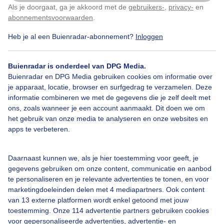
Als je doorgaat, ga je akkoord met de
gebruikers-
,
privacy-
en
Klik
hier
om dit aan te passen
Gemaakt: 10-06-2026, 51x bekeken
abonnementsvoorwaarden
.
Heb je al een Buienradar-abonnement?
Inloggen
Nationalebuitenspeeldag
Zon
Buienradar is onderdeel van DPG Media.
Buienradar en DPG Media gebruiken cookies om informatie over
Bekijk slideshow
je apparaat, locatie, browser en surfgedrag te verzamelen. Deze
informatie combineren we met de gegevens die je zelf deelt met
ons, zoals wanneer je een account aanmaakt. Dit doen we om
het gebruik van onze media te analyseren en onze websites en
apps te verbeteren.
Een moment geduld aub...
Daarnaast kunnen we, als je hier toestemming voor geeft, je
gegevens gebruiken om onze content, communicatie en aanbod
te personaliseren en je relevante advertenties te tonen, en voor
marketingdoeleinden delen met 4 mediapartners. Ook content
van 13 externe platformen wordt enkel getoond met jouw
toestemming. Onze 114 advertentie partners gebruiken cookies
voor gepersonaliseerde advertenties, advertentie- en