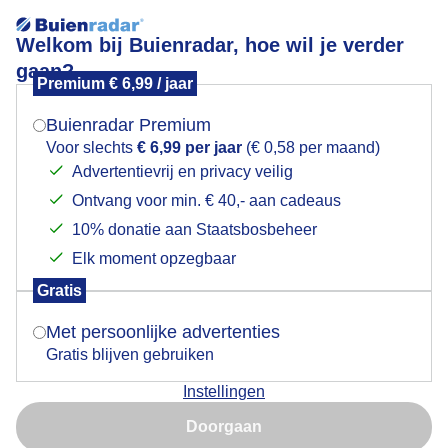
Welkom bij Buienradar, hoe wil je verder
gaan?
Premium € 6,99 / jaar
Mogen we je locatie gebruiken voor het
Voor de bui kleurde de lucht behoorlijk oranje
weer?
Buienradar Premium
Voor slechts
€ 6,99 per jaar
(€ 0,58 per maand)
Advertentievrij en privacy veilig
Ontvang voor min. € 40,- aan cadeaus
Indien je hier nog geen akkoord op hebt gegeven,
verschijnt er zo een pop-up uit je browser waarin
10% donatie aan Staatsbosbeheer
deze toestemming gevraagd wordt.
Elk moment opzegbaar
Gratis
Is goed, toon de popup
Met persoonlijke advertenties
Gratis blijven gebruiken
Oranje …. die kleurt hoort bij deze tijd
Instellingen
Nu niet, misschien later
Door: Marjon Adamidis - van Geldorp
Doorgaan
Gebruik je Safari en wil je niet elke dag deze pop-up zien?