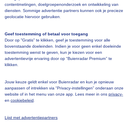
Over Buienradar
contentmetingen, doelgroepenonderzoek en ontwikkeling van
diensten. Sommige advertentie partners kunnen ook je precieze
geolocatie hiervoor gebruiken.
Bedrijfsgegevens
Veelgestelde vragen
Geef toestemming of betaal voor toegang
Contact
Door op "Gratis" te klikken, geef je toestemming voor alle
bovenstaande doeleinden. Indien je voor geen enkel doeleinde
Toegankelijkheid
toestemming wenst te geven, kun je kiezen voor een
Gebruikersvoorwaarden
advertentievrije ervaring door op “Buienradar Premium” te
klikken.
Adverteren
Buienradar Team
Jouw keuze geldt enkel voor Buienradar en kun je opnieuw
Privacy beleid
aanpassen of intrekken via “Privacy-instellingen” onderaan onze
website of in het menu van onze app. Lees meer in ons
privacy-
Cookie beleid
en
cookiebeleid
.
Privacy instellingen
Gratis weerdata
Lijst met advertentiepartners
@BuienradarNL