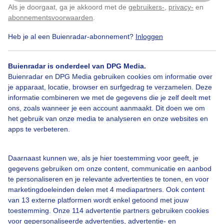
Als je doorgaat, ga je akkoord met de
gebruikers-
,
privacy-
en
Klik
hier
om dit aan te passen
Gemaakt: 09-06-2026, 99x bekeken
abonnementsvoorwaarden
.
Heb je al een Buienradar-abonnement?
Inloggen
Regen
Wolken
Buienradar is onderdeel van DPG Media.
Buienradar en DPG Media gebruiken cookies om informatie over
Bekijk slideshow
je apparaat, locatie, browser en surfgedrag te verzamelen. Deze
informatie combineren we met de gegevens die je zelf deelt met
ons, zoals wanneer je een account aanmaakt. Dit doen we om
het gebruik van onze media te analyseren en onze websites en
apps te verbeteren.
Een moment geduld aub...
Daarnaast kunnen we, als je hier toestemming voor geeft, je
gegevens gebruiken om onze content, communicatie en aanbod
te personaliseren en je relevante advertenties te tonen, en voor
marketingdoeleinden delen met 4 mediapartners. Ook content
van 13 externe platformen wordt enkel getoond met jouw
toestemming. Onze 114 advertentie partners gebruiken cookies
voor gepersonaliseerde advertenties, advertentie- en