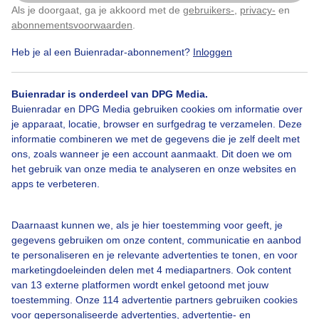
Als je doorgaat, ga je akkoord met de
gebruikers-
,
privacy-
en
Klik
hier
om dit aan te passen
abonnementsvoorwaarden
.
Bewolking
Zon
Wolken
Heb je al een Buienradar-abonnement?
Inloggen
Buienradar is onderdeel van DPG Media.
Bekijk slideshow
Buienradar en DPG Media gebruiken cookies om informatie over
je apparaat, locatie, browser en surfgedrag te verzamelen. Deze
informatie combineren we met de gegevens die je zelf deelt met
ons, zoals wanneer je een account aanmaakt. Dit doen we om
het gebruik van onze media te analyseren en onze websites en
apps te verbeteren.
Een moment geduld aub...
Daarnaast kunnen we, als je hier toestemming voor geeft, je
gegevens gebruiken om onze content, communicatie en aanbod
te personaliseren en je relevante advertenties te tonen, en voor
marketingdoeleinden delen met 4 mediapartners. Ook content
van 13 externe platformen wordt enkel getoond met jouw
toestemming. Onze 114 advertentie partners gebruiken cookies
Over Buienradar
voor gepersonaliseerde advertenties, advertentie- en