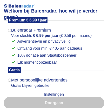
Welkom bij Buienradar, hoe wil je verder
gaan?
Premium € 6,99 / jaar
Mogen we je locatie gebruiken voor het
Bewolking, en wat zon in de middag
weer?
Buienradar Premium
Voor slechts
€ 6,99 per jaar
(€ 0,58 per maand)
Advertentievrij en privacy veilig
Ontvang voor min. € 40,- aan cadeaus
Indien je hier nog geen akkoord op hebt gegeven,
verschijnt er zo een pop-up uit je browser waarin
10% donatie aan Staatsbosbeheer
deze toestemming gevraagd wordt.
Elk moment opzegbaar
Gratis
Is goed, toon de popup
Met persoonlijke advertenties
Gratis blijven gebruiken
Instellingen
Nu niet, misschien later
Door: Jolanda Pelkmans
Gemaakt: 05-06-2026, 68x bekeken
Doorgaan
Gebruik je Safari en wil je niet elke dag deze pop-up zien?