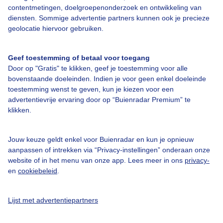
contentmetingen, doelgroepenonderzoek en ontwikkeling van
Bedrijfsgegevens
diensten. Sommige advertentie partners kunnen ook je precieze
geolocatie hiervoor gebruiken.
Veelgestelde vragen
Contact
Geef toestemming of betaal voor toegang
Toegankelijkheid
Door op "Gratis" te klikken, geef je toestemming voor alle
bovenstaande doeleinden. Indien je voor geen enkel doeleinde
Gebruikersvoorwaarden
toestemming wenst te geven, kun je kiezen voor een
advertentievrije ervaring door op “Buienradar Premium” te
Adverteren
klikken.
Buienradar Team
Privacy beleid
Jouw keuze geldt enkel voor Buienradar en kun je opnieuw
aanpassen of intrekken via “Privacy-instellingen” onderaan onze
Cookie beleid
website of in het menu van onze app. Lees meer in ons
privacy-
Privacy instellingen
en
cookiebeleid
.
Gratis weerdata
Lijst met advertentiepartners
@BuienradarNL