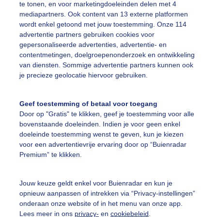
te tonen, en voor marketingdoeleinden delen met 4
ekijk slideshow
mediapartners. Ook content van 13 externe platformen
wordt enkel getoond met jouw toestemming. Onze 114
advertentie partners gebruiken cookies voor
gepersonaliseerde advertenties, advertentie- en
contentmetingen, doelgroepenonderzoek en ontwikkeling
van diensten. Sommige advertentie partners kunnen ook
Een moment geduld
je precieze geolocatie hiervoor gebruiken.
Geef toestemming of betaal voor toegang
Door op "Gratis" te klikken, geef je toestemming voor alle
uienradar
Mijn weer
bovenstaande doeleinden. Indien je voor geen enkel
doeleinde toestemming wenst te geven, kun je kiezen
fsgegevens
De Bilt
voor een advertentievrije ervaring door op “Buienradar
Premium” te klikken.
stelde vragen
t
Jouw keuze geldt enkel voor Buienradar en kun je
elijkheid
opnieuw aanpassen of intrekken via “Privacy-instellingen”
onderaan onze website of in het menu van onze app.
kersvoorwaarden
Lees meer in ons
privacy-
en
cookiebeleid
.