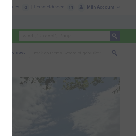
tie:
Files
| Treinmeldingen
Mijn Account
0
14
foto & video: