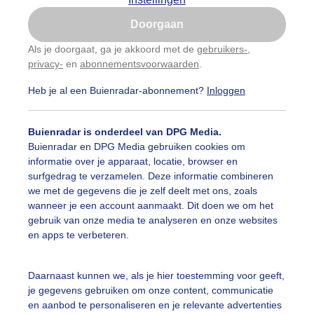
Is goed, toon de popup
Doorgaan
Nu niet, misschien later
Als je doorgaat, ga je akkoord met de
gebruikers-
,
privacy-
en
abonnementsvoorwaarden
.
Gebruik je Safari en wil je niet elke dag deze pop-up
zien?
Heb je al een Buienradar-abonnement?
Inloggen
Klik
hier
om dit aan te passen
Buienradar is onderdeel van DPG Media.
Buienradar en DPG Media gebruiken cookies om
informatie over je apparaat, locatie, browser en
surfgedrag te verzamelen. Deze informatie combineren
we met de gegevens die je zelf deelt met ons, zoals
wanneer je een account aanmaakt. Dit doen we om het
gebruik van onze media te analyseren en onze websites
r: Jolanda Pelkmans
Gemaakt: 05-06-2026, 55x bekeken
en apps te verbeteren.
on
Wolken
Daarnaast kunnen we, als je hier toestemming voor geeft,
je gegevens gebruiken om onze content, communicatie
en aanbod te personaliseren en je relevante advertenties