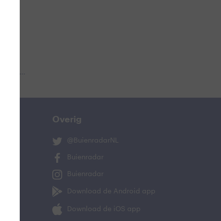
 aub...
Overig
@BuienradarNL
Buienradar
Buienradar
Download de Android app
Download de iOS app