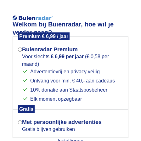
Reisinforma
Lees meer.
Welkom bij Buienradar, hoe wil je
verder gaan?
Premium € 6,99 / jaar
wijd
Foto en video
Weerzine
Buienradar Premium
Zoeken in 
Voor slechts
€ 6,99 per jaar
(€ 0,58 per
maand)
Mogen we je locatie gebruiken voor
olkenlucht met zon in de middag
Advertentievrij en privacy veilig
het weer?
Ontvang voor min. € 40,- aan cadeaus
10% donatie aan Staatsbosbeheer
Elk moment opzegbaar
Indien je hier nog geen akkoord op hebt
Gratis
gegeven, verschijnt er zo een pop-up uit
je browser waarin deze toestemming
Met persoonlijke advertenties
gevraagd wordt.
Gratis blijven gebruiken
Instellingen