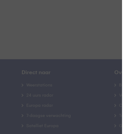
B
Direct naar
Over B
Weerstations
Bedrij
24 uurs radar
Veelge
Europa radar
Contac
7-daagse verwachting
Toegank
Satelliet Europa
Gebrui