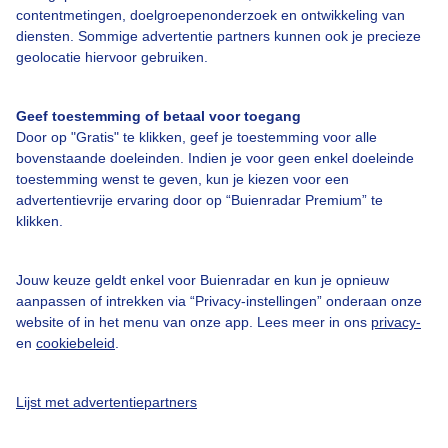
contentmetingen, doelgroepenonderzoek en ontwikkeling van
diensten. Sommige advertentie partners kunnen ook je precieze
geolocatie hiervoor gebruiken.
Over Buienradar
Geef toestemming of betaal voor toegang
Bedrijfsgegevens
Door op "Gratis" te klikken, geef je toestemming voor alle
bovenstaande doeleinden. Indien je voor geen enkel doeleinde
Veelgestelde vragen
toestemming wenst te geven, kun je kiezen voor een
Contact
advertentievrije ervaring door op “Buienradar Premium” te
klikken.
Toegankelijkheid
Gebruikersvoorwaarden
Jouw keuze geldt enkel voor Buienradar en kun je opnieuw
aanpassen of intrekken via “Privacy-instellingen” onderaan onze
Adverteren
website of in het menu van onze app. Lees meer in ons
privacy-
Buienradar Team
en
cookiebeleid
.
Privacy beleid
Lijst met advertentiepartners
Cookie beleid
Privacy instellingen