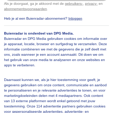
heerlij weer
Als je doorgaat, ga je akkoord met de
gebruikers-
,
privacy-
en
Klik
hier
om dit aan te passen
abonnementsvoorwaarden
.
Door: Nel van Es
Gemaakt: 05-06-2026, 60x bekeken
Heb je al een Buienradar-abonnement?
Inloggen
Buienradar is onderdeel van DPG Media.
Buienradar en DPG Media gebruiken cookies om informatie over
Zon
Wolken
je apparaat, locatie, browser en surfgedrag te verzamelen. Deze
informatie combineren we met de gegevens die je zelf deelt met
ons, zoals wanneer je een account aanmaakt. Dit doen we om
Bekijk slideshow
het gebruik van onze media te analyseren en onze websites en
apps te verbeteren.
Daarnaast kunnen we, als je hier toestemming voor geeft, je
gegevens gebruiken om onze content, communicatie en aanbod
te personaliseren en je relevante advertenties te tonen, en voor
Een moment geduld aub...
marketingdoeleinden delen met 4 mediapartners. Ook content
van 13 externe platformen wordt enkel getoond met jouw
toestemming. Onze 114 advertentie partners gebruiken cookies
voor gepersonaliseerde advertenties, advertentie- en