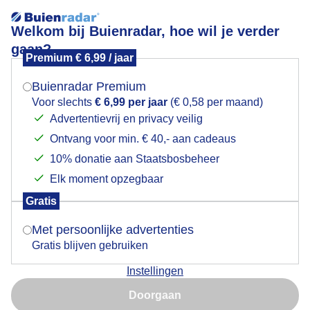
Welkom bij Buienradar, hoe wil je verder
gaan?
Premium € 6,99 / jaar
Mogen we je locatie gebruiken voor het
soms wat meer bewolking vanmiddag maar
weer?
Buienradar Premium
Voor slechts
€ 6,99 per jaar
(€ 0,58 per maand)
Advertentievrij en privacy veilig
Ontvang voor min. € 40,- aan cadeaus
Indien je hier nog geen akkoord op hebt gegeven,
verschijnt er zo een pop-up uit je browser waarin
10% donatie aan Staatsbosbeheer
deze toestemming gevraagd wordt.
Elk moment opzegbaar
Gratis
Is goed, toon de popup
Met persoonlijke advertenties
Gratis blijven gebruiken
Instellingen
Nu niet, misschien later
Doorgaan
Gebruik je Safari en wil je niet elke dag deze pop-up zien?