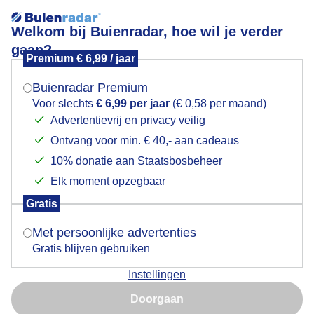
Welkom bij Buienradar, hoe wil je verder
gaan?
Premium € 6,99 / jaar
Mogen we je locatie gebruiken voor het
Gevangen in een wolk
weer?
Buienradar Premium
Voor slechts
€ 6,99 per jaar
(€ 0,58 per maand)
Advertentievrij en privacy veilig
Ontvang voor min. € 40,- aan cadeaus
Indien je hier nog geen akkoord op hebt gegeven,
verschijnt er zo een pop-up uit je browser waarin
10% donatie aan Staatsbosbeheer
deze toestemming gevraagd wordt.
Elk moment opzegbaar
Gratis
Is goed, toon de popup
Met persoonlijke advertenties
Gratis blijven gebruiken
Instellingen
Nu niet, misschien later
De sneeuwwitte wolken steken goed af tegen de
Doorgaan
blauwe hemel maar ook in contrast met het vliegtuig
Gebruik je Safari en wil je niet elke dag deze pop-up zien?