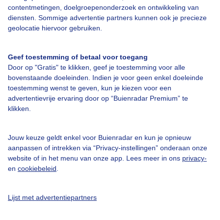
contentmetingen, doelgroepenonderzoek en ontwikkeling van
diensten. Sommige advertentie partners kunnen ook je precieze
geolocatie hiervoor gebruiken.
Over Buienradar
Geef toestemming of betaal voor toegang
Door op "Gratis" te klikken, geef je toestemming voor alle
bovenstaande doeleinden. Indien je voor geen enkel doeleinde
Bedrijfsgegevens
toestemming wenst te geven, kun je kiezen voor een
Veelgestelde vragen
advertentievrije ervaring door op “Buienradar Premium” te
klikken.
Contact
Toegankelijkheid
Jouw keuze geldt enkel voor Buienradar en kun je opnieuw
Gebruikersvoorwaarden
aanpassen of intrekken via “Privacy-instellingen” onderaan onze
website of in het menu van onze app. Lees meer in ons
privacy-
Adverteren
en
cookiebeleid
.
Buienradar Team
Privacy beleid
Lijst met advertentiepartners
Cookie beleid