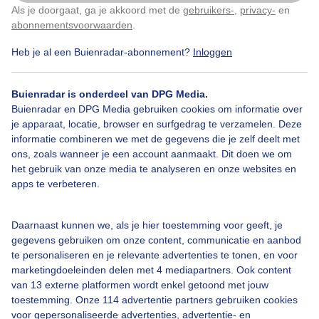
dat gaat landen op de Buitenvelderlaan hier recht
Als je doorgaat, ga je akkoord met de
gebruikers-
,
privacy-
en
Klik
hier
om dit aan te passen
achter enkele kilometers verderop.
abonnementsvoorwaarden
.
Heb je al een Buienradar-abonnement?
Inloggen
Door: Arjan Eikelenboom
Gemaakt: 05-06-2026, 67x bekeken
Buienradar is onderdeel van DPG Media.
Buienradar en DPG Media gebruiken cookies om informatie over
je apparaat, locatie, browser en surfgedrag te verzamelen. Deze
Zon
Wolken
informatie combineren we met de gegevens die je zelf deelt met
ons, zoals wanneer je een account aanmaakt. Dit doen we om
het gebruik van onze media te analyseren en onze websites en
apps te verbeteren.
Bekijk slideshow
Daarnaast kunnen we, als je hier toestemming voor geeft, je
gegevens gebruiken om onze content, communicatie en aanbod
te personaliseren en je relevante advertenties te tonen, en voor
marketingdoeleinden delen met 4 mediapartners. Ook content
Een moment geduld aub...
van 13 externe platformen wordt enkel getoond met jouw
toestemming. Onze 114 advertentie partners gebruiken cookies
voor gepersonaliseerde advertenties, advertentie- en