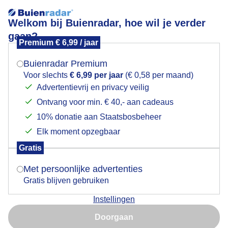
Welkom bij Buienradar, hoe wil je verder
gaan?
Premium € 6,99 / jaar
Mogen we je locatie gebruiken voor het
Rond half 7 vanmorgen drijven er tal van wolken voor
weer?
de zon langs
Buienradar Premium
Voor slechts
€ 6,99 per jaar
(€ 0,58 per maand)
Advertentievrij en privacy veilig
Ontvang voor min. € 40,- aan cadeaus
Indien je hier nog geen akkoord op hebt gegeven,
verschijnt er zo een pop-up uit je browser waarin
10% donatie aan Staatsbosbeheer
deze toestemming gevraagd wordt.
Elk moment opzegbaar
Gratis
Is goed, toon de popup
Met persoonlijke advertenties
Gratis blijven gebruiken
Instellingen
Nu niet, misschien later
Doorgaan
Een licht feestje in de wolken vanmorgen.
Gebruik je Safari en wil je niet elke dag deze pop-up zien?