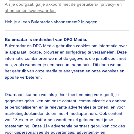
Als je doorgaat, ga je akkoord met de
gebruikers-
,
privacy-
en
Klik
hier
om dit aan te passen
Door: Arjan Eikelenboom
Gemaakt: 05-06-2026, 63x bekeken
abonnementsvoorwaarden
.
Heb je al een Buienradar-abonnement?
Inloggen
Zon
Wolken
Buienradar is onderdeel van DPG Media.
Buienradar en DPG Media gebruiken cookies om informatie over
je apparaat, locatie, browser en surfgedrag te verzamelen. Deze
informatie combineren we met de gegevens die je zelf deelt met
Bekijk slideshow
ons, zoals wanneer je een account aanmaakt. Dit doen we om
het gebruik van onze media te analyseren en onze websites en
apps te verbeteren.
Daarnaast kunnen we, als je hier toestemming voor geeft, je
gegevens gebruiken om onze content, communicatie en aanbod
Een moment geduld aub...
te personaliseren en je relevante advertenties te tonen, en voor
marketingdoeleinden delen met 4 mediapartners. Ook content
van 13 externe platformen wordt enkel getoond met jouw
toestemming. Onze 114 advertentie partners gebruiken cookies
voor gepersonaliseerde advertenties, advertentie- en