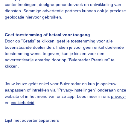
contentmetingen, doelgroepenonderzoek en ontwikkeling van
diensten. Sommige advertentie partners kunnen ook je precieze
Over Buienradar
geolocatie hiervoor gebruiken.
Bedrijfsgegevens
Geef toestemming of betaal voor toegang
Door op "Gratis" te klikken, geef je toestemming voor alle
Veelgestelde vragen
bovenstaande doeleinden. Indien je voor geen enkel doeleinde
Contact
toestemming wenst te geven, kun je kiezen voor een
advertentievrije ervaring door op “Buienradar Premium” te
Toegankelijkheid
klikken.
Gebruikersvoorwaarden
Adverteren
Jouw keuze geldt enkel voor Buienradar en kun je opnieuw
aanpassen of intrekken via “Privacy-instellingen” onderaan onze
Buienradar Team
website of in het menu van onze app. Lees meer in ons
privacy-
en
cookiebeleid
.
Privacy beleid
Cookie beleid
Lijst met advertentiepartners
Privacy instellingen
Gratis weerdata