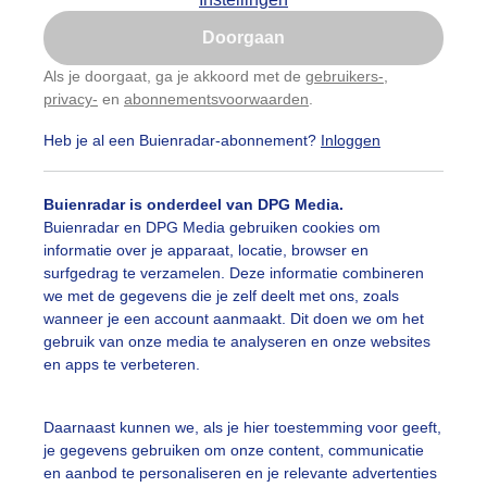
Is goed, toon de popup
Doorgaan
Nu niet, misschien later
Als je doorgaat, ga je akkoord met de
gebruikers-
,
privacy-
en
abonnementsvoorwaarden
.
Gebruik je Safari en wil je niet elke dag deze pop-up
zien?
Heb je al een Buienradar-abonnement?
Inloggen
Klik
hier
om dit aan te passen
Buienradar is onderdeel van DPG Media.
Buienradar en DPG Media gebruiken cookies om
informatie over je apparaat, locatie, browser en
surfgedrag te verzamelen. Deze informatie combineren
we met de gegevens die je zelf deelt met ons, zoals
wanneer je een account aanmaakt. Dit doen we om het
gebruik van onze media te analyseren en onze websites
en apps te verbeteren.
daag een droge dag met flink wat wolkenvelden met ruimt
Daarnaast kunnen we, als je hier toestemming voor geeft,
steren en het is aangenaam buiten. foto gemaakt om 13:27
je gegevens gebruiken om onze content, communicatie
en aanbod te personaliseren en je relevante advertenties
r: Gerard Koster Joenje
Gemaakt: 05-06-2026, 19x bekeken