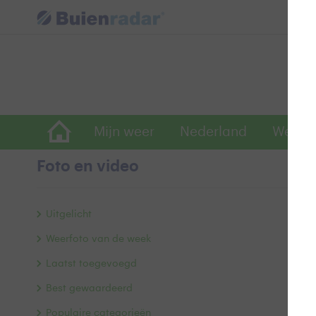
Mijn weer
Nederland
Wereld
Foto en video
Z
Uitgelicht
Weerfoto van de week
Laatst toegevoegd
Best gewaardeerd
Populaire categorieën