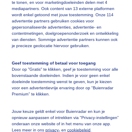
te tonen, en voor marketingdoeleinden delen met 4
mediapartners. Ook content van 13 externe platformen
wordt enkel getoond met jouw toestemming. Onze 114
on
Wolken
advertentie partners gebruiken cookies voor
gepersonaliseerde advertenties, advertentie- en
contentmetingen, doelgroepenonderzoek en ontwikkeling
ekijk slideshow
van diensten. Sommige advertentie partners kunnen ook
je precieze geolocatie hiervoor gebruiken.
Geef toestemming of betaal voor toegang
Door op "Gratis" te klikken, geef je toestemming voor alle
bovenstaande doeleinden. Indien je voor geen enkel
Een moment geduld
doeleinde toestemming wenst te geven, kun je kiezen
voor een advertentievrije ervaring door op “Buienradar
Premium” te klikken.
uienradar
Mijn weer
Jouw keuze geldt enkel voor Buienradar en kun je
opnieuw aanpassen of intrekken via “Privacy-instellingen”
fsgegevens
De Bilt
onderaan onze website of in het menu van onze app.
stelde vragen
Lees meer in ons
privacy-
en
cookiebeleid
.