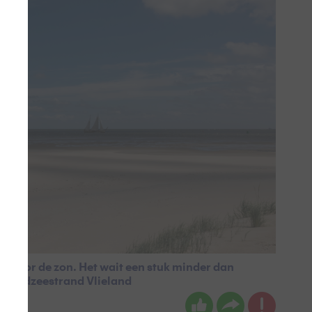
e voor de zon. Het wait een stuk minder dan
 Noordzeestrand Vlieland