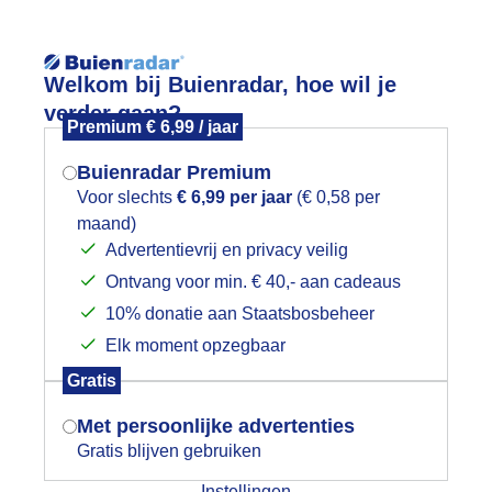
Reisinforma
Welkom bij Buienradar, hoe wil je
verder gaan?
Premium € 6,99 / jaar
Buienradar Premium
Voor slechts
€ 6,99 per jaar
(€ 0,58 per
wijd
Foto en video
Weerzine
maand)
Mogen we je locatie gebruiken voor
Advertentievrij en privacy veilig
het weer?
Zoeken in 
Ontvang voor min. € 40,- aan cadeaus
10% donatie aan Staatsbosbeheer
eilende Klipper en blauwe lucht op Vl
Elk moment opzegbaar
Indien je hier nog geen akkoord op hebt
Gratis
gegeven, verschijnt er zo een pop-up uit
je browser waarin deze toestemming
Met persoonlijke advertenties
gevraagd wordt.
Gratis blijven gebruiken
Instellingen