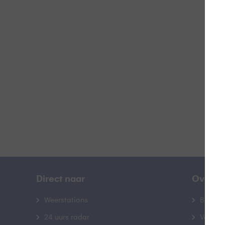
Z
B
Direct naar
Over B
Weerstations
Bedrij
24 uurs radar
Veelge