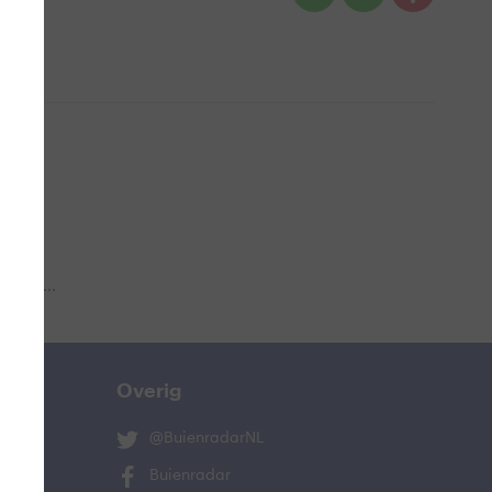
 aub...
Overig
@BuienradarNL
Buienradar