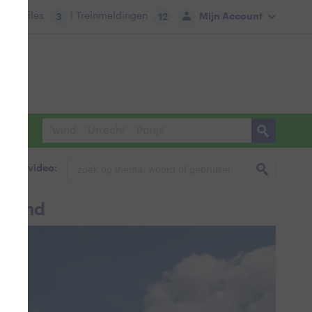
tie:
Files
| Treinmeldingen
Mijn Account
3
12
foto & video:
ieland