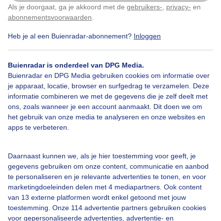
gemaakt om 13:29 Noordzeestrand Vlieland
Als je doorgaat, ga je akkoord met de
gebruikers-
,
privacy-
en
Klik
hier
om dit aan te passen
abonnementsvoorwaarden
.
Door: Gerard Koster Joenje
Gemaakt: 05-06-2026, 22x bekeken
Heb je al een Buienradar-abonnement?
Inloggen
Buienradar is onderdeel van DPG Media.
Buienradar en DPG Media gebruiken cookies om informatie over
#strand
Zon
Wolken
je apparaat, locatie, browser en surfgedrag te verzamelen. Deze
informatie combineren we met de gegevens die je zelf deelt met
ons, zoals wanneer je een account aanmaakt. Dit doen we om
Bekijk slideshow
het gebruik van onze media te analyseren en onze websites en
apps te verbeteren.
Daarnaast kunnen we, als je hier toestemming voor geeft, je
gegevens gebruiken om onze content, communicatie en aanbod
te personaliseren en je relevante advertenties te tonen, en voor
Een moment geduld aub...
marketingdoeleinden delen met 4 mediapartners. Ook content
van 13 externe platformen wordt enkel getoond met jouw
toestemming. Onze 114 advertentie partners gebruiken cookies
voor gepersonaliseerde advertenties, advertentie- en