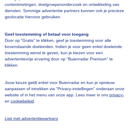
contentmetingen, doelgroepenonderzoek en ontwikkeling van
diensten. Sommige advertentie partners kunnen ook je precieze
geolocatie hiervoor gebruiken.
Over Buienradar
Geef toestemming of betaal voor toegang
Bedrijfsgegevens
Door op "Gratis" te klikken, geef je toestemming voor alle
bovenstaande doeleinden. Indien je voor geen enkel doeleinde
Veelgestelde vragen
toestemming wenst te geven, kun je kiezen voor een
advertentievrije ervaring door op “Buienradar Premium” te
Contact
klikken.
Toegankelijkheid
Gebruikersvoorwaarden
Jouw keuze geldt enkel voor Buienradar en kun je opnieuw
aanpassen of intrekken via “Privacy-instellingen” onderaan onze
Adverteren
website of in het menu van onze app. Lees meer in ons
privacy-
Buienradar Team
en
cookiebeleid
.
Privacy beleid
Lijst met advertentiepartners
Cookie beleid
Privacy instellingen