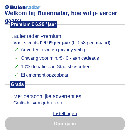
Welkom bij Buienradar, hoe wil je verder
gaan?
Premium € 6,99 / jaar
Mogen we je locatie gebruiken voor het
Sluiers en dikke wolkenpartijen met zon op Vlieland
weer?
Buienradar Premium
Voor slechts
€ 6,99 per jaar
(€ 0,58 per maand)
Advertentievrij en privacy veilig
Ontvang voor min. € 40,- aan cadeaus
Indien je hier nog geen akkoord op hebt gegeven,
verschijnt er zo een pop-up uit je browser waarin
10% donatie aan Staatsbosbeheer
deze toestemming gevraagd wordt.
Elk moment opzegbaar
Gratis
Is goed, toon de popup
Met persoonlijke advertenties
Gratis blijven gebruiken
Vandaag een droge dag met flink wat wolkenvelden
Instellingen
met ruimte voor de zon. Het waait een stuk minder
Nu niet, misschien later
dan gisteren en het is aangenaam buiten. Achter het
Doorgaan
glas is het prima op het strandpaviljoen. foto
Gebruik je Safari en wil je niet elke dag deze pop-up zien?