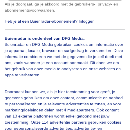
Als je doorgaat, ga je akkoord met de
gebruikers-
,
privacy-
en
Klik
hier
om dit aan te passen
abonnementsvoorwaarden
.
Heb je al een Buienradar-abonnement?
Inloggen
Zon
Wolken
Wind
Buienradar is onderdeel van DPG Media.
Buienradar en DPG Media gebruiken cookies om informatie over
Bekijk slideshow
je apparaat, locatie, browser en surfgedrag te verzamelen. Deze
informatie combineren we met de gegevens die je zelf deelt met
ons, zoals wanneer je een account aanmaakt. Dit doen we om
het gebruik van onze media te analyseren en onze websites en
apps te verbeteren.
Een moment geduld aub...
Daarnaast kunnen we, als je hier toestemming voor geeft, je
gegevens gebruiken om onze content, communicatie en aanbod
te personaliseren en je relevante advertenties te tonen, en voor
marketingdoeleinden delen met 4 mediapartners. Ook content
van 13 externe platformen wordt enkel getoond met jouw
toestemming. Onze 114 advertentie partners gebruiken cookies
voor gepersonaliseerde advertenties, advertentie- en
Over Buienradar