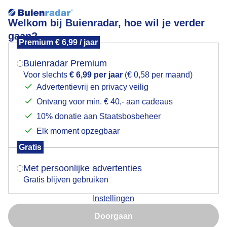
Welkom bij Buienradar, hoe wil je verder
gaan?
Premium € 6,99 / jaar
Mogen we je locatie gebruiken voor het
Haven Porec
weer?
Buienradar Premium
Voor slechts
€ 6,99 per jaar
(€ 0,58 per maand)
Advertentievrij en privacy veilig
Ontvang voor min. € 40,- aan cadeaus
Indien je hier nog geen akkoord op hebt gegeven,
verschijnt er zo een pop-up uit je browser waarin
10% donatie aan Staatsbosbeheer
deze toestemming gevraagd wordt.
Elk moment opzegbaar
Gratis
Is goed, toon de popup
Met persoonlijke advertenties
Gratis blijven gebruiken
Zonnig en bewolkt
Instellingen
Nu niet, misschien later
Door: Anita Maes-Kuppens
Gemaakt: 05-06-2026, 37x bekeken
Doorgaan
Gebruik je Safari en wil je niet elke dag deze pop-up zien?