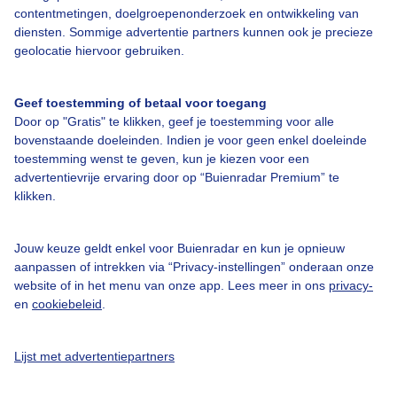
contentmetingen, doelgroepenonderzoek en ontwikkeling van
diensten. Sommige advertentie partners kunnen ook je precieze
Bedrijfsgegevens
geolocatie hiervoor gebruiken.
Veelgestelde vragen
Geef toestemming of betaal voor toegang
Contact
Door op "Gratis" te klikken, geef je toestemming voor alle
Toegankelijkheid
bovenstaande doeleinden. Indien je voor geen enkel doeleinde
toestemming wenst te geven, kun je kiezen voor een
Gebruikersvoorwaarden
advertentievrije ervaring door op “Buienradar Premium” te
klikken.
Adverteren
Buienradar Team
Jouw keuze geldt enkel voor Buienradar en kun je opnieuw
Privacy beleid
aanpassen of intrekken via “Privacy-instellingen” onderaan onze
website of in het menu van onze app. Lees meer in ons
privacy-
Cookie beleid
en
cookiebeleid
.
Privacy instellingen
Gratis weerdata
Lijst met advertentiepartners
@BuienradarNL