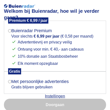
Welkom bij Buienradar, hoe wil je verder
gaan?
Premium € 6,99 / jaar
Mogen we je locatie gebruiken voor het
Haven Porec
weer?
Buienradar Premium
Voor slechts
€ 6,99 per jaar
(€ 0,58 per maand)
Advertentievrij en privacy veilig
Ontvang voor min. € 40,- aan cadeaus
Indien je hier nog geen akkoord op hebt gegeven,
verschijnt er zo een pop-up uit je browser waarin
10% donatie aan Staatsbosbeheer
deze toestemming gevraagd wordt.
Elk moment opzegbaar
Gratis
Is goed, toon de popup
Met persoonlijke advertenties
Gratis blijven gebruiken
Zon, bewolking en wind
Instellingen
Nu niet, misschien later
Door: Anita Maes-Kuppens
Gemaakt: 05-06-2026, 34x bekeken
Doorgaan
Gebruik je Safari en wil je niet elke dag deze pop-up zien?