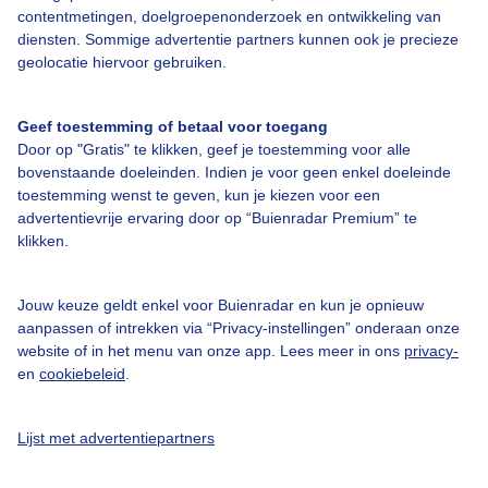
contentmetingen, doelgroepenonderzoek en ontwikkeling van
diensten. Sommige advertentie partners kunnen ook je precieze
Bedrijfsgegevens
geolocatie hiervoor gebruiken.
Veelgestelde vragen
Geef toestemming of betaal voor toegang
Contact
Door op "Gratis" te klikken, geef je toestemming voor alle
Toegankelijkheid
bovenstaande doeleinden. Indien je voor geen enkel doeleinde
toestemming wenst te geven, kun je kiezen voor een
Gebruikersvoorwaarden
advertentievrije ervaring door op “Buienradar Premium” te
klikken.
Adverteren
Buienradar Team
Jouw keuze geldt enkel voor Buienradar en kun je opnieuw
Privacy beleid
aanpassen of intrekken via “Privacy-instellingen” onderaan onze
website of in het menu van onze app. Lees meer in ons
privacy-
Cookie beleid
en
cookiebeleid
.
Privacy instellingen
Gratis weerdata
Lijst met advertentiepartners
@BuienradarNL