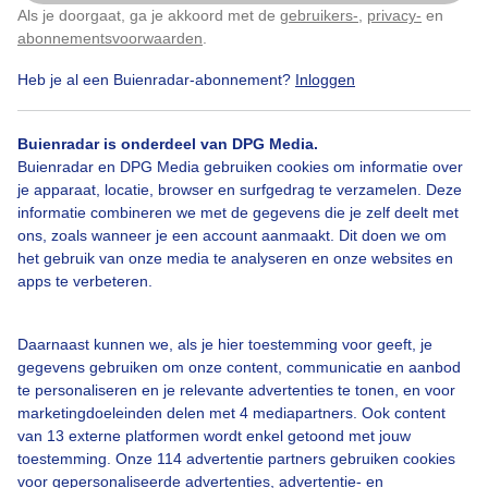
Als je doorgaat, ga je akkoord met de
gebruikers-
,
privacy-
en
Klik
hier
om dit aan te passen
abonnementsvoorwaarden
.
Heb je al een Buienradar-abonnement?
Inloggen
Zon
Wolken
Wind
Buienradar is onderdeel van DPG Media.
Buienradar en DPG Media gebruiken cookies om informatie over
Bekijk slideshow
je apparaat, locatie, browser en surfgedrag te verzamelen. Deze
informatie combineren we met de gegevens die je zelf deelt met
ons, zoals wanneer je een account aanmaakt. Dit doen we om
het gebruik van onze media te analyseren en onze websites en
apps te verbeteren.
Een moment geduld aub...
Daarnaast kunnen we, als je hier toestemming voor geeft, je
gegevens gebruiken om onze content, communicatie en aanbod
te personaliseren en je relevante advertenties te tonen, en voor
marketingdoeleinden delen met 4 mediapartners. Ook content
van 13 externe platformen wordt enkel getoond met jouw
toestemming. Onze 114 advertentie partners gebruiken cookies
voor gepersonaliseerde advertenties, advertentie- en
Over Buienradar