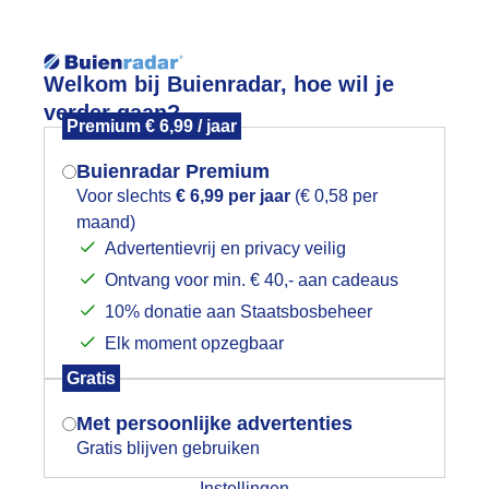
Reisinforma
Welkom bij Buienradar, hoe wil je
verder gaan?
Premium € 6,99 / jaar
Buienradar Premium
Voor slechts
€ 6,99 per jaar
(€ 0,58 per
wijd
Foto en video
Weerzine
maand)
Mogen we je locatie gebruiken voor
Advertentievrij en privacy veilig
het weer?
Zoeken in 
Ontvang voor min. € 40,- aan cadeaus
10% donatie aan Staatsbosbeheer
egwezen jij, Hazen aan het spelen in
Elk moment opzegbaar
Indien je hier nog geen akkoord op hebt
Gratis
gegeven, verschijnt er zo een pop-up uit
je browser waarin deze toestemming
Met persoonlijke advertenties
gevraagd wordt.
Gratis blijven gebruiken
Instellingen