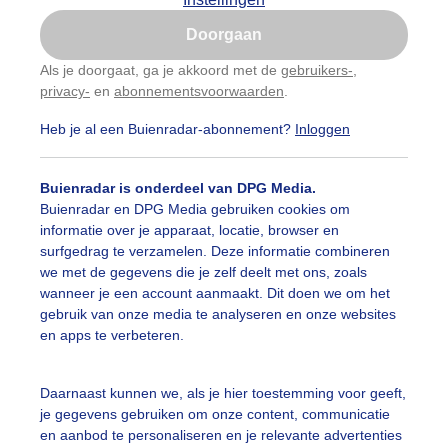
Is goed, toon de popup
Doorgaan
Nu niet, misschien later
Als je doorgaat, ga je akkoord met de
gebruikers-
,
privacy-
en
abonnementsvoorwaarden
.
Gebruik je Safari en wil je niet elke dag deze pop-up
zien?
Heb je al een Buienradar-abonnement?
Inloggen
Klik
hier
om dit aan te passen
Buienradar is onderdeel van DPG Media.
Buienradar en DPG Media gebruiken cookies om
informatie over je apparaat, locatie, browser en
surfgedrag te verzamelen. Deze informatie combineren
we met de gegevens die je zelf deelt met ons, zoals
wanneer je een account aanmaakt. Dit doen we om het
gebruik van onze media te analyseren en onze websites
en apps te verbeteren.
Daarnaast kunnen we, als je hier toestemming voor geeft,
r: Trudy Fortuijn - van Es
Gemaakt: 02-06-2026, 56x bekeken
je gegevens gebruiken om onze content, communicatie
en aanbod te personaliseren en je relevante advertenties