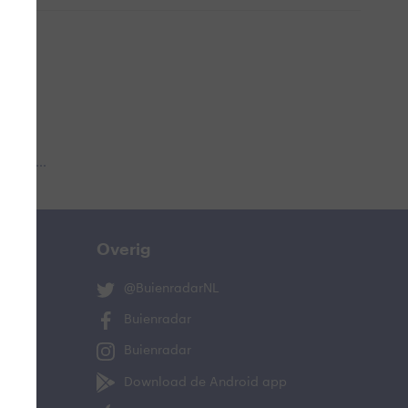
 aub...
Overig
@BuienradarNL
Buienradar
Buienradar
Download de Android app