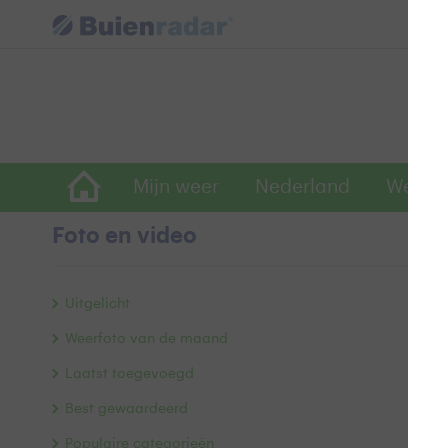
Mijn weer
Nederland
Wereld
Foto en video
W
Uitgelicht
Weerfoto van de maand
Laatst toegevoegd
Best gewaardeerd
Populaire categorieën