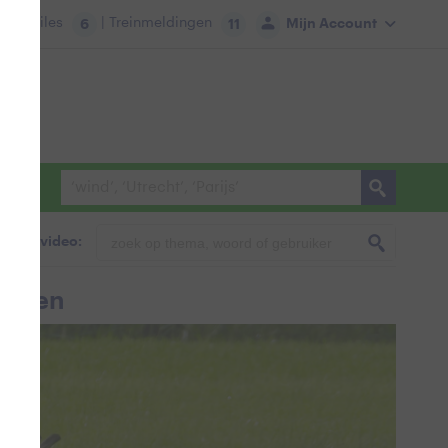
tie:
Files
| Treinmeldingen
Mijn Account
6
11
foto & video:
 Vuren