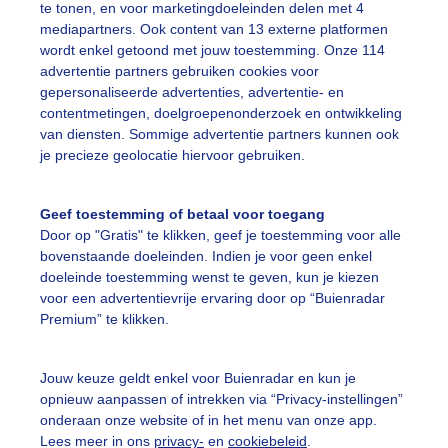
te tonen, en voor marketingdoeleinden delen met 4
mediapartners. Ook content van 13 externe platformen
ekijk slideshow
wordt enkel getoond met jouw toestemming. Onze 114
advertentie partners gebruiken cookies voor
gepersonaliseerde advertenties, advertentie- en
contentmetingen, doelgroepenonderzoek en ontwikkeling
van diensten. Sommige advertentie partners kunnen ook
je precieze geolocatie hiervoor gebruiken.
Een moment geduld
Geef toestemming of betaal voor toegang
Door op "Gratis" te klikken, geef je toestemming voor alle
bovenstaande doeleinden. Indien je voor geen enkel
uienradar
Mijn weer
doeleinde toestemming wenst te geven, kun je kiezen
voor een advertentievrije ervaring door op “Buienradar
fsgegevens
De Bilt
Premium” te klikken.
stelde vragen
Jouw keuze geldt enkel voor Buienradar en kun je
t
opnieuw aanpassen of intrekken via “Privacy-instellingen”
onderaan onze website of in het menu van onze app.
elijkheid
Lees meer in ons
privacy-
en
cookiebeleid
.