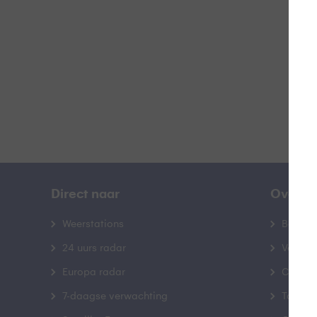
B
Direct naar
Over B
Weerstations
Bedrij
24 uurs radar
Veelge
Europa radar
Contac
7-daagse verwachting
Toegank