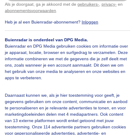
Als je doorgaat, ga je akkoord met de
gebruikers-
,
privacy-
en
Klik
hier
om dit aan te passen
abonnementsvoorwaarden
.
Heb je al een Buienradar-abonnement?
Inloggen
Zon
Wolken
Wind
Buienradar is onderdeel van DPG Media.
Buienradar en DPG Media gebruiken cookies om informatie over
Bekijk slideshow
je apparaat, locatie, browser en surfgedrag te verzamelen. Deze
informatie combineren we met de gegevens die je zelf deelt met
ons, zoals wanneer je een account aanmaakt. Dit doen we om
het gebruik van onze media te analyseren en onze websites en
apps te verbeteren.
Een moment geduld aub...
Daarnaast kunnen we, als je hier toestemming voor geeft, je
gegevens gebruiken om onze content, communicatie en aanbod
te personaliseren en je relevante advertenties te tonen, en voor
marketingdoeleinden delen met 4 mediapartners. Ook content
van 13 externe platformen wordt enkel getoond met jouw
toestemming. Onze 114 advertentie partners gebruiken cookies
voor gepersonaliseerde advertenties, advertentie- en
Over Buienradar