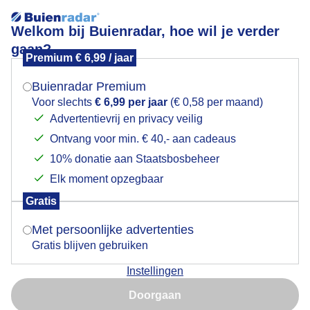
Welkom bij Buienradar, hoe wil je verder
gaan?
Premium € 6,99 / jaar
Mogen we je locatie gebruiken voor het
Mooie wolken met wind en zon
weer?
Buienradar Premium
Voor slechts
€ 6,99 per jaar
(€ 0,58 per maand)
Advertentievrij en privacy veilig
Ontvang voor min. € 40,- aan cadeaus
Indien je hier nog geen akkoord op hebt gegeven,
verschijnt er zo een pop-up uit je browser waarin
10% donatie aan Staatsbosbeheer
deze toestemming gevraagd wordt.
Elk moment opzegbaar
Gratis
Is goed, toon de popup
Met persoonlijke advertenties
Gratis blijven gebruiken
Mooie wolken met wind en zon
Instellingen
Nu niet, misschien later
Door: Trudy Fortuijn - van Es
Gemaakt: 01-06-2026, 56x bekeken
Doorgaan
Gebruik je Safari en wil je niet elke dag deze pop-up zien?