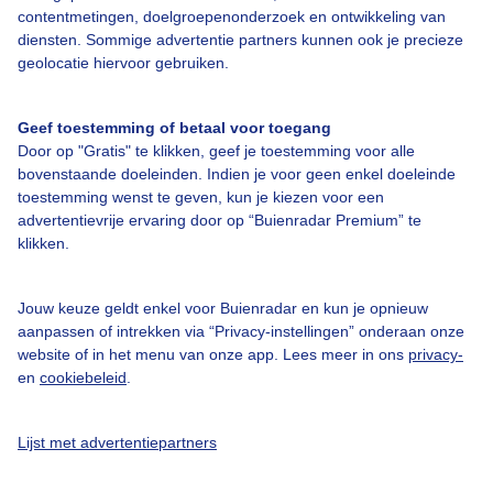
contentmetingen, doelgroepenonderzoek en ontwikkeling van
Veelgestelde vragen
diensten. Sommige advertentie partners kunnen ook je precieze
Contact
geolocatie hiervoor gebruiken.
Toegankelijkheid
Geef toestemming of betaal voor toegang
Gebruikersvoorwaarden
Door op "Gratis" te klikken, geef je toestemming voor alle
Adverteren
bovenstaande doeleinden. Indien je voor geen enkel doeleinde
toestemming wenst te geven, kun je kiezen voor een
Buienradar Team
advertentievrije ervaring door op “Buienradar Premium” te
klikken.
Privacy beleid
Cookie beleid
Jouw keuze geldt enkel voor Buienradar en kun je opnieuw
Privacy instellingen
aanpassen of intrekken via “Privacy-instellingen” onderaan onze
website of in het menu van onze app. Lees meer in ons
privacy-
Gratis weerdata
en
cookiebeleid
.
@BuienradarNL
Lijst met advertentiepartners
Buienradar
Buienradar