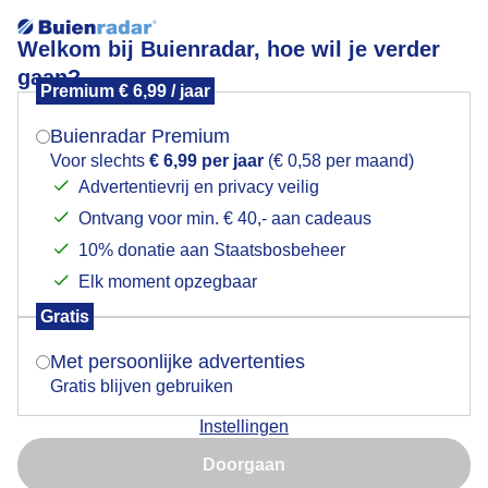
Welkom bij Buienradar, hoe wil je verder
gaan?
Premium € 6,99 / jaar
Mogen we je locatie gebruiken voor het
Wegwezen jij, Hazen aan het spelen in Vuren
weer?
Buienradar Premium
Voor slechts
€ 6,99 per jaar
(€ 0,58 per maand)
Advertentievrij en privacy veilig
Ontvang voor min. € 40,- aan cadeaus
Indien je hier nog geen akkoord op hebt gegeven,
verschijnt er zo een pop-up uit je browser waarin
10% donatie aan Staatsbosbeheer
deze toestemming gevraagd wordt.
Elk moment opzegbaar
Gratis
Is goed, toon de popup
Met persoonlijke advertenties
Gratis blijven gebruiken
Instellingen
Nu niet, misschien later
Door: Trudy Fortuijn - van Es
Gemaakt: 02-06-2026, 39x bekeken
Doorgaan
Gebruik je Safari en wil je niet elke dag deze pop-up zien?