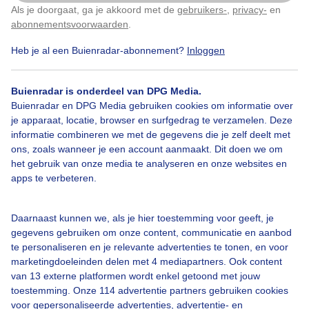
Als je doorgaat, ga je akkoord met de
gebruikers-
,
privacy-
en
Klik
hier
om dit aan te passen
abonnementsvoorwaarden
.
Heb je al een Buienradar-abonnement?
Inloggen
Bekijk slideshow
Buienradar is onderdeel van DPG Media.
Buienradar en DPG Media gebruiken cookies om informatie over
je apparaat, locatie, browser en surfgedrag te verzamelen. Deze
informatie combineren we met de gegevens die je zelf deelt met
ons, zoals wanneer je een account aanmaakt. Dit doen we om
Een moment geduld aub...
het gebruik van onze media te analyseren en onze websites en
apps te verbeteren.
Daarnaast kunnen we, als je hier toestemming voor geeft, je
gegevens gebruiken om onze content, communicatie en aanbod
te personaliseren en je relevante advertenties te tonen, en voor
Over Buienradar
marketingdoeleinden delen met 4 mediapartners. Ook content
van 13 externe platformen wordt enkel getoond met jouw
toestemming. Onze 114 advertentie partners gebruiken cookies
Bedrijfsgegevens
voor gepersonaliseerde advertenties, advertentie- en