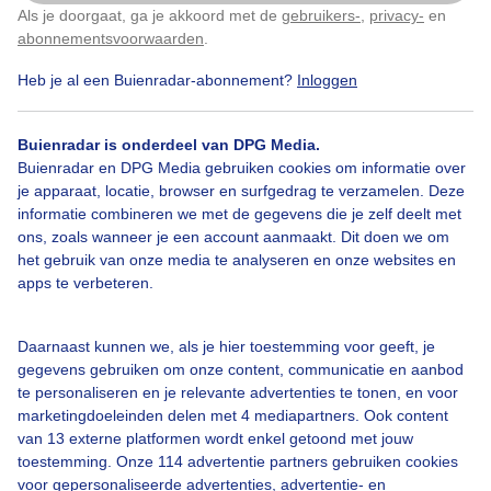
2
Als je doorgaat, ga je akkoord met de
gebruikers-
,
privacy-
en
Klik
hier
om dit aan te passen
abonnementsvoorwaarden
.
Lente
Zon
Wolken
Heb je al een Buienradar-abonnement?
Inloggen
Bekijk slideshow
Buienradar is onderdeel van DPG Media.
Buienradar en DPG Media gebruiken cookies om informatie over
je apparaat, locatie, browser en surfgedrag te verzamelen. Deze
informatie combineren we met de gegevens die je zelf deelt met
ons, zoals wanneer je een account aanmaakt. Dit doen we om
het gebruik van onze media te analyseren en onze websites en
apps te verbeteren.
Een moment geduld aub...
Daarnaast kunnen we, als je hier toestemming voor geeft, je
gegevens gebruiken om onze content, communicatie en aanbod
te personaliseren en je relevante advertenties te tonen, en voor
marketingdoeleinden delen met 4 mediapartners. Ook content
van 13 externe platformen wordt enkel getoond met jouw
Over Buienradar
toestemming. Onze 114 advertentie partners gebruiken cookies
voor gepersonaliseerde advertenties, advertentie- en