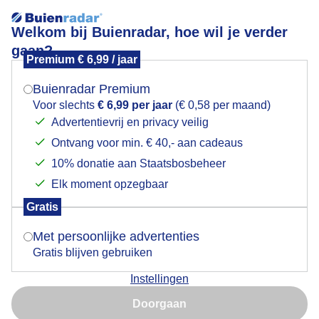
Welkom bij Buienradar, hoe wil je verder
gaan?
Premium € 6,99 / jaar
Mogen we je locatie gebruiken voor het
Zon en wolken wisselen elkaar af in Beverwijk
weer?
Buienradar Premium
Voor slechts
€ 6,99 per jaar
(€ 0,58 per maand)
Advertentievrij en privacy veilig
Ontvang voor min. € 40,- aan cadeaus
Indien je hier nog geen akkoord op hebt gegeven,
verschijnt er zo een pop-up uit je browser waarin
10% donatie aan Staatsbosbeheer
deze toestemming gevraagd wordt.
Elk moment opzegbaar
Gratis
Is goed, toon de popup
Met persoonlijke advertenties
Beverwijk vandaag droog met veel zon
Gratis blijven gebruiken
Door: Jos Hendriks
Gemaakt: 18-05-2026, 91x bekeken
Instellingen
Nu niet, misschien later
Doorgaan
Gebruik je Safari en wil je niet elke dag deze pop-up zien?