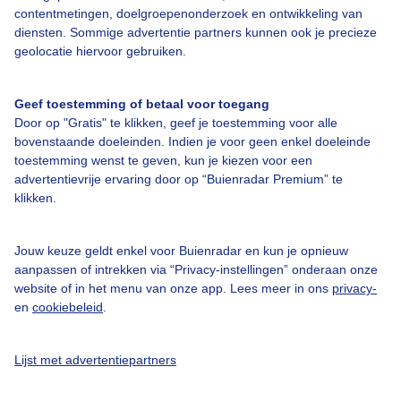
contentmetingen, doelgroepenonderzoek en ontwikkeling van
Bedrijfsgegevens
diensten. Sommige advertentie partners kunnen ook je precieze
geolocatie hiervoor gebruiken.
Veelgestelde vragen
Contact
Geef toestemming of betaal voor toegang
Toegankelijkheid
Door op "Gratis" te klikken, geef je toestemming voor alle
bovenstaande doeleinden. Indien je voor geen enkel doeleinde
Gebruikersvoorwaarden
toestemming wenst te geven, kun je kiezen voor een
Adverteren
advertentievrije ervaring door op “Buienradar Premium” te
klikken.
Buienradar Team
Privacy beleid
Jouw keuze geldt enkel voor Buienradar en kun je opnieuw
Cookie beleid
aanpassen of intrekken via “Privacy-instellingen” onderaan onze
website of in het menu van onze app. Lees meer in ons
privacy-
Privacy instellingen
en
cookiebeleid
.
Gratis weerdata
Lijst met advertentiepartners
@BuienradarNL