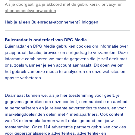
Als je doorgaat, ga je akkoord met de
gebruikers-
,
privacy-
en
Klik
hier
om dit aan te passen
abonnementsvoorwaarden
.
Bekijk slideshow
Heb je al een Buienradar-abonnement?
Inloggen
Buienradar is onderdeel van DPG Media.
Buienradar en DPG Media gebruiken cookies om informatie over
je apparaat, locatie, browser en surfgedrag te verzamelen. Deze
Een moment geduld aub...
informatie combineren we met de gegevens die je zelf deelt met
ons, zoals wanneer je een account aanmaakt. Dit doen we om
het gebruik van onze media te analyseren en onze websites en
apps te verbeteren.
Daarnaast kunnen we, als je hier toestemming voor geeft, je
Over Buienradar
gegevens gebruiken om onze content, communicatie en aanbod
te personaliseren en je relevante advertenties te tonen, en voor
marketingdoeleinden delen met 4 mediapartners. Ook content
Bedrijfsgegevens
van 13 externe platformen wordt enkel getoond met jouw
toestemming. Onze 114 advertentie partners gebruiken cookies
Veelgestelde vragen
voor gepersonaliseerde advertenties, advertentie- en