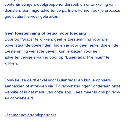
Contact
contentmetingen, doelgroepenonderzoek en ontwikkeling van
diensten. Sommige advertentie partners kunnen ook je precieze
Toegankelijkheid
geolocatie hiervoor gebruiken.
Gebruikersvoorwaarden
Adverteren
Geef toestemming of betaal voor toegang
Door op "Gratis" te klikken, geef je toestemming voor alle
Buienradar Team
bovenstaande doeleinden. Indien je voor geen enkel doeleinde
toestemming wenst te geven, kun je kiezen voor een
Privacy beleid
advertentievrije ervaring door op “Buienradar Premium” te
Cookie beleid
klikken.
Privacy instellingen
Jouw keuze geldt enkel voor Buienradar en kun je opnieuw
Gratis weerdata
aanpassen of intrekken via “Privacy-instellingen” onderaan onze
website of in het menu van onze app. Lees meer in ons
privacy-
@BuienradarNL
en
cookiebeleid
.
Buienradar
Buienradar
Lijst met advertentiepartners