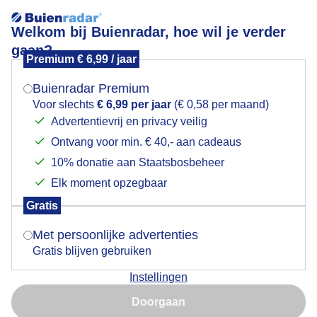
Welkom bij Buienradar, hoe wil je verder
gaan?
Premium € 6,99 / jaar
Mogen we je locatie gebruiken voor het
Beverwijk groeizaam weer
weer?
Buienradar Premium
Voor slechts
€ 6,99 per jaar
(€ 0,58 per maand)
Advertentievrij en privacy veilig
Ontvang voor min. € 40,- aan cadeaus
Indien je hier nog geen akkoord op hebt gegeven,
verschijnt er zo een pop-up uit je browser waarin
10% donatie aan Staatsbosbeheer
deze toestemming gevraagd wordt.
Elk moment opzegbaar
Gratis
Is goed, toon de popup
Met persoonlijke advertenties
Gratis blijven gebruiken
Door: Jos Hendriks
Gemaakt: 17-05-2026, 119x bekeken
Instellingen
Nu niet, misschien later
Doorgaan
Gebruik je Safari en wil je niet elke dag deze pop-up zien?