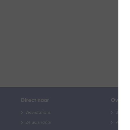
Z
B
Direct naar
Over B
Weerstations
Bedrij
24 uurs radar
Veelge