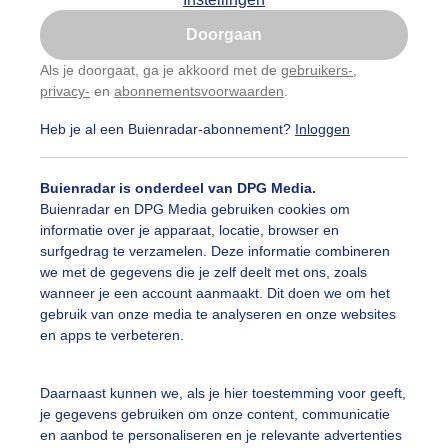
Is goed, toon de popup
Doorgaan
Nu niet, misschien later
Als je doorgaat, ga je akkoord met de
gebruikers-
,
privacy-
en
abonnementsvoorwaarden
.
Gebruik je Safari en wil je niet elke dag deze pop-up
zien?
Heb je al een Buienradar-abonnement?
Inloggen
Klik
hier
om dit aan te passen
Buienradar is onderdeel van DPG Media.
Buienradar en DPG Media gebruiken cookies om
informatie over je apparaat, locatie, browser en
surfgedrag te verzamelen. Deze informatie combineren
we met de gegevens die je zelf deelt met ons, zoals
wanneer je een account aanmaakt. Dit doen we om het
gebruik van onze media te analyseren en onze websites
en apps te verbeteren.
e in de zon met donkere wolken boven Akersloot
Daarnaast kunnen we, als je hier toestemming voor geeft,
je gegevens gebruiken om onze content, communicatie
r: Jos Hendriks
Gemaakt: 17-05-2026, 67x bekeken
en aanbod te personaliseren en je relevante advertenties