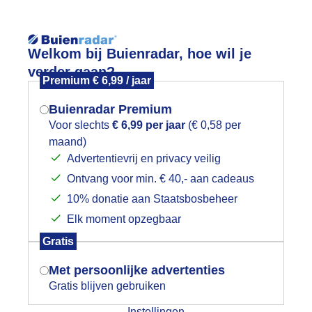
Reisinforma
Welkom bij Buienradar, hoe wil je
verder gaan?
Premium € 6,99 / jaar
Buienradar Premium
Voor slechts
€ 6,99 per jaar
(€ 0,58 per
wijd
Foto en video
Weerzine
maand)
Mogen we je locatie gebruiken voor
Advertentievrij en privacy veilig
het weer?
Zoeken in 
Ontvang voor min. € 40,- aan cadeaus
10% donatie aan Staatsbosbeheer
oe in de zon met donkere wolken bove
Elk moment opzegbaar
Indien je hier nog geen akkoord op hebt
Gratis
gegeven, verschijnt er zo een pop-up uit
je browser waarin deze toestemming
Met persoonlijke advertenties
gevraagd wordt.
Gratis blijven gebruiken
Instellingen