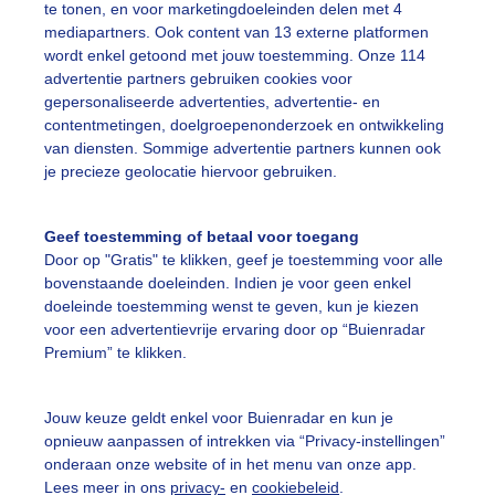
te tonen, en voor marketingdoeleinden delen met 4
mediapartners. Ook content van 13 externe platformen
on
Wolken
Dieren
wordt enkel getoond met jouw toestemming. Onze 114
advertentie partners gebruiken cookies voor
gepersonaliseerde advertenties, advertentie- en
contentmetingen, doelgroepenonderzoek en ontwikkeling
ekijk slideshow
van diensten. Sommige advertentie partners kunnen ook
je precieze geolocatie hiervoor gebruiken.
Geef toestemming of betaal voor toegang
Door op "Gratis" te klikken, geef je toestemming voor alle
Een moment geduld
bovenstaande doeleinden. Indien je voor geen enkel
doeleinde toestemming wenst te geven, kun je kiezen
voor een advertentievrije ervaring door op “Buienradar
Premium” te klikken.
uienradar
Mijn weer
Jouw keuze geldt enkel voor Buienradar en kun je
fsgegevens
De Bilt
opnieuw aanpassen of intrekken via “Privacy-instellingen”
onderaan onze website of in het menu van onze app.
stelde vragen
Lees meer in ons
privacy-
en
cookiebeleid
.