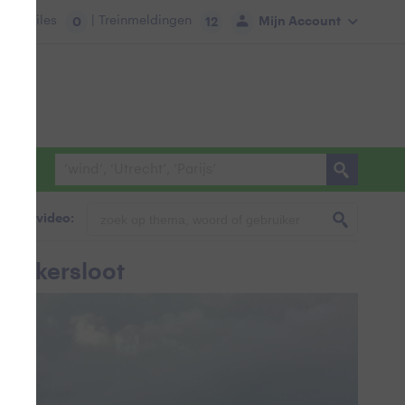
tie:
Files
| Treinmeldingen
Mijn Account
0
12
foto & video:
n Akersloot