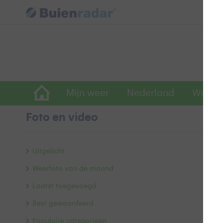
Mijn weer
Nederland
Wereld
Foto en video
K
Uitgelicht
Weerfoto van de maand
Laatst toegevoegd
Best gewaardeerd
Populaire categorieën