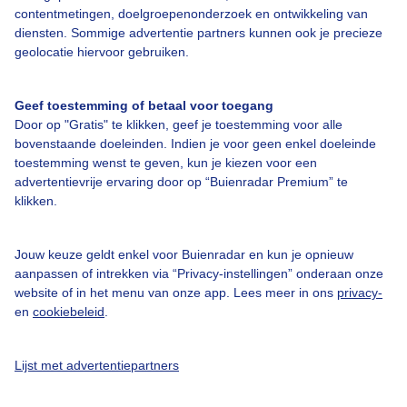
contentmetingen, doelgroepenonderzoek en ontwikkeling van
diensten. Sommige advertentie partners kunnen ook je precieze
Bedrijfsgegevens
geolocatie hiervoor gebruiken.
Veelgestelde vragen
Geef toestemming of betaal voor toegang
Contact
Door op "Gratis" te klikken, geef je toestemming voor alle
Toegankelijkheid
bovenstaande doeleinden. Indien je voor geen enkel doeleinde
toestemming wenst te geven, kun je kiezen voor een
Gebruikersvoorwaarden
advertentievrije ervaring door op “Buienradar Premium” te
klikken.
Adverteren
Buienradar Team
Jouw keuze geldt enkel voor Buienradar en kun je opnieuw
Privacy beleid
aanpassen of intrekken via “Privacy-instellingen” onderaan onze
website of in het menu van onze app. Lees meer in ons
privacy-
Cookie beleid
en
cookiebeleid
.
Privacy instellingen
Gratis weerdata
Lijst met advertentiepartners
@BuienradarNL