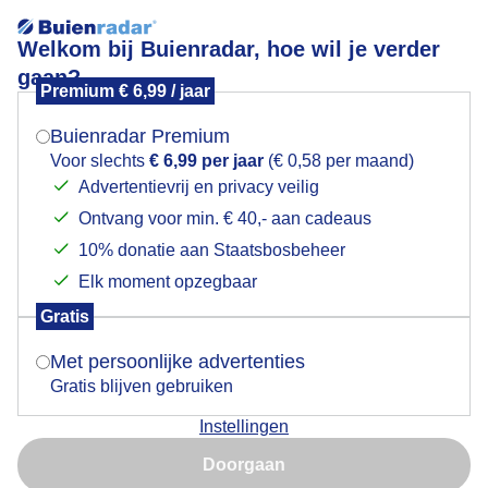
Welkom bij Buienradar, hoe wil je verder
gaan?
Premium € 6,99 / jaar
Mogen we je locatie gebruiken voor het
Zonsopkomst Markermeer
weer?
Buienradar Premium
Voor slechts
€ 6,99 per jaar
(€ 0,58 per maand)
Advertentievrij en privacy veilig
Ontvang voor min. € 40,- aan cadeaus
Indien je hier nog geen akkoord op hebt gegeven,
verschijnt er zo een pop-up uit je browser waarin
10% donatie aan Staatsbosbeheer
deze toestemming gevraagd wordt.
Elk moment opzegbaar
Gratis
Is goed, toon de popup
Met persoonlijke advertenties
Gratis blijven gebruiken
Zon en wolken rustige start
Instellingen
Nu niet, misschien later
Door: Ger Zandbergen
Gemaakt: 16-05-2026, 35x bekeken
Doorgaan
Gebruik je Safari en wil je niet elke dag deze pop-up zien?