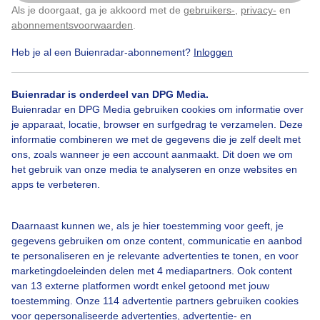
Als je doorgaat, ga je akkoord met de
gebruikers-
,
privacy-
en
Klik
hier
om dit aan te passen
abonnementsvoorwaarden
.
Heb je al een Buienradar-abonnement?
Inloggen
Zon
Wolken
Zonsopkomst
Buienradar is onderdeel van DPG Media.
Buienradar en DPG Media gebruiken cookies om informatie over
Bekijk slideshow
je apparaat, locatie, browser en surfgedrag te verzamelen. Deze
informatie combineren we met de gegevens die je zelf deelt met
ons, zoals wanneer je een account aanmaakt. Dit doen we om
het gebruik van onze media te analyseren en onze websites en
apps te verbeteren.
Een moment geduld aub...
Daarnaast kunnen we, als je hier toestemming voor geeft, je
gegevens gebruiken om onze content, communicatie en aanbod
te personaliseren en je relevante advertenties te tonen, en voor
marketingdoeleinden delen met 4 mediapartners. Ook content
van 13 externe platformen wordt enkel getoond met jouw
toestemming. Onze 114 advertentie partners gebruiken cookies
voor gepersonaliseerde advertenties, advertentie- en
Over Buienradar