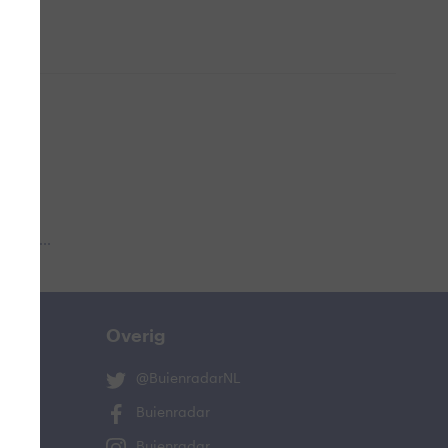
 aub...
Overig
@BuienradarNL
Buienradar
Buienradar