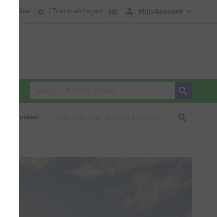
tie:
Files
| Treinmeldingen
Mijn Account
0
10
foto & video: