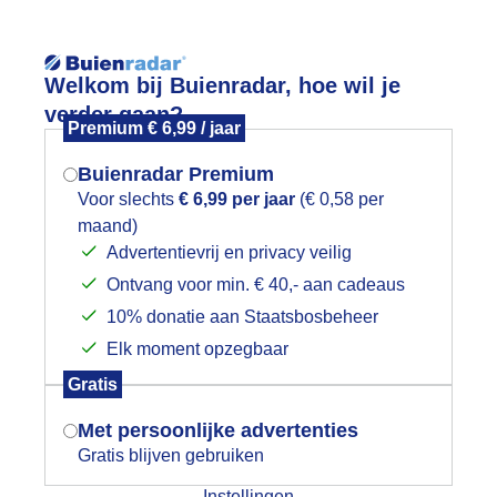
Reisinforma
Welkom bij Buienradar, hoe wil je
verder gaan?
Premium € 6,99 / jaar
Buienradar Premium
Voor slechts
€ 6,99 per jaar
(€ 0,58 per
wijd
Foto en video
Weerzine
maand)
Mogen we je locatie gebruiken voor
Advertentievrij en privacy veilig
het weer?
Zoeken in 
Ontvang voor min. € 40,- aan cadeaus
10% donatie aan Staatsbosbeheer
trandweer of niet
Elk moment opzegbaar
Indien je hier nog geen akkoord op hebt
Gratis
gegeven, verschijnt er zo een pop-up uit
je browser waarin deze toestemming
Met persoonlijke advertenties
gevraagd wordt.
Gratis blijven gebruiken
Instellingen