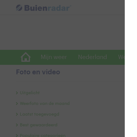
Mijn weer
Nederland
Wereld
Foto en video
S
Uitgelicht
Weerfoto van de maand
Laatst toegevoegd
Best gewaardeerd
Populaire categorieën