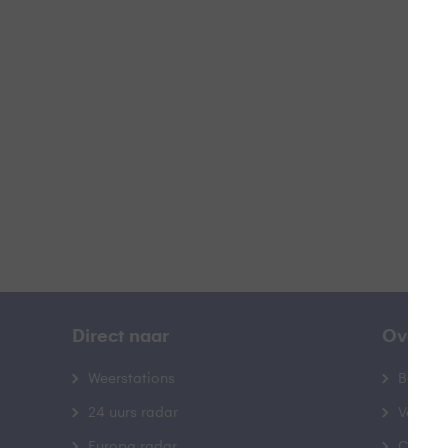
L
B
Direct naar
Over B
Weerstations
Bedrij
24 uurs radar
Veelge
Europa radar
Contac