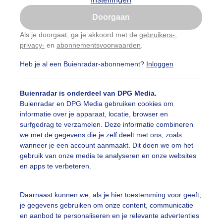
Is goed, toon de popup
Doorgaan
Nu niet, misschien later
Als je doorgaat, ga je akkoord met de
gebruikers-
,
privacy-
en
abonnementsvoorwaarden
.
Gebruik je Safari en wil je niet elke dag deze pop-up
zien?
Heb je al een Buienradar-abonnement?
Inloggen
Klik
hier
om dit aan te passen
Buienradar is onderdeel van DPG Media.
Buienradar en DPG Media gebruiken cookies om
informatie over je apparaat, locatie, browser en
surfgedrag te verzamelen. Deze informatie combineren
we met de gegevens die je zelf deelt met ons, zoals
wanneer je een account aanmaakt. Dit doen we om het
gebruik van onze media te analyseren en onze websites
en apps te verbeteren.
nsopkomst stadsstrand Markermeer Hoorn
Daarnaast kunnen we, als je hier toestemming voor geeft,
je gegevens gebruiken om onze content, communicatie
r: Ger Zandbergen
Gemaakt: 16-05-2026, 29x bekeken
en aanbod te personaliseren en je relevante advertenties