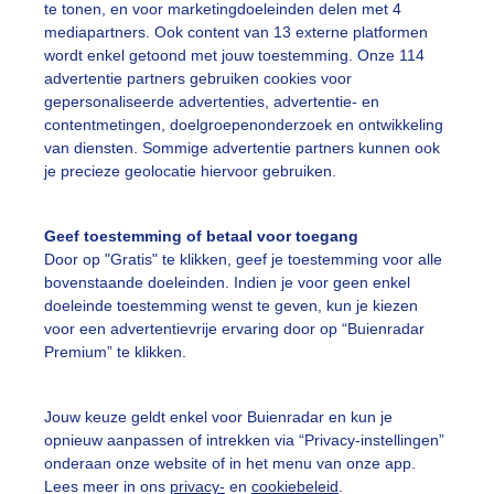
te tonen, en voor marketingdoeleinden delen met 4
mediapartners. Ook content van 13 externe platformen
ente
Wolken
Zonsopkomst
wordt enkel getoond met jouw toestemming. Onze 114
advertentie partners gebruiken cookies voor
gepersonaliseerde advertenties, advertentie- en
ekijk slideshow
contentmetingen, doelgroepenonderzoek en ontwikkeling
van diensten. Sommige advertentie partners kunnen ook
je precieze geolocatie hiervoor gebruiken.
Geef toestemming of betaal voor toegang
Door op "Gratis" te klikken, geef je toestemming voor alle
Een moment geduld
bovenstaande doeleinden. Indien je voor geen enkel
doeleinde toestemming wenst te geven, kun je kiezen
voor een advertentievrije ervaring door op “Buienradar
Premium” te klikken.
uienradar
Mijn weer
Jouw keuze geldt enkel voor Buienradar en kun je
fsgegevens
De Bilt
opnieuw aanpassen of intrekken via “Privacy-instellingen”
stelde vragen
onderaan onze website of in het menu van onze app.
Lees meer in ons
privacy-
en
cookiebeleid
.
t