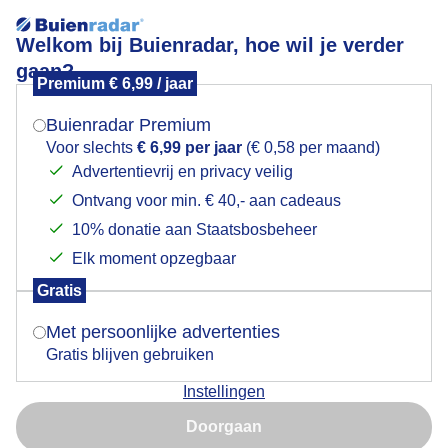
Welkom bij Buienradar, hoe wil je verder
gaan?
Premium € 6,99 / jaar
Mogen we je locatie gebruiken voor het
Mooie regenwolken boven de Archemerberg bij
weer?
Lemele
Buienradar Premium
Voor slechts
€ 6,99 per jaar
(€ 0,58 per maand)
Advertentievrij en privacy veilig
Ontvang voor min. € 40,- aan cadeaus
Indien je hier nog geen akkoord op hebt gegeven,
verschijnt er zo een pop-up uit je browser waarin
10% donatie aan Staatsbosbeheer
deze toestemming gevraagd wordt.
Elk moment opzegbaar
Gratis
Is goed, toon de popup
Met persoonlijke advertenties
Gratis blijven gebruiken
Door: Arnout Bolt
Gemaakt: 15-05-2026, 82x bekeken
Instellingen
Nu niet, misschien later
Doorgaan
Gebruik je Safari en wil je niet elke dag deze pop-up zien?