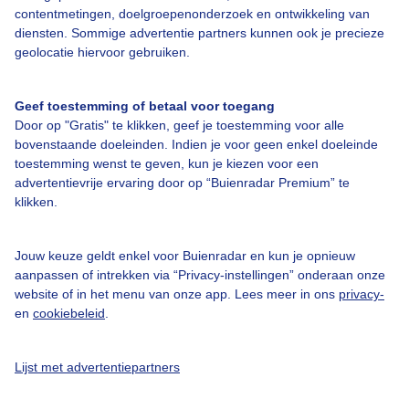
contentmetingen, doelgroepenonderzoek en ontwikkeling van
Contact
diensten. Sommige advertentie partners kunnen ook je precieze
geolocatie hiervoor gebruiken.
Toegankelijkheid
Gebruikersvoorwaarden
Geef toestemming of betaal voor toegang
Adverteren
Door op "Gratis" te klikken, geef je toestemming voor alle
bovenstaande doeleinden. Indien je voor geen enkel doeleinde
Buienradar Team
toestemming wenst te geven, kun je kiezen voor een
advertentievrije ervaring door op “Buienradar Premium” te
Privacy beleid
klikken.
Cookie beleid
Privacy instellingen
Jouw keuze geldt enkel voor Buienradar en kun je opnieuw
aanpassen of intrekken via “Privacy-instellingen” onderaan onze
Gratis weerdata
website of in het menu van onze app. Lees meer in ons
privacy-
en
cookiebeleid
.
@BuienradarNL
Buienradar
Lijst met advertentiepartners
Buienradar