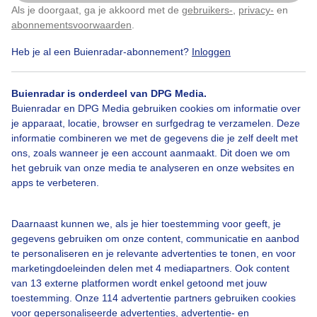
Als je doorgaat, ga je akkoord met de
gebruikers-
,
privacy-
en
Klik
hier
om dit aan te passen
abonnementsvoorwaarden
.
Bekijk slideshow
Heb je al een Buienradar-abonnement?
Inloggen
Buienradar is onderdeel van DPG Media.
Buienradar en DPG Media gebruiken cookies om informatie over
je apparaat, locatie, browser en surfgedrag te verzamelen. Deze
informatie combineren we met de gegevens die je zelf deelt met
Een moment geduld aub...
ons, zoals wanneer je een account aanmaakt. Dit doen we om
het gebruik van onze media te analyseren en onze websites en
apps te verbeteren.
Daarnaast kunnen we, als je hier toestemming voor geeft, je
gegevens gebruiken om onze content, communicatie en aanbod
Over Buienradar
te personaliseren en je relevante advertenties te tonen, en voor
marketingdoeleinden delen met 4 mediapartners. Ook content
van 13 externe platformen wordt enkel getoond met jouw
Bedrijfsgegevens
toestemming. Onze 114 advertentie partners gebruiken cookies
voor gepersonaliseerde advertenties, advertentie- en
Veelgestelde vragen