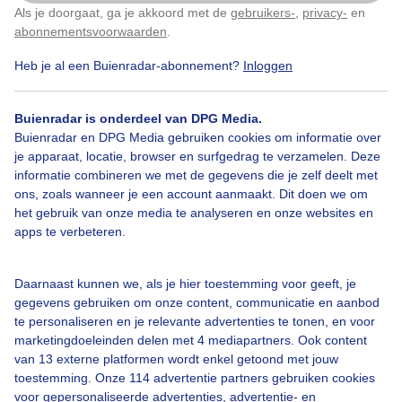
Als je doorgaat, ga je akkoord met de
gebruikers-
,
privacy-
en
Klik
hier
om dit aan te passen
abonnementsvoorwaarden
.
Over Buienradar
Heb je al een Buienradar-abonnement?
Inloggen
Bedrijfsgegevens
Buienradar is onderdeel van DPG Media.
Buienradar en DPG Media gebruiken cookies om informatie over
Veelgestelde vragen
je apparaat, locatie, browser en surfgedrag te verzamelen. Deze
Contact
informatie combineren we met de gegevens die je zelf deelt met
ons, zoals wanneer je een account aanmaakt. Dit doen we om
Toegankelijkheid
het gebruik van onze media te analyseren en onze websites en
apps te verbeteren.
Gebruikersvoorwaarden
Adverteren
Daarnaast kunnen we, als je hier toestemming voor geeft, je
Buienradar Team
gegevens gebruiken om onze content, communicatie en aanbod
te personaliseren en je relevante advertenties te tonen, en voor
Privacy beleid
marketingdoeleinden delen met 4 mediapartners. Ook content
Cookie beleid
van 13 externe platformen wordt enkel getoond met jouw
toestemming. Onze 114 advertentie partners gebruiken cookies
Privacy instellingen
voor gepersonaliseerde advertenties, advertentie- en