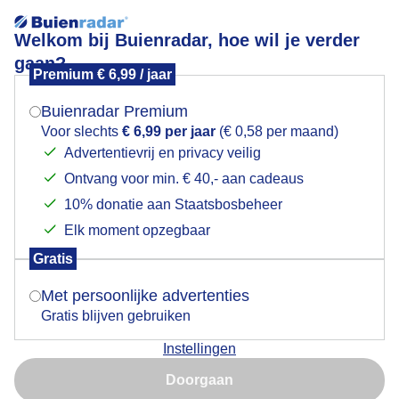
Welkom bij Buienradar, hoe wil je verder
gaan?
Premium € 6,99 / jaar
Mogen we je locatie gebruiken voor het
weer?
Buienradar Premium
Voor slechts
€ 6,99 per jaar
(€ 0,58 per maand)
Advertentievrij en privacy veilig
Een moment geduld aub...
Ontvang voor min. € 40,- aan cadeaus
Indien je hier nog geen akkoord op hebt gegeven,
verschijnt er zo een pop-up uit je browser waarin
10% donatie aan Staatsbosbeheer
deze toestemming gevraagd wordt.
Elk moment opzegbaar
Gratis
Is goed, toon de popup
Met persoonlijke advertenties
Een moment geduld aub...
Gratis blijven gebruiken
Instellingen
Nu niet, misschien later
Doorgaan
Gebruik je Safari en wil je niet elke dag deze pop-up zien?