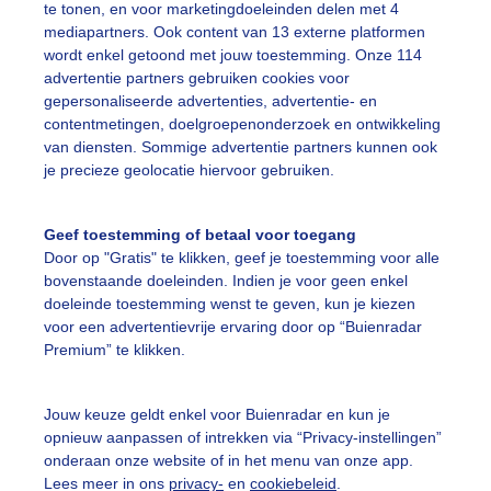
te tonen, en voor marketingdoeleinden delen met 4
Een moment geduld
mediapartners. Ook content van 13 externe platformen
wordt enkel getoond met jouw toestemming. Onze 114
advertentie partners gebruiken cookies voor
gepersonaliseerde advertenties, advertentie- en
uienradar
Mijn weer
contentmetingen, doelgroepenonderzoek en ontwikkeling
van diensten. Sommige advertentie partners kunnen ook
fsgegevens
De Bilt
je precieze geolocatie hiervoor gebruiken.
stelde vragen
Geef toestemming of betaal voor toegang
t
Door op "Gratis" te klikken, geef je toestemming voor alle
elijkheid
bovenstaande doeleinden. Indien je voor geen enkel
doeleinde toestemming wenst te geven, kun je kiezen
kersvoorwaarden
voor een advertentievrije ervaring door op “Buienradar
Premium” te klikken.
eren
adar Team
Jouw keuze geldt enkel voor Buienradar en kun je
 beleid
opnieuw aanpassen of intrekken via “Privacy-instellingen”
onderaan onze website of in het menu van onze app.
 beleid
Lees meer in ons
privacy-
en
cookiebeleid
.