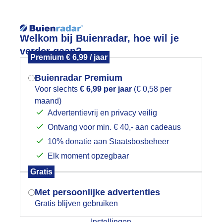
Reisinforma
Lees meer.
Welkom bij Buienradar, hoe wil je
verder gaan?
Premium € 6,99 / jaar
wijd
Foto en video
Weerzine
Buienradar Premium
Zoeken in 
Voor slechts
€ 6,99 per jaar
(€ 0,58 per
maand)
Mogen we je locatie gebruiken voor
onkere regenwolken boven de landerijen
Advertentievrij en privacy veilig
het weer?
Ontvang voor min. € 40,- aan cadeaus
10% donatie aan Staatsbosbeheer
Elk moment opzegbaar
Indien je hier nog geen akkoord op hebt
Gratis
gegeven, verschijnt er zo een pop-up uit
je browser waarin deze toestemming
Met persoonlijke advertenties
gevraagd wordt.
Gratis blijven gebruiken
Instellingen