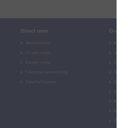
Direct naar
Over B
Weerstations
Bedrij
24 uurs radar
Veelge
Europa radar
Contac
7-daagse verwachting
Toegank
Satelliet Europa
Gebrui
Advert
Buienr
Privacy
Cookie