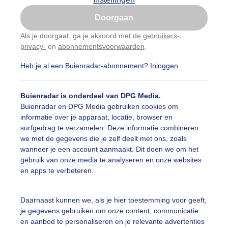
Is goed, toon de popup
Doorgaan
Nu niet, misschien later
Als je doorgaat, ga je akkoord met de
gebruikers-
,
privacy-
en
abonnementsvoorwaarden
.
Gebruik je Safari en wil je niet elke dag deze pop-up
zien?
Heb je al een Buienradar-abonnement?
Inloggen
Klik
hier
om dit aan te passen
Buienradar is onderdeel van DPG Media.
Buienradar en DPG Media gebruiken cookies om
informatie over je apparaat, locatie, browser en
r: Arnout Bolt
Gemaakt: 13-05-2026, 64x bekeken
surfgedrag te verzamelen. Deze informatie combineren
we met de gegevens die je zelf deelt met ons, zoals
wanneer je een account aanmaakt. Dit doen we om het
gebruik van onze media te analyseren en onze websites
ekijk slideshow
en apps te verbeteren.
Daarnaast kunnen we, als je hier toestemming voor geeft,
je gegevens gebruiken om onze content, communicatie
en aanbod te personaliseren en je relevante advertenties