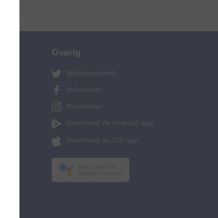
 aub...
Overig
@BuienradarNL
Buienradar
Buienradar
Download de Android app
Download de iOS app