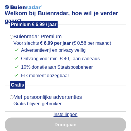
Welkom bij Buienradar, hoe wil je verder
gaan?
Premium € 6,99 / jaar
Mogen we je locatie gebruiken voor het
Lees meer.
weer?
Buienradar Premium
Avondzon in de polder
Voor slechts
€ 6,99 per jaar
(€ 0,58 per maand)
Advertentievrij en privacy veilig
Ontvang voor min. € 40,- aan cadeaus
Indien je hier nog geen akkoord op hebt gegeven,
verschijnt er zo een pop-up uit je browser waarin
10% donatie aan Staatsbosbeheer
deze toestemming gevraagd wordt.
Elk moment opzegbaar
Gratis
Is goed, toon de popup
Met persoonlijke advertenties
Gratis blijven gebruiken
Instellingen
Nu niet, misschien later
Zojuist bij Kats, Zeeland
Doorgaan
Gebruik je Safari en wil je niet elke dag deze pop-up zien?