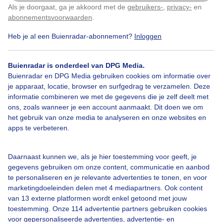
Als je doorgaat, ga je akkoord met de
gebruikers-
,
privacy-
en
Klik
hier
om dit aan te passen
Door: Geeske Harkema
Gemaakt: 12-05-2026, 64x bekeken
abonnementsvoorwaarden
.
Heb je al een Buienradar-abonnement?
Inloggen
Avondzon
Buienradar is onderdeel van DPG Media.
Buienradar en DPG Media gebruiken cookies om informatie over
je apparaat, locatie, browser en surfgedrag te verzamelen. Deze
informatie combineren we met de gegevens die je zelf deelt met
Bekijk slideshow
ons, zoals wanneer je een account aanmaakt. Dit doen we om
het gebruik van onze media te analyseren en onze websites en
apps te verbeteren.
Daarnaast kunnen we, als je hier toestemming voor geeft, je
Een moment geduld aub...
gegevens gebruiken om onze content, communicatie en aanbod
te personaliseren en je relevante advertenties te tonen, en voor
marketingdoeleinden delen met 4 mediapartners. Ook content
van 13 externe platformen wordt enkel getoond met jouw
toestemming. Onze 114 advertentie partners gebruiken cookies
voor gepersonaliseerde advertenties, advertentie- en