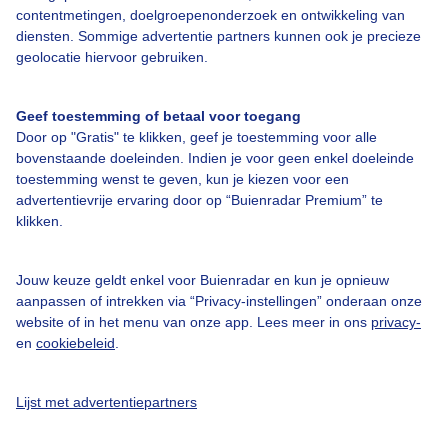
contentmetingen, doelgroepenonderzoek en ontwikkeling van
diensten. Sommige advertentie partners kunnen ook je precieze
Over Buienradar
geolocatie hiervoor gebruiken.
Bedrijfsgegevens
Geef toestemming of betaal voor toegang
Veelgestelde vragen
Door op "Gratis" te klikken, geef je toestemming voor alle
bovenstaande doeleinden. Indien je voor geen enkel doeleinde
Contact
toestemming wenst te geven, kun je kiezen voor een
advertentievrije ervaring door op “Buienradar Premium” te
Toegankelijkheid
klikken.
Gebruikersvoorwaarden
Adverteren
Jouw keuze geldt enkel voor Buienradar en kun je opnieuw
aanpassen of intrekken via “Privacy-instellingen” onderaan onze
Buienradar Team
website of in het menu van onze app. Lees meer in ons
privacy-
Privacy beleid
en
cookiebeleid
.
Cookie beleid
Lijst met advertentiepartners
Privacy instellingen
Gratis weerdata