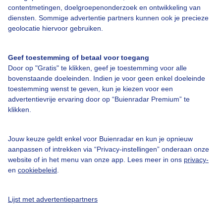
contentmetingen, doelgroepenonderzoek en ontwikkeling van
diensten. Sommige advertentie partners kunnen ook je precieze
Over Buienradar
geolocatie hiervoor gebruiken.
Bedrijfsgegevens
Geef toestemming of betaal voor toegang
Door op "Gratis" te klikken, geef je toestemming voor alle
Veelgestelde vragen
bovenstaande doeleinden. Indien je voor geen enkel doeleinde
Contact
toestemming wenst te geven, kun je kiezen voor een
advertentievrije ervaring door op “Buienradar Premium” te
Toegankelijkheid
klikken.
Gebruikersvoorwaarden
Adverteren
Jouw keuze geldt enkel voor Buienradar en kun je opnieuw
aanpassen of intrekken via “Privacy-instellingen” onderaan onze
Buienradar Team
website of in het menu van onze app. Lees meer in ons
privacy-
en
cookiebeleid
.
Privacy beleid
Cookie beleid
Lijst met advertentiepartners
Privacy instellingen