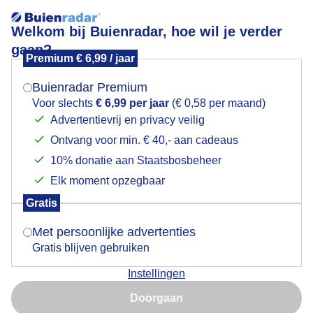
Welkom bij Buienradar, hoe wil je verder
gaan?
Premium € 6,99 / jaar
Mogen we je locatie gebruiken voor het
Alles ziet er anders uit als de zon schijnt....
weer?
Buienradar Premium
Voor slechts
€ 6,99 per jaar
(€ 0,58 per maand)
Advertentievrij en privacy veilig
Ontvang voor min. € 40,- aan cadeaus
Indien je hier nog geen akkoord op hebt gegeven,
verschijnt er zo een pop-up uit je browser waarin
10% donatie aan Staatsbosbeheer
deze toestemming gevraagd wordt.
Elk moment opzegbaar
Gratis
Is goed, toon de popup
Met persoonlijke advertenties
Gratis blijven gebruiken
Rond 13.00 uur komt de zon erbij. De wind is wat
Instellingen
minder. Ik zie stapelwolken en sluierbewolking
Nu niet, misschien later
Kortgene, Zeeland
Doorgaan
Gebruik je Safari en wil je niet elke dag deze pop-up zien?