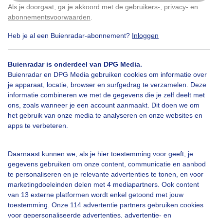
Als je doorgaat, ga je akkoord met de
gebruikers-
,
privacy-
en
Door: Geeske Harkema
Gemaakt: 12-05-2026, 59x bekeken
Klik
hier
om dit aan te passen
abonnementsvoorwaarden
.
Heb je al een Buienradar-abonnement?
Inloggen
1
Zon
Opklaringen
Buienradar is onderdeel van DPG Media.
Buienradar en DPG Media gebruiken cookies om informatie over
je apparaat, locatie, browser en surfgedrag te verzamelen. Deze
informatie combineren we met de gegevens die je zelf deelt met
Bekijk slideshow
ons, zoals wanneer je een account aanmaakt. Dit doen we om
het gebruik van onze media te analyseren en onze websites en
apps te verbeteren.
Daarnaast kunnen we, als je hier toestemming voor geeft, je
gegevens gebruiken om onze content, communicatie en aanbod
Een moment geduld aub...
te personaliseren en je relevante advertenties te tonen, en voor
marketingdoeleinden delen met 4 mediapartners. Ook content
van 13 externe platformen wordt enkel getoond met jouw
toestemming. Onze 114 advertentie partners gebruiken cookies
voor gepersonaliseerde advertenties, advertentie- en