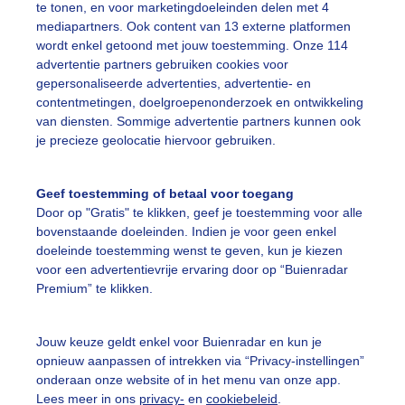
r: Geeske Harkema
Gemaakt: 12-05-2026, 71x bekeken
te tonen, en voor marketingdoeleinden delen met 4
mediapartners. Ook content van 13 externe platformen
wordt enkel getoond met jouw toestemming. Onze 114
ikke_regenwolk
Glimpvandezon
advertentie partners gebruiken cookies voor
gepersonaliseerde advertenties, advertentie- en
contentmetingen, doelgroepenonderzoek en ontwikkeling
van diensten. Sommige advertentie partners kunnen ook
ekijk slideshow
je precieze geolocatie hiervoor gebruiken.
Geef toestemming of betaal voor toegang
Door op "Gratis" te klikken, geef je toestemming voor alle
bovenstaande doeleinden. Indien je voor geen enkel
doeleinde toestemming wenst te geven, kun je kiezen
Een moment geduld
voor een advertentievrije ervaring door op “Buienradar
Premium” te klikken.
uienradar
Mijn weer
Jouw keuze geldt enkel voor Buienradar en kun je
opnieuw aanpassen of intrekken via “Privacy-instellingen”
fsgegevens
De Bilt
onderaan onze website of in het menu van onze app.
Lees meer in ons
privacy-
en
cookiebeleid
.