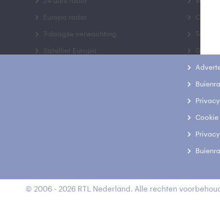
24 uurs radar
Veelge
Europa radar
Contac
7-daagse verwachting
Toegank
Satelliet Europa
Gebrui
Advert
Buienr
Privacy
Cookie
Privacy
Buienr
© 2006 - 2026 RTL Nederland. Alle rechten voorbehoud