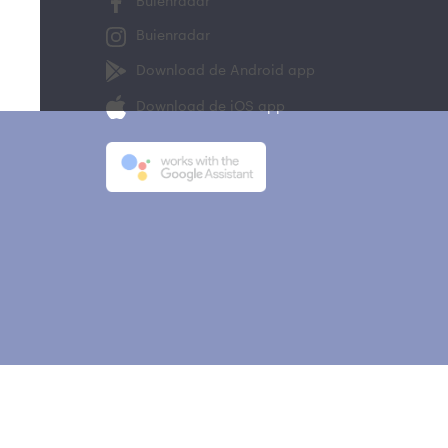
Buienradar
Buienradar
Download de Android app
Download de iOS app