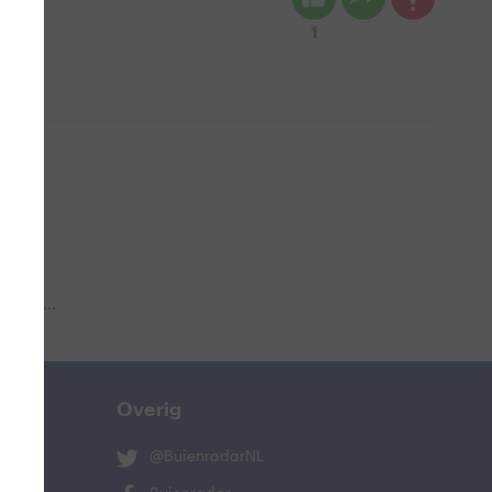
1
 aub...
Overig
@BuienradarNL