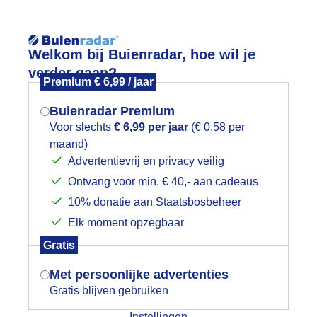
Reisinforma
Welkom bij Buienradar, hoe wil je
verder gaan?
Premium € 6,99 / jaar
Buienradar Premium
Voor slechts
€ 6,99 per jaar
(€ 0,58 per
wijd
Foto en video
Weerzine
maand)
Mogen we je locatie gebruiken voor
Advertentievrij en privacy veilig
het weer?
Zoeken in 
Ontvang voor min. € 40,- aan cadeaus
10% donatie aan Staatsbosbeheer
egenwolk en een glimp van de zon bove
Elk moment opzegbaar
loaden kloppen niet!!!!!!om 3.40 uur l
Indien je hier nog geen akkoord op hebt
Gratis
gegeven, verschijnt er zo een pop-up uit
je browser waarin deze toestemming
Met persoonlijke advertenties
gevraagd wordt.
Gratis blijven gebruiken
Instellingen