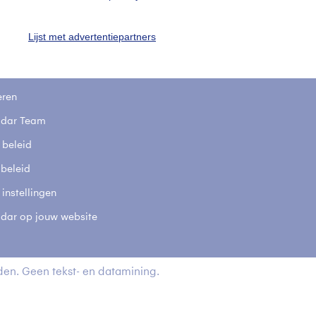
stelde vragen
t
Lijst met advertentiepartners
elijkheid
kersvoorwaarden
eren
adar Team
 beleid
 beleid
 instellingen
adar op jouw website
en. Geen tekst- en datamining.