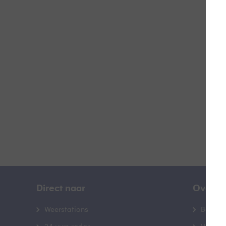
Doo
D
B
Direct naar
Over B
Weerstations
Bedrij