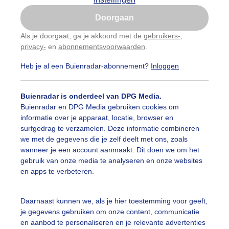
Is goed, toon de popup
Doorgaan
Nu niet, misschien later
Als je doorgaat, ga je akkoord met de
gebruikers-
,
privacy-
en
abonnementsvoorwaarden
.
Gebruik je Safari en wil je niet elke dag deze pop-up
zien?
Heb je al een Buienradar-abonnement?
Inloggen
Klik
hier
om dit aan te passen
Buienradar is onderdeel van DPG Media.
Buienradar en DPG Media gebruiken cookies om
informatie over je apparaat, locatie, browser en
surfgedrag te verzamelen. Deze informatie combineren
we met de gegevens die je zelf deelt met ons, zoals
wanneer je een account aanmaakt. Dit doen we om het
gebruik van onze media te analyseren en onze websites
en apps te verbeteren.
Daarnaast kunnen we, als je hier toestemming voor geeft,
0 uur bij Kats, Zeeland
je gegevens gebruiken om onze content, communicatie
en aanbod te personaliseren en je relevante advertenties