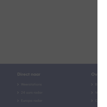
W
B
Direct naar
Over B
Weerstations
Bedrij
24 uurs radar
Veelge
Europa radar
Contac