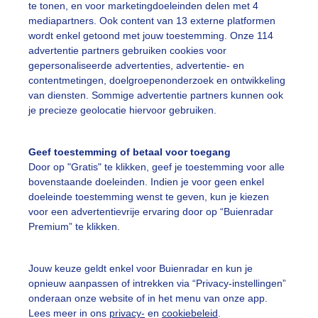
olkenlucht
Zon
Regen
te tonen, en voor marketingdoeleinden delen met 4
mediapartners. Ook content van 13 externe platformen
wordt enkel getoond met jouw toestemming. Onze 114
advertentie partners gebruiken cookies voor
ekijk slideshow
gepersonaliseerde advertenties, advertentie- en
contentmetingen, doelgroepenonderzoek en ontwikkeling
van diensten. Sommige advertentie partners kunnen ook
je precieze geolocatie hiervoor gebruiken.
Geef toestemming of betaal voor toegang
Een moment geduld
Door op "Gratis" te klikken, geef je toestemming voor alle
bovenstaande doeleinden. Indien je voor geen enkel
doeleinde toestemming wenst te geven, kun je kiezen
voor een advertentievrije ervaring door op “Buienradar
uienradar
Mijn weer
Premium” te klikken.
fsgegevens
De Bilt
Jouw keuze geldt enkel voor Buienradar en kun je
stelde vragen
opnieuw aanpassen of intrekken via “Privacy-instellingen”
onderaan onze website of in het menu van onze app.
t
Lees meer in ons
privacy-
en
cookiebeleid
.