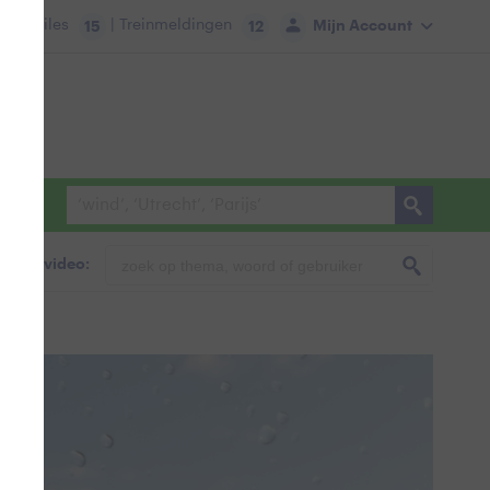
tie:
Files
| Treinmeldingen
Mijn Account
15
12
foto & video: