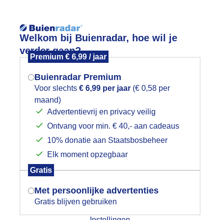
Reisinforma
Welkom bij Buienradar, hoe wil je
verder gaan?
Premium € 6,99 / jaar
Buienradar Premium
Voor slechts
€ 6,99 per jaar
(€ 0,58 per
wijd
Foto en video
Weerzine
maand)
Mogen we je locatie gebruiken voor
Advertentievrij en privacy veilig
het weer?
Zoeken in 
Ontvang voor min. € 40,- aan cadeaus
10% donatie aan Staatsbosbeheer
olkenlucht, zon en regen
Elk moment opzegbaar
Indien je hier nog geen akkoord op hebt
Gratis
gegeven, verschijnt er zo een pop-up uit
je browser waarin deze toestemming
Met persoonlijke advertenties
gevraagd wordt.
Gratis blijven gebruiken
Instellingen