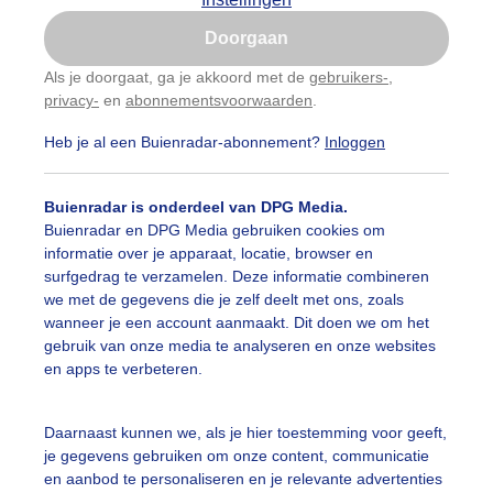
Is goed, toon de popup
Doorgaan
Nu niet, misschien later
Als je doorgaat, ga je akkoord met de
gebruikers-
,
privacy-
en
abonnementsvoorwaarden
.
Gebruik je Safari en wil je niet elke dag deze pop-up
zien?
Heb je al een Buienradar-abonnement?
Inloggen
Klik
hier
om dit aan te passen
Buienradar is onderdeel van DPG Media.
Buienradar en DPG Media gebruiken cookies om
informatie over je apparaat, locatie, browser en
surfgedrag te verzamelen. Deze informatie combineren
we met de gegevens die je zelf deelt met ons, zoals
wanneer je een account aanmaakt. Dit doen we om het
gebruik van onze media te analyseren en onze websites
en apps te verbeteren.
Daarnaast kunnen we, als je hier toestemming voor geeft,
r: Jolanda Pelkmans
Gemaakt: 12-05-2026, 11x bekeken
je gegevens gebruiken om onze content, communicatie
en aanbod te personaliseren en je relevante advertenties