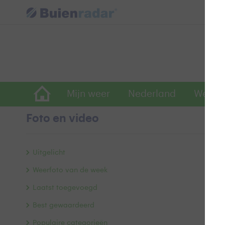
Mijn weer
Nederland
Wereld
Foto en video
W
Uitgelicht
Weerfoto van de week
Laatst toegevoegd
Best gewaardeerd
Populaire categorieën