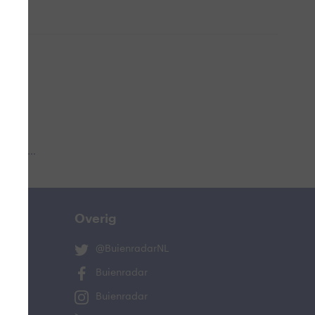
 aub...
Overig
@BuienradarNL
Buienradar
Buienradar