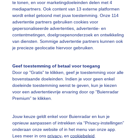
olkenlucht
Lagezon
Zon
te tonen, en voor marketingdoeleinden delen met 4
mediapartners. Ook content van 13 externe platformen
wordt enkel getoond met jouw toestemming. Onze 114
advertentie partners gebruiken cookies voor
ekijk slideshow
gepersonaliseerde advertenties, advertentie- en
contentmetingen, doelgroepenonderzoek en ontwikkeling
van diensten. Sommige advertentie partners kunnen ook
je precieze geolocatie hiervoor gebruiken.
Geef toestemming of betaal voor toegang
Een moment geduld
Door op "Gratis" te klikken, geef je toestemming voor alle
bovenstaande doeleinden. Indien je voor geen enkel
doeleinde toestemming wenst te geven, kun je kiezen
voor een advertentievrije ervaring door op “Buienradar
uienradar
Mijn weer
Premium” te klikken.
fsgegevens
De Bilt
Jouw keuze geldt enkel voor Buienradar en kun je
stelde vragen
opnieuw aanpassen of intrekken via “Privacy-instellingen”
onderaan onze website of in het menu van onze app.
t
Lees meer in ons
privacy-
en
cookiebeleid
.