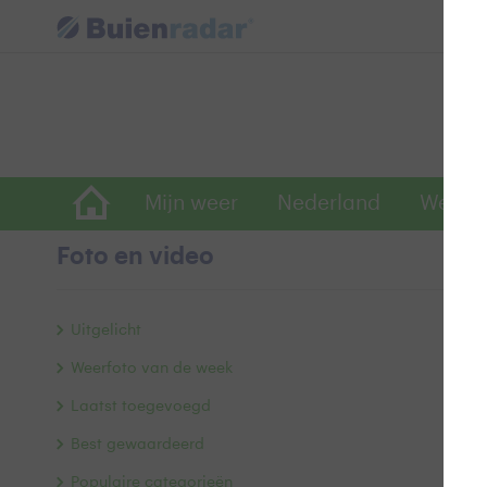
Mijn weer
Nederland
Wereld
Foto en video
W
Uitgelicht
Weerfoto van de week
Laatst toegevoegd
Best gewaardeerd
Populaire categorieën