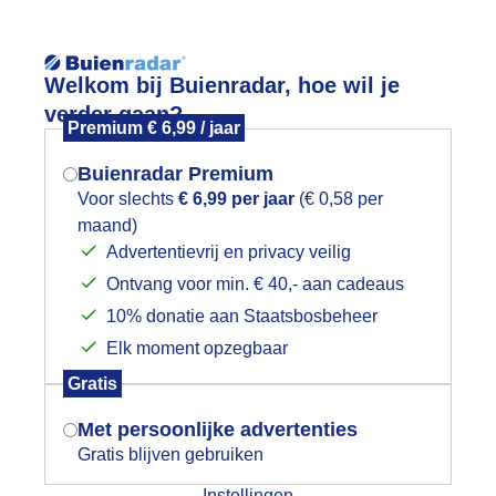
Reisinforma
Welkom bij Buienradar, hoe wil je
verder gaan?
Premium € 6,99 / jaar
Buienradar Premium
Voor slechts
€ 6,99 per jaar
(€ 0,58 per
wijd
Foto en video
Weerzine
maand)
Mogen we je locatie gebruiken voor
Advertentievrij en privacy veilig
het weer?
Zoeken in 
Ontvang voor min. € 40,- aan cadeaus
10% donatie aan Staatsbosbeheer
olkenlucht en lage zon
Elk moment opzegbaar
Indien je hier nog geen akkoord op hebt
Gratis
gegeven, verschijnt er zo een pop-up uit
je browser waarin deze toestemming
Met persoonlijke advertenties
gevraagd wordt.
Gratis blijven gebruiken
Instellingen