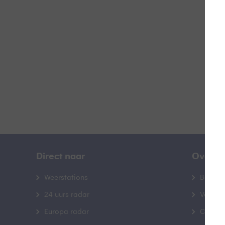
W
B
Direct naar
Over B
Weerstations
Bedrij
24 uurs radar
Veelge
Europa radar
Contac