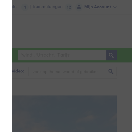
tie:
Files
| Treinmeldingen
Mijn Account
1
12
foto & video: