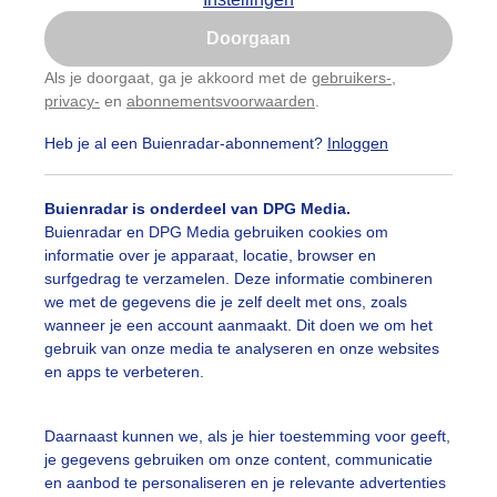
Is goed, toon de popup
Doorgaan
Nu niet, misschien later
Als je doorgaat, ga je akkoord met de
gebruikers-
,
privacy-
en
abonnementsvoorwaarden
.
Gebruik je Safari en wil je niet elke dag deze pop-up
zien?
Heb je al een Buienradar-abonnement?
Inloggen
Klik
hier
om dit aan te passen
Buienradar is onderdeel van DPG Media.
Buienradar en DPG Media gebruiken cookies om
informatie over je apparaat, locatie, browser en
surfgedrag te verzamelen. Deze informatie combineren
we met de gegevens die je zelf deelt met ons, zoals
wanneer je een account aanmaakt. Dit doen we om het
gebruik van onze media te analyseren en onze websites
en apps te verbeteren.
Daarnaast kunnen we, als je hier toestemming voor geeft,
r: Jolanda Pelkmans
Gemaakt: 12-05-2026, 18x bekeken
je gegevens gebruiken om onze content, communicatie
en aanbod te personaliseren en je relevante advertenties