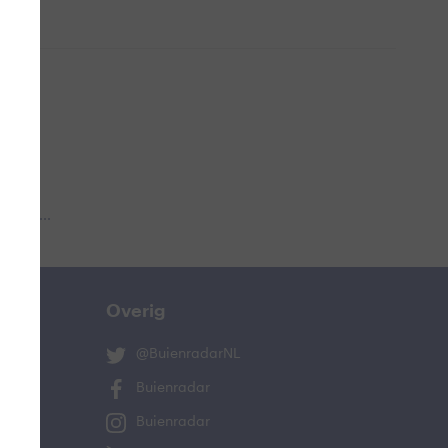
 aub...
Overig
@BuienradarNL
Buienradar
Buienradar